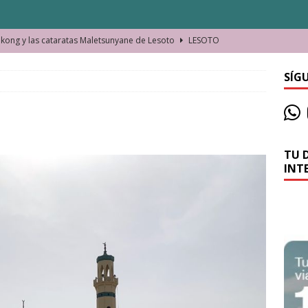
ong y las cataratas Maletsunyane de Lesoto
LESOTO
o de las Víctimas de la Represión Política en Shymkent, Kazajistán
SÍG
bian los lugares que visitamos o cambiamos nosotros?
TU 
La historia de la misteriosa avioneta de la playa
JAMAICA
INT
o moverse en Seychelles de manera sostenible
SEYCHELLES
n Manama. La capital de Baréin
BARÉIN
ma. El barrio más castizo de Malabo
GUINEA ECUATORIAL