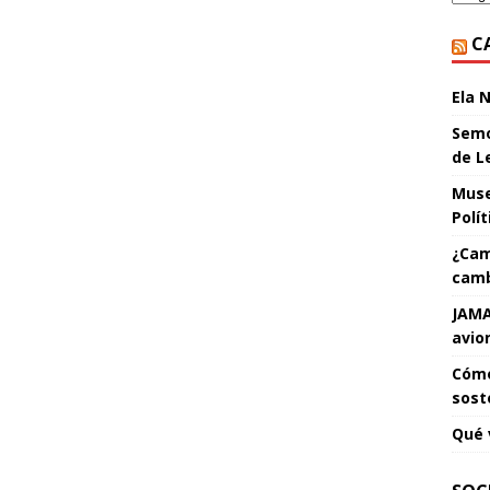
C
Ela 
Semo
de L
Muse
Polí
¿Cam
camb
JAMA
avio
Cómo
sost
Qué 