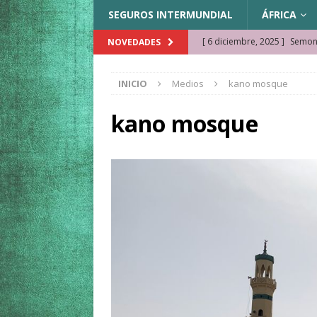
SEGUROS INTERMUNDIAL
ÁFRICA
[ 6 diciembre, 2025 ]
Semonk
NOVEDADES
[ 23 noviembre, 2025 ]
Muse
INICIO
Medios
kano mosque
KAZAJISTÁN
[ 22 noviembre, 2025 ]
¿Cam
kano mosque
REFLEXIONES VIAJERAS
[ 9 octubre, 2025 ]
JAMAICA. 
[ 27 septiembre, 2025 ]
Cóm
[ 3 agosto, 2025 ]
Qué ver e
[ 15 marzo, 2026 ]
Ela Ngue