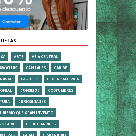
QUETAS
ICA
ARTE
ASIA CENTRAL
KWATERS
CAPITALES
CARIBE
NAVAL
CASTILLO
CENTROAMÉRICA
ONIAL
CONSEJOS
COSTUMBRES
TURA
CURIOSIDADES
TURISMO QUE GRAN INVENTO
ROCARRIL
FERROCARRILES
NTERAS
GUAM
HISPANIDAD