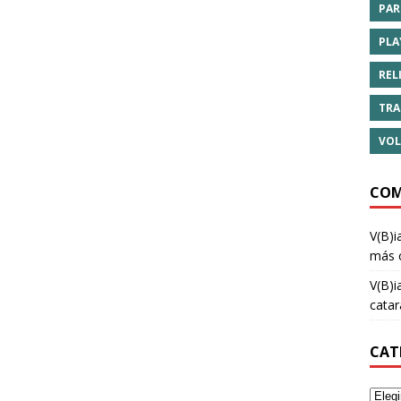
PAR
PLA
REL
TRA
VOL
COM
V(B)i
más 
V(B)i
cata
CAT