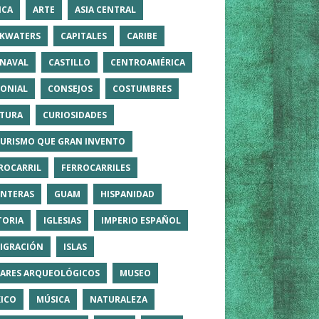
ICA
ARTE
ASIA CENTRAL
KWATERS
CAPITALES
CARIBE
NAVAL
CASTILLO
CENTROAMÉRICA
ONIAL
CONSEJOS
COSTUMBRES
TURA
CURIOSIDADES
TURISMO QUE GRAN INVENTO
ROCARRIL
FERROCARRILES
NTERAS
GUAM
HISPANIDAD
TORIA
IGLESIAS
IMPERIO ESPAÑOL
IGRACIÓN
ISLAS
ARES ARQUEOLÓGICOS
MUSEO
ICO
MÚSICA
NATURALEZA