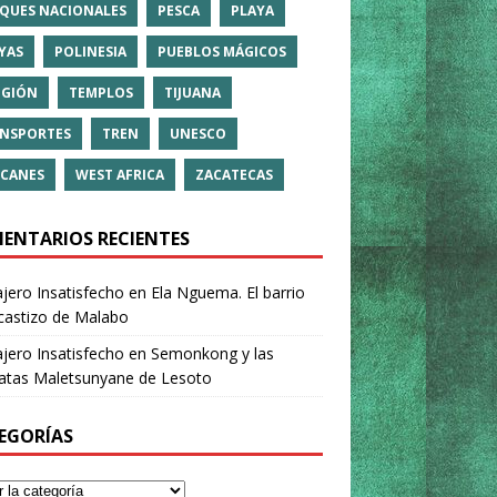
QUES NACIONALES
PESCA
PLAYA
YAS
POLINESIA
PUEBLOS MÁGICOS
IGIÓN
TEMPLOS
TIJUANA
NSPORTES
TREN
UNESCO
CANES
WEST AFRICA
ZACATECAS
ENTARIOS RECIENTES
ajero Insatisfecho
en
Ela Nguema. El barrio
castizo de Malabo
ajero Insatisfecho
en
Semonkong y las
ratas Maletsunyane de Lesoto
EGORÍAS