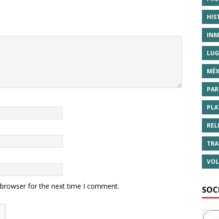
HIS
INM
LUG
MÉX
PAR
PLA
REL
TRA
VOL
 browser for the next time I comment.
SOC