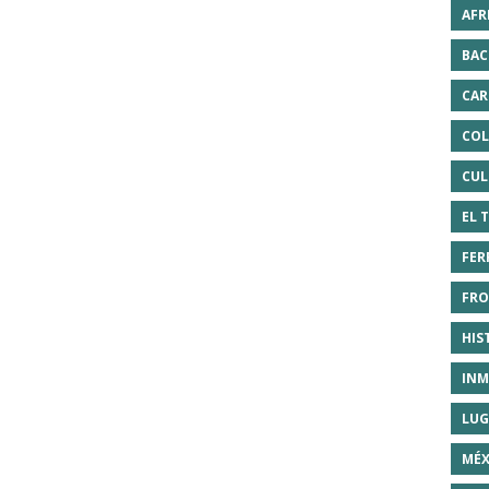
AFR
BAC
CAR
COL
CUL
EL 
FER
FRO
HIS
INM
LUG
MÉX