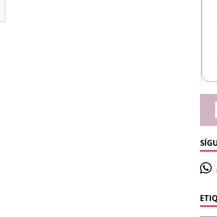
SÍG
ETI