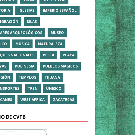
TORIA
IGLESIAS
IMPERIO ESPAÑOL
IGRACIÓN
ISLAS
ARES ARQUEOLÓGICOS
MUSEO
ICO
MÚSICA
NATURALEZA
QUES NACIONALES
PESCA
PLAYA
YAS
POLINESIA
PUEBLOS MÁGICOS
IGIÓN
TEMPLOS
TIJUANA
NSPORTES
TREN
UNESCO
CANES
WEST AFRICA
ZACATECAS
IO DE CVTB