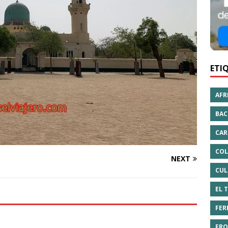
ETI
AFR
BAC
CAR
COL
NEXT
CUL
EL 
FER
FRO