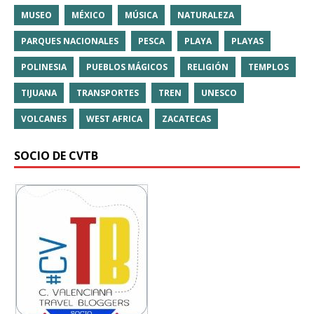
MUSEO
MÉXICO
MÚSICA
NATURALEZA
PARQUES NACIONALES
PESCA
PLAYA
PLAYAS
POLINESIA
PUEBLOS MÁGICOS
RELIGIÓN
TEMPLOS
TIJUANA
TRANSPORTES
TREN
UNESCO
VOLCANES
WEST AFRICA
ZACATECAS
SOCIO DE CVTB