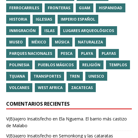
FERROCARRILES
FRONTERAS
GUAM
HISPANIDAD
HISTORIA
IGLESIAS
IMPERIO ESPAÑOL
INMIGRACIÓN
ISLAS
LUGARES ARQUEOLÓGICOS
MUSEO
MÉXICO
MÚSICA
NATURALEZA
PARQUES NACIONALES
PESCA
PLAYA
PLAYAS
POLINESIA
PUEBLOS MÁGICOS
RELIGIÓN
TEMPLOS
TIJUANA
TRANSPORTES
TREN
UNESCO
VOLCANES
WEST AFRICA
ZACATECAS
COMENTARIOS RECIENTES
V(B)iajero Insatisfecho
en
Ela Nguema. El barrio más castizo
de Malabo
V(B)iajero Insatisfecho
en
Semonkong y las cataratas