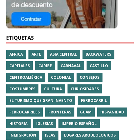
ETIQUETAS
AFRICA
ARTE
ASIA CENTRAL
BACKWATERS
CAPITALES
CARIBE
CARNAVAL
CASTILLO
CENTROAMÉRICA
COLONIAL
CONSEJOS
COSTUMBRES
CULTURA
CURIOSIDADES
EL TURISMO QUE GRAN INVENTO
FERROCARRIL
FERROCARRILES
FRONTERAS
GUAM
HISPANIDAD
HISTORIA
IGLESIAS
IMPERIO ESPAÑOL
INMIGRACIÓN
ISLAS
LUGARES ARQUEOLÓGICOS