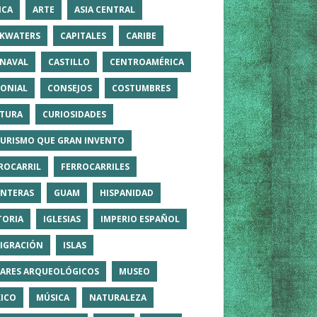
ICA
ARTE
ASIA CENTRAL
KWATERS
CAPITALES
CARIBE
NAVAL
CASTILLO
CENTROAMÉRICA
ONIAL
CONSEJOS
COSTUMBRES
TURA
CURIOSIDADES
TURISMO QUE GRAN INVENTO
ROCARRIL
FERROCARRILES
NTERAS
GUAM
HISPANIDAD
TORIA
IGLESIAS
IMPERIO ESPAÑOL
IGRACIÓN
ISLAS
ARES ARQUEOLÓGICOS
MUSEO
ICO
MÚSICA
NATURALEZA