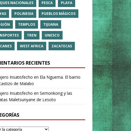
QUES NACIONALES
PESCA
PLAYA
YAS
POLINESIA
PUEBLOS MÁGICOS
IGIÓN
TEMPLOS
TIJUANA
NSPORTES
TREN
UNESCO
CANES
WEST AFRICA
ZACATECAS
ENTARIOS RECIENTES
ajero Insatisfecho
en
Ela Nguema. El barrio
castizo de Malabo
ajero Insatisfecho
en
Semonkong y las
ratas Maletsunyane de Lesoto
EGORÍAS