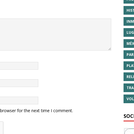
HIS
INM
LUG
MÉX
PAR
PLA
REL
TRA
VOL
 browser for the next time I comment.
SOC