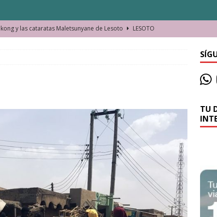
ong y las cataratas Maletsunyane de Lesoto
LESOTO
o de las Víctimas de la Represión Política en Shymkent, Kazajistán
SÍG
bian los lugares que visitamos o cambiamos nosotros?
TU 
La historia de la misteriosa avioneta de la playa
JAMAICA
INT
o moverse en Seychelles de manera sostenible
SEYCHELLES
n Manama. La capital de Baréin
BARÉIN
ma. El barrio más castizo de Malabo
GUINEA ECUATORIAL