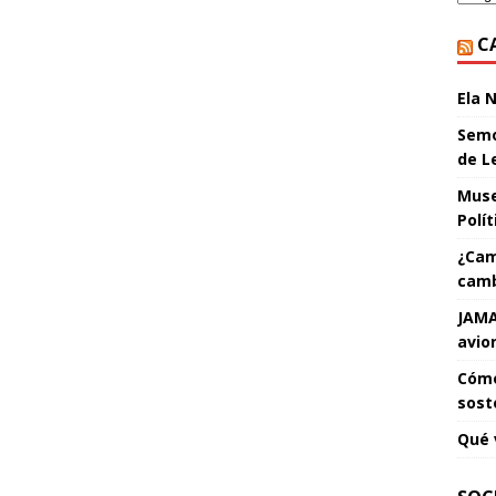
C
Ela 
Semo
de L
Muse
Polí
¿Cam
camb
JAMA
avio
Cómo
sost
Qué 