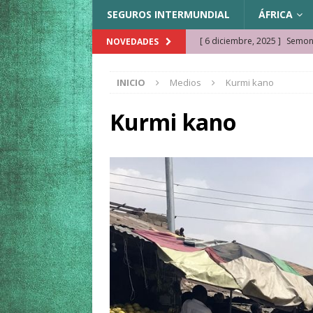
SEGUROS INTERMUNDIAL
ÁFRICA
[ 6 diciembre, 2025 ]
Semonk
NOVEDADES
[ 23 noviembre, 2025 ]
Muse
INICIO
Medios
Kurmi kano
KAZAJISTÁN
[ 22 noviembre, 2025 ]
¿Cam
Kurmi kano
REFLEXIONES VIAJERAS
[ 9 octubre, 2025 ]
JAMAICA. 
[ 27 septiembre, 2025 ]
Cóm
[ 3 agosto, 2025 ]
Qué ver e
[ 15 marzo, 2026 ]
Ela Ngue