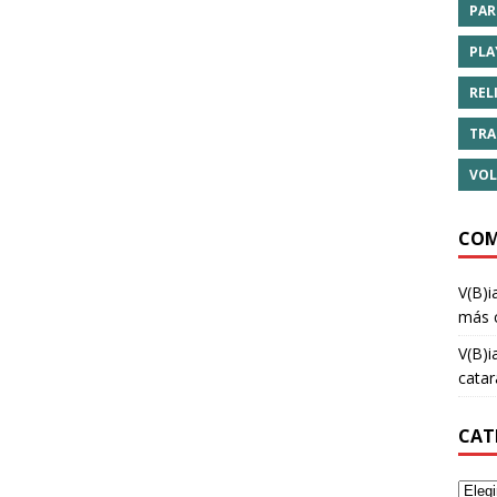
PAR
PLA
REL
TRA
VOL
COM
V(B)i
más 
V(B)i
cata
CAT