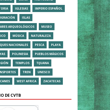
TORIA
IGLESIAS
IMPERIO ESPAÑOL
IGRACIÓN
ISLAS
ARES ARQUEOLÓGICOS
MUSEO
ICO
MÚSICA
NATURALEZA
QUES NACIONALES
PESCA
PLAYA
YAS
POLINESIA
PUEBLOS MÁGICOS
IGIÓN
TEMPLOS
TIJUANA
NSPORTES
TREN
UNESCO
CANES
WEST AFRICA
ZACATECAS
IO DE CVTB