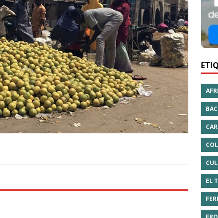
ETI
AFR
BAC
CAR
COL
CUL
EL 
FER
FRO