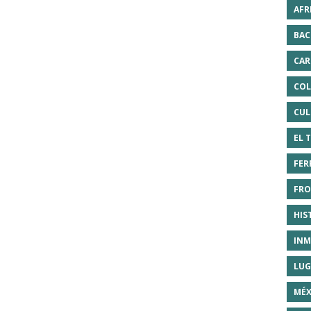
AFR
BAC
CAR
COL
CUL
EL 
FER
FRO
HIS
INM
LUG
MÉX