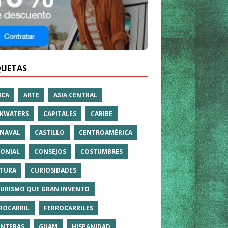
QUETAS
ICA
ARTE
ASIA CENTRAL
KWATERS
CAPITALES
CARIBE
NAVAL
CASTILLO
CENTROAMÉRICA
ONIAL
CONSEJOS
COSTUMBRES
TURA
CURIOSIDADES
TURISMO QUE GRAN INVENTO
ROCARRIL
FERROCARRILES
NTERAS
GUAM
HISPANIDAD