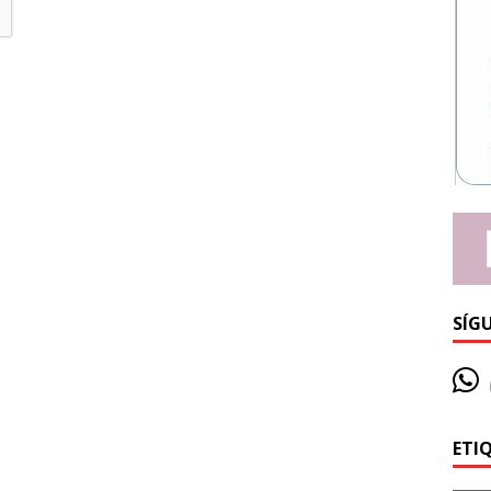
SÍG
ETI