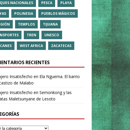
QUES NACIONALES
PESCA
PLAYA
YAS
POLINESIA
PUEBLOS MÁGICOS
IGIÓN
TEMPLOS
TIJUANA
NSPORTES
TREN
UNESCO
CANES
WEST AFRICA
ZACATECAS
ENTARIOS RECIENTES
ajero Insatisfecho
en
Ela Nguema. El barrio
castizo de Malabo
ajero Insatisfecho
en
Semonkong y las
ratas Maletsunyane de Lesoto
EGORÍAS