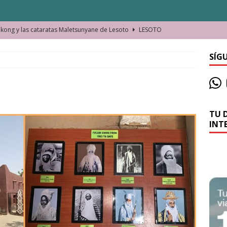
ong y las cataratas Maletsunyane de Lesoto
LESOTO
o de las Víctimas de la Represión Política en Shymkent, Kazajistán
SÍG
bian los lugares que visitamos o cambiamos nosotros?
TU 
La historia de la misteriosa avioneta de la playa
JAMAICA
INT
o moverse en Seychelles de manera sostenible
SEYCHELLES
n Manama. La capital de Baréin
BARÉIN
ma. El barrio más castizo de Malabo
GUINEA ECUATORIAL