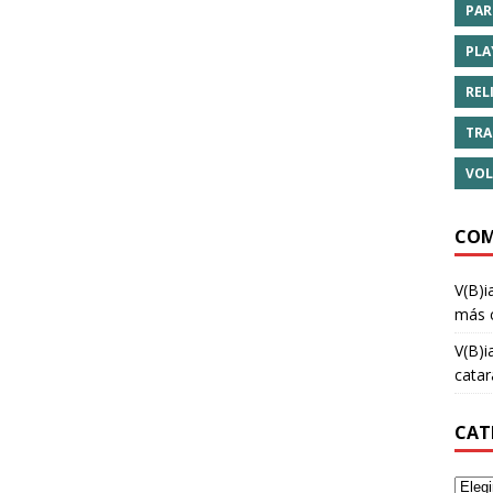
PAR
PLA
REL
TRA
VOL
COM
V(B)i
más 
V(B)i
cata
CAT