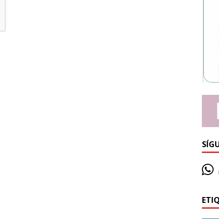
SÍG
ETI