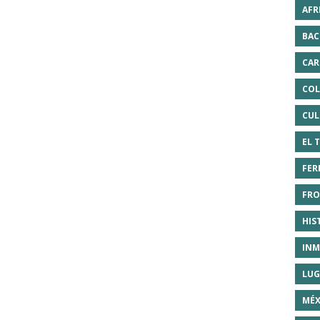
AFR
BAC
CAR
COL
CUL
EL 
FER
FRO
HIS
INM
LUG
MÉX