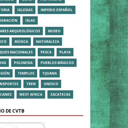
TORIA
IGLESIAS
IMPERIO ESPAÑOL
IGRACIÓN
ISLAS
ARES ARQUEOLÓGICOS
MUSEO
ICO
MÚSICA
NATURALEZA
QUES NACIONALES
PESCA
PLAYA
YAS
POLINESIA
PUEBLOS MÁGICOS
IGIÓN
TEMPLOS
TIJUANA
NSPORTES
TREN
UNESCO
CANES
WEST AFRICA
ZACATECAS
IO DE CVTB