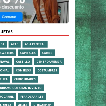
QUETAS
ICA
ARTE
ASIA CENTRAL
KWATERS
CAPITALES
CARIBE
NAVAL
CASTILLO
CENTROAMÉRICA
ONIAL
CONSEJOS
COSTUMBRES
TURA
CURIOSIDADES
TURISMO QUE GRAN INVENTO
ROCARRIL
FERROCARRILES
NTERAS
GUAM
HISPANIDAD