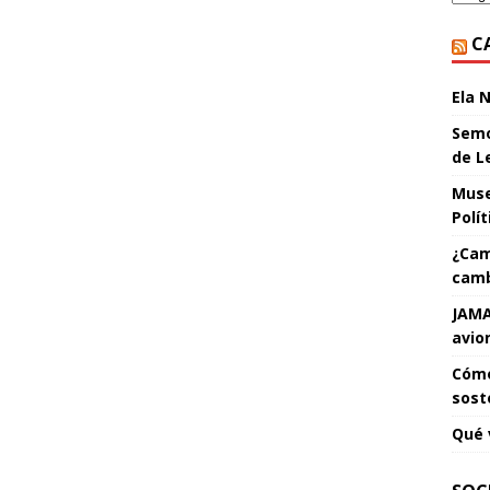
C
Ela 
Semo
de L
Muse
Polí
¿Cam
camb
JAMA
avio
Cómo
sost
Qué 