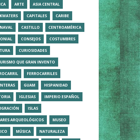
ICA
ARTE
ASIA CENTRAL
KWATERS
CAPITALES
CARIBE
NAVAL
CASTILLO
CENTROAMÉRICA
ONIAL
CONSEJOS
COSTUMBRES
TURA
CURIOSIDADES
TURISMO QUE GRAN INVENTO
ROCARRIL
FERROCARRILES
NTERAS
GUAM
HISPANIDAD
TORIA
IGLESIAS
IMPERIO ESPAÑOL
IGRACIÓN
ISLAS
ARES ARQUEOLÓGICOS
MUSEO
ICO
MÚSICA
NATURALEZA