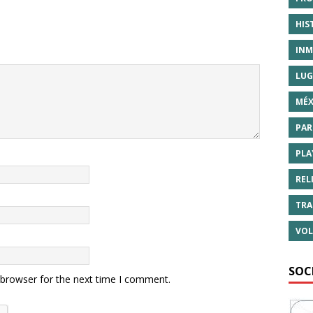
HIS
INM
LUG
MÉX
PAR
PLA
REL
TRA
VOL
SOC
 browser for the next time I comment.