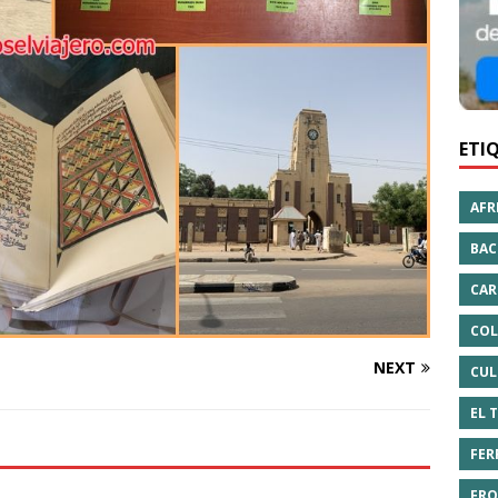
ETI
AFR
BAC
CAR
COL
NEXT
CUL
EL 
FER
FRO