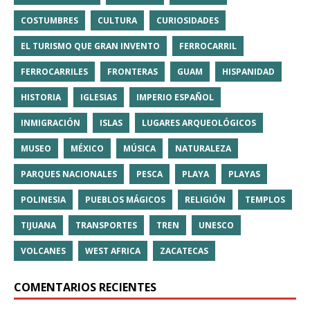
COSTUMBRES
CULTURA
CURIOSIDADES
EL TURISMO QUE GRAN INVENTO
FERROCARRIL
FERROCARRILES
FRONTERAS
GUAM
HISPANIDAD
HISTORIA
IGLESIAS
IMPERIO ESPAÑOL
INMIGRACIÓN
ISLAS
LUGARES ARQUEOLÓGICOS
MUSEO
MÉXICO
MÚSICA
NATURALEZA
PARQUES NACIONALES
PESCA
PLAYA
PLAYAS
POLINESIA
PUEBLOS MÁGICOS
RELIGIÓN
TEMPLOS
TIJUANA
TRANSPORTES
TREN
UNESCO
VOLCANES
WEST AFRICA
ZACATECAS
COMENTARIOS RECIENTES