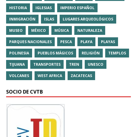
HISTORIA
IGLESIAS
IMPERIO ESPAÑOL
INMIGRACIÓN
ISLAS
LUGARES ARQUEOLÓGICOS
MUSEO
MÉXICO
MÚSICA
NATURALEZA
PARQUES NACIONALES
PESCA
PLAYA
PLAYAS
POLINESIA
PUEBLOS MÁGICOS
RELIGIÓN
TEMPLOS
TIJUANA
TRANSPORTES
TREN
UNESCO
VOLCANES
WEST AFRICA
ZACATECAS
SOCIO DE CVTB