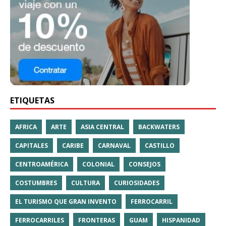
ETIQUETAS
AFRICA
ARTE
ASIA CENTRAL
BACKWATERS
CAPITALES
CARIBE
CARNAVAL
CASTILLO
CENTROAMÉRICA
COLONIAL
CONSEJOS
COSTUMBRES
CULTURA
CURIOSIDADES
EL TURISMO QUE GRAN INVENTO
FERROCARRIL
FERROCARRILES
FRONTERAS
GUAM
HISPANIDAD