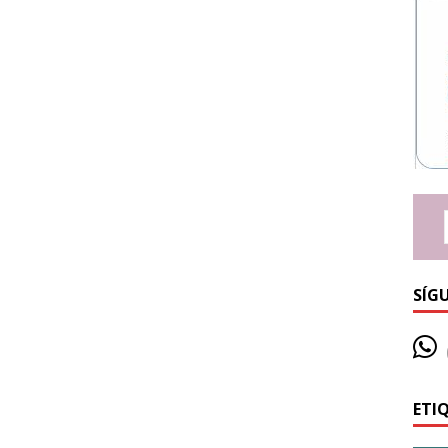
SÍG
ETI