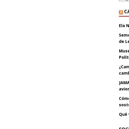
C
Ela 
Semo
de L
Muse
Polí
¿Cam
camb
JAMA
avio
Cómo
sost
Qué 