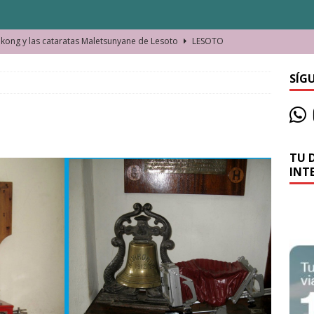
ong y las cataratas Maletsunyane de Lesoto
LESOTO
o de las Víctimas de la Represión Política en Shymkent, Kazajistán
SÍG
bian los lugares que visitamos o cambiamos nosotros?
TU 
La historia de la misteriosa avioneta de la playa
JAMAICA
INT
o moverse en Seychelles de manera sostenible
SEYCHELLES
n Manama. La capital de Baréin
BARÉIN
ma. El barrio más castizo de Malabo
GUINEA ECUATORIAL