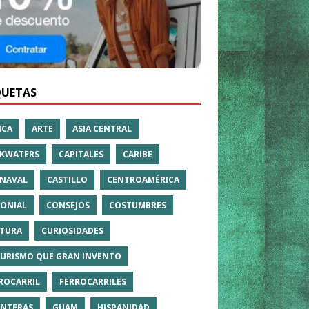
QUETAS
ICA
ARTE
ASIA CENTRAL
KWATERS
CAPITALES
CARIBE
NAVAL
CASTILLO
CENTROAMÉRICA
ONIAL
CONSEJOS
COSTUMBRES
TURA
CURIOSIDADES
TURISMO QUE GRAN INVENTO
ROCARRIL
FERROCARRILES
NTERAS
GUAM
HISPANIDAD