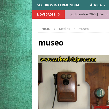
SEGUROS INTERMUNDIAL
ÁFRICA
[ 6 diciembre, 2025 ]
Semonk
NOVEDADES
[ 23 noviembre, 2025 ]
Muse
INICIO
Medios
museo
KAZAJISTÁN
[ 22 noviembre, 2025 ]
¿Cam
museo
REFLEXIONES VIAJERAS
[ 9 octubre, 2025 ]
JAMAICA. 
[ 27 septiembre, 2025 ]
Cóm
[ 3 agosto, 2025 ]
Qué ver e
[ 15 marzo, 2026 ]
Ela Ngue