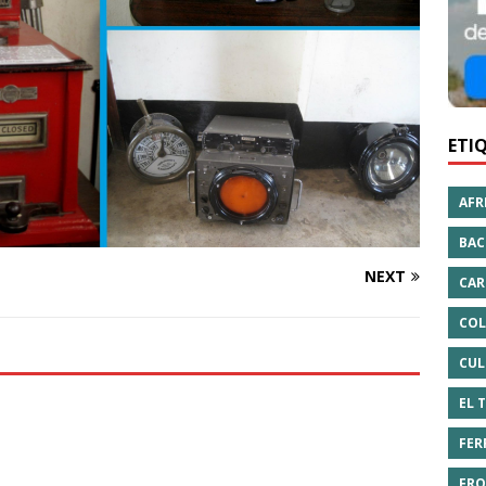
ETI
AFR
BAC
NEXT
CAR
COL
CUL
EL 
FER
FRO