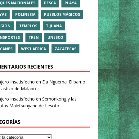
QUES NACIONALES
PESCA
PLAYA
YAS
POLINESIA
PUEBLOS MÁGICOS
IGIÓN
TEMPLOS
TIJUANA
NSPORTES
TREN
UNESCO
CANES
WEST AFRICA
ZACATECAS
ENTARIOS RECIENTES
ajero Insatisfecho
en
Ela Nguema. El barrio
castizo de Malabo
ajero Insatisfecho
en
Semonkong y las
ratas Maletsunyane de Lesoto
EGORÍAS