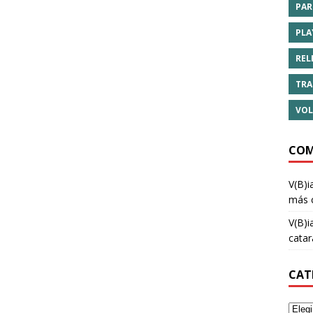
PAR
PLA
REL
TRA
VOL
COM
V(B)i
más 
V(B)i
cata
CAT