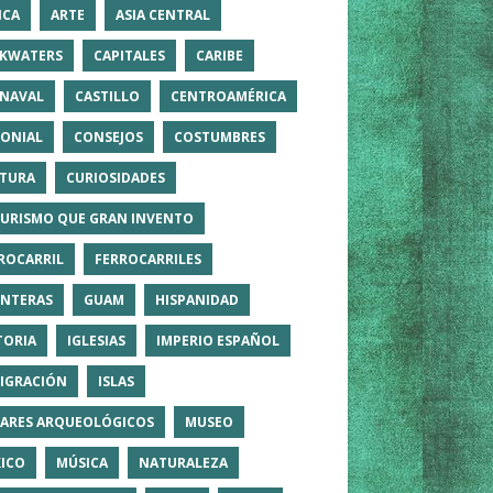
ICA
ARTE
ASIA CENTRAL
KWATERS
CAPITALES
CARIBE
NAVAL
CASTILLO
CENTROAMÉRICA
ONIAL
CONSEJOS
COSTUMBRES
TURA
CURIOSIDADES
TURISMO QUE GRAN INVENTO
ROCARRIL
FERROCARRILES
NTERAS
GUAM
HISPANIDAD
TORIA
IGLESIAS
IMPERIO ESPAÑOL
IGRACIÓN
ISLAS
ARES ARQUEOLÓGICOS
MUSEO
ICO
MÚSICA
NATURALEZA