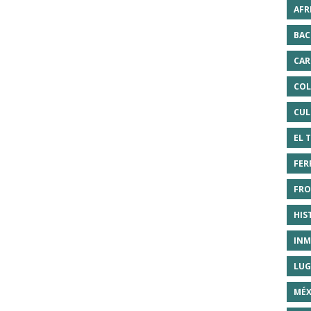
AFR
BAC
CAR
COL
CUL
EL 
FER
FRO
HIS
INM
LUG
MÉX