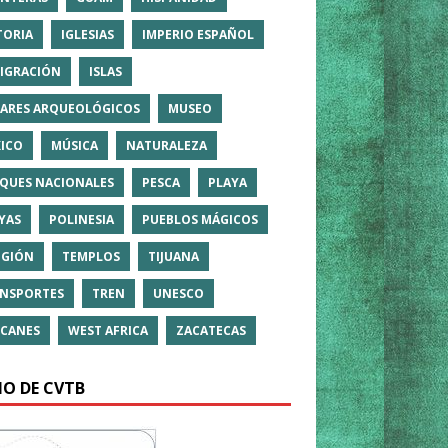
TORIA
IGLESIAS
IMPERIO ESPAÑOL
IGRACIÓN
ISLAS
ARES ARQUEOLÓGICOS
MUSEO
ICO
MÚSICA
NATURALEZA
QUES NACIONALES
PESCA
PLAYA
YAS
POLINESIA
PUEBLOS MÁGICOS
IGIÓN
TEMPLOS
TIJUANA
NSPORTES
TREN
UNESCO
CANES
WEST AFRICA
ZACATECAS
IO DE CVTB