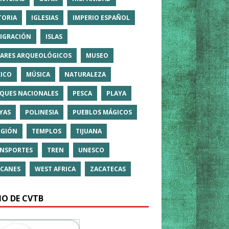
TORIA
IGLESIAS
IMPERIO ESPAÑOL
IGRACIÓN
ISLAS
ARES ARQUEOLÓGICOS
MUSEO
ICO
MÚSICA
NATURALEZA
QUES NACIONALES
PESCA
PLAYA
YAS
POLINESIA
PUEBLOS MÁGICOS
IGIÓN
TEMPLOS
TIJUANA
NSPORTES
TREN
UNESCO
CANES
WEST AFRICA
ZACATECAS
IO DE CVTB