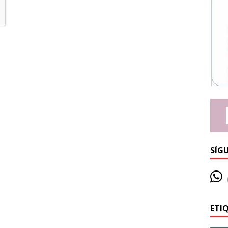
SÍG
ETI