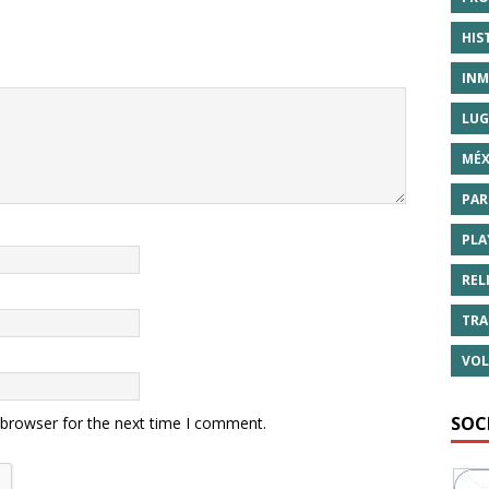
HIS
INM
LUG
MÉX
PAR
PLA
REL
TRA
VOL
SOC
 browser for the next time I comment.