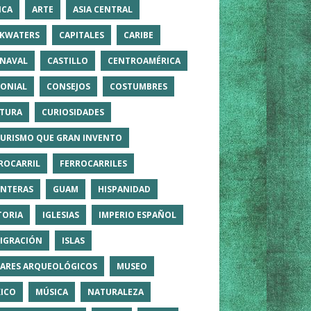
ICA
ARTE
ASIA CENTRAL
KWATERS
CAPITALES
CARIBE
NAVAL
CASTILLO
CENTROAMÉRICA
ONIAL
CONSEJOS
COSTUMBRES
TURA
CURIOSIDADES
TURISMO QUE GRAN INVENTO
ROCARRIL
FERROCARRILES
NTERAS
GUAM
HISPANIDAD
TORIA
IGLESIAS
IMPERIO ESPAÑOL
IGRACIÓN
ISLAS
ARES ARQUEOLÓGICOS
MUSEO
ICO
MÚSICA
NATURALEZA