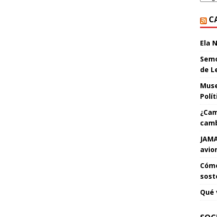
C
Ela 
Semo
de L
Muse
Polí
¿Cam
camb
JAMA
avio
Cómo
sost
Qué 