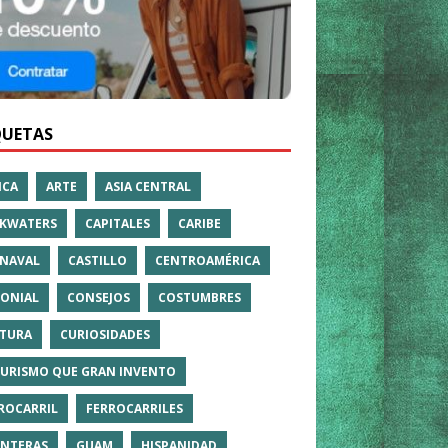
QUETAS
ICA
ARTE
ASIA CENTRAL
KWATERS
CAPITALES
CARIBE
NAVAL
CASTILLO
CENTROAMÉRICA
ONIAL
CONSEJOS
COSTUMBRES
TURA
CURIOSIDADES
TURISMO QUE GRAN INVENTO
ROCARRIL
FERROCARRILES
NTERAS
GUAM
HISPANIDAD