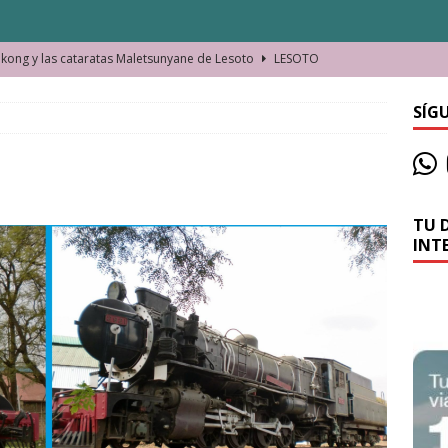
ong y las cataratas Maletsunyane de Lesoto
LESOTO
o de las Víctimas de la Represión Política en Shymkent, Kazajistán
SÍG
bian los lugares que visitamos o cambiamos nosotros?
TU 
La historia de la misteriosa avioneta de la playa
JAMAICA
INT
o moverse en Seychelles de manera sostenible
SEYCHELLES
n Manama. La capital de Baréin
BARÉIN
ma. El barrio más castizo de Malabo
GUINEA ECUATORIAL