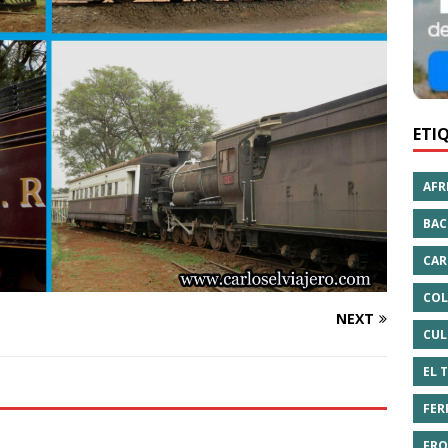
ETI
AFR
BAC
CAR
COL
NEXT
CUL
EL 
FER
FRO