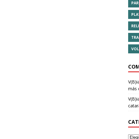
PAR
PLA
REL
TRA
VOL
COM
V(B)i
más 
V(B)i
cata
CAT