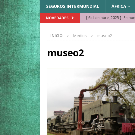
SEGUROS INTERMUNDIAL
ÁFRICA
[ 6 diciembre, 2025 ]
Semonk
NOVEDADES
[ 23 noviembre, 2025 ]
Muse
INICIO
Medios
museo2
KAZAJISTÁN
[ 22 noviembre, 2025 ]
¿Cam
museo2
REFLEXIONES VIAJERAS
[ 9 octubre, 2025 ]
JAMAICA. 
[ 27 septiembre, 2025 ]
Cóm
[ 3 agosto, 2025 ]
Qué ver e
[ 15 marzo, 2026 ]
Ela Ngue