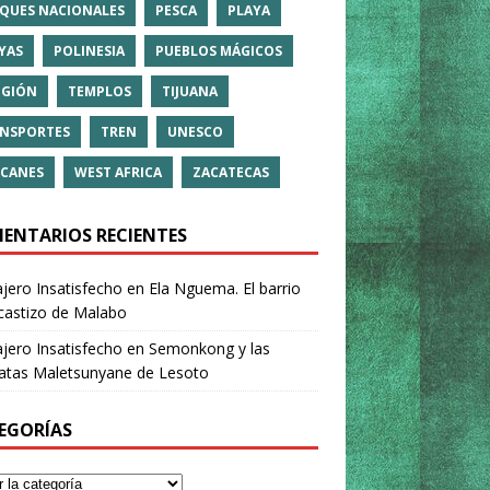
QUES NACIONALES
PESCA
PLAYA
YAS
POLINESIA
PUEBLOS MÁGICOS
IGIÓN
TEMPLOS
TIJUANA
NSPORTES
TREN
UNESCO
CANES
WEST AFRICA
ZACATECAS
ENTARIOS RECIENTES
ajero Insatisfecho
en
Ela Nguema. El barrio
castizo de Malabo
ajero Insatisfecho
en
Semonkong y las
ratas Maletsunyane de Lesoto
EGORÍAS