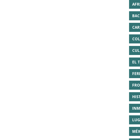
AFR
BAC
CAR
COL
CUL
EL 
FER
FRO
HIS
INM
LUG
MÉX