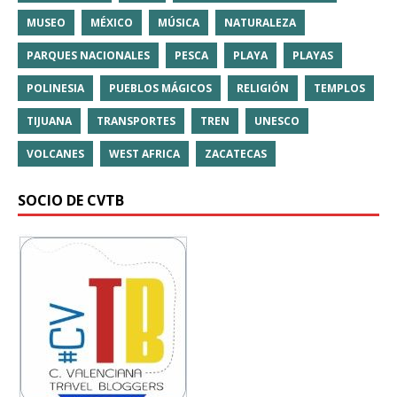
MUSEO
MÉXICO
MÚSICA
NATURALEZA
PARQUES NACIONALES
PESCA
PLAYA
PLAYAS
POLINESIA
PUEBLOS MÁGICOS
RELIGIÓN
TEMPLOS
TIJUANA
TRANSPORTES
TREN
UNESCO
VOLCANES
WEST AFRICA
ZACATECAS
SOCIO DE CVTB