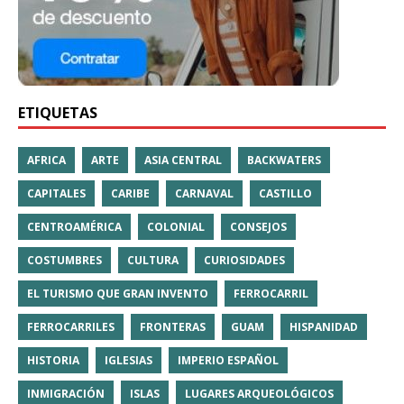
ETIQUETAS
AFRICA
ARTE
ASIA CENTRAL
BACKWATERS
CAPITALES
CARIBE
CARNAVAL
CASTILLO
CENTROAMÉRICA
COLONIAL
CONSEJOS
COSTUMBRES
CULTURA
CURIOSIDADES
EL TURISMO QUE GRAN INVENTO
FERROCARRIL
FERROCARRILES
FRONTERAS
GUAM
HISPANIDAD
HISTORIA
IGLESIAS
IMPERIO ESPAÑOL
INMIGRACIÓN
ISLAS
LUGARES ARQUEOLÓGICOS