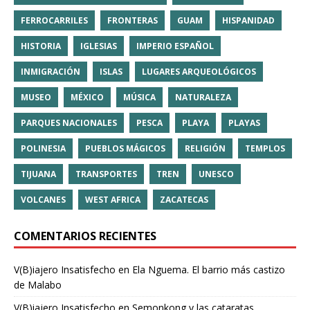
FERROCARRILES
FRONTERAS
GUAM
HISPANIDAD
HISTORIA
IGLESIAS
IMPERIO ESPAÑOL
INMIGRACIÓN
ISLAS
LUGARES ARQUEOLÓGICOS
MUSEO
MÉXICO
MÚSICA
NATURALEZA
PARQUES NACIONALES
PESCA
PLAYA
PLAYAS
POLINESIA
PUEBLOS MÁGICOS
RELIGIÓN
TEMPLOS
TIJUANA
TRANSPORTES
TREN
UNESCO
VOLCANES
WEST AFRICA
ZACATECAS
COMENTARIOS RECIENTES
V(B)iajero Insatisfecho
en
Ela Nguema. El barrio más castizo
de Malabo
V(B)iajero Insatisfecho
en
Semonkong y las cataratas