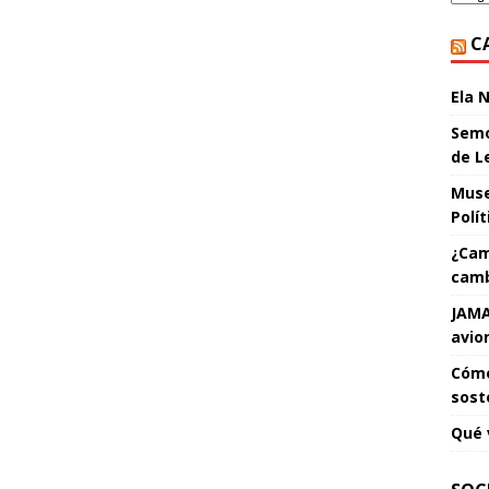
C
Ela 
Semo
de L
Muse
Polí
¿Cam
camb
JAMA
avio
Cómo
sost
Qué 