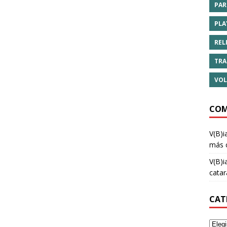
PAR
PLA
REL
TRA
VOL
COM
V(B)i
más 
V(B)i
cata
CAT