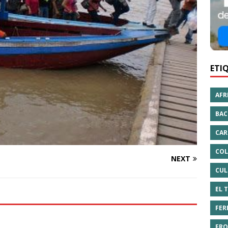
ETI
AFR
BAC
CAR
COL
NEXT
CUL
EL 
FER
FRO