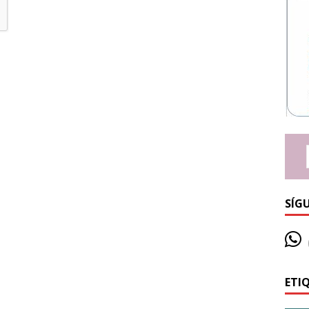
SÍG
ETI