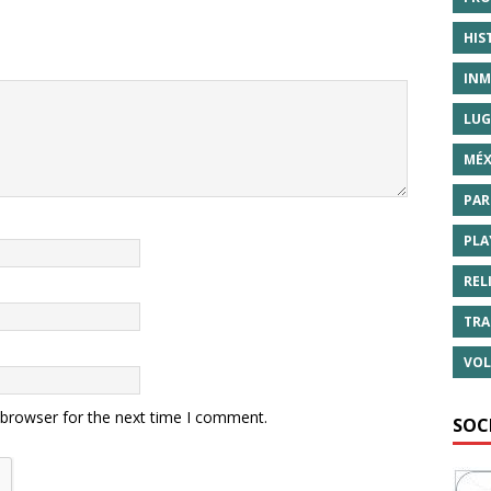
HIS
INM
LUG
MÉX
PAR
PLA
REL
TRA
VOL
 browser for the next time I comment.
SOC