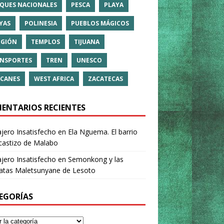
QUES NACIONALES
PESCA
PLAYA
YAS
POLINESIA
PUEBLOS MÁGICOS
IGIÓN
TEMPLOS
TIJUANA
NSPORTES
TREN
UNESCO
CANES
WEST AFRICA
ZACATECAS
ENTARIOS RECIENTES
ajero Insatisfecho
en
Ela Nguema. El barrio
castizo de Malabo
ajero Insatisfecho
en
Semonkong y las
ratas Maletsunyane de Lesoto
EGORÍAS