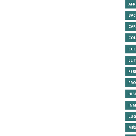
AFR
BAC
CAR
COL
CUL
EL 
FER
FRO
HIS
INM
LUG
MÉX