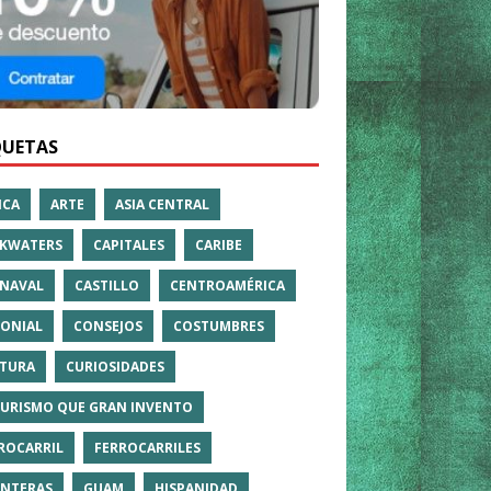
QUETAS
ICA
ARTE
ASIA CENTRAL
KWATERS
CAPITALES
CARIBE
NAVAL
CASTILLO
CENTROAMÉRICA
ONIAL
CONSEJOS
COSTUMBRES
TURA
CURIOSIDADES
TURISMO QUE GRAN INVENTO
ROCARRIL
FERROCARRILES
NTERAS
GUAM
HISPANIDAD