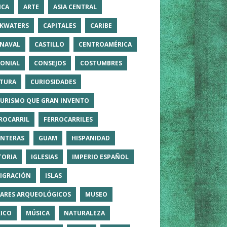
ICA
ARTE
ASIA CENTRAL
KWATERS
CAPITALES
CARIBE
NAVAL
CASTILLO
CENTROAMÉRICA
ONIAL
CONSEJOS
COSTUMBRES
TURA
CURIOSIDADES
TURISMO QUE GRAN INVENTO
ROCARRIL
FERROCARRILES
NTERAS
GUAM
HISPANIDAD
TORIA
IGLESIAS
IMPERIO ESPAÑOL
IGRACIÓN
ISLAS
ARES ARQUEOLÓGICOS
MUSEO
ICO
MÚSICA
NATURALEZA