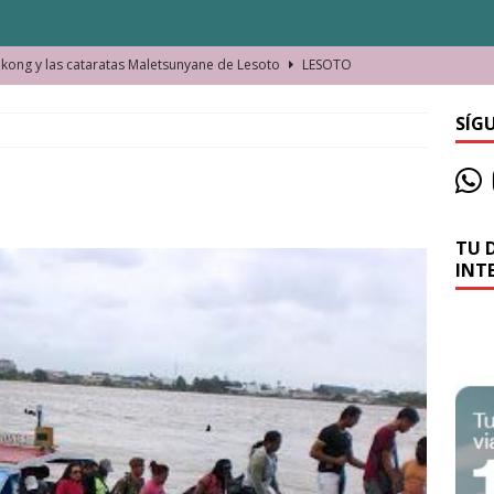
ong y las cataratas Maletsunyane de Lesoto
LESOTO
o de las Víctimas de la Represión Política en Shymkent, Kazajistán
SÍG
bian los lugares que visitamos o cambiamos nosotros?
TU 
La historia de la misteriosa avioneta de la playa
JAMAICA
INT
o moverse en Seychelles de manera sostenible
SEYCHELLES
n Manama. La capital de Baréin
BARÉIN
ma. El barrio más castizo de Malabo
GUINEA ECUATORIAL