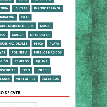
TORIA
IGLESIAS
IMPERIO ESPAÑOL
IGRACIÓN
ISLAS
ARES ARQUEOLÓGICOS
MUSEO
ICO
MÚSICA
NATURALEZA
QUES NACIONALES
PESCA
PLAYA
YAS
POLINESIA
PUEBLOS MÁGICOS
IGIÓN
TEMPLOS
TIJUANA
NSPORTES
TREN
UNESCO
CANES
WEST AFRICA
ZACATECAS
IO DE CVTB