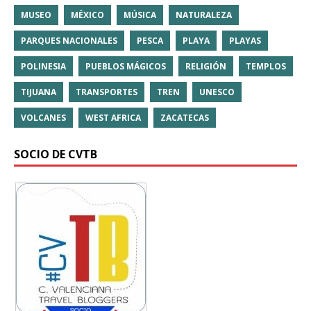
MUSEO
MÉXICO
MÚSICA
NATURALEZA
PARQUES NACIONALES
PESCA
PLAYA
PLAYAS
POLINESIA
PUEBLOS MÁGICOS
RELIGIÓN
TEMPLOS
TIJUANA
TRANSPORTES
TREN
UNESCO
VOLCANES
WEST AFRICA
ZACATECAS
SOCIO DE CVTB