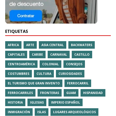
ETIQUETAS
AFRICA
ARTE
ASIA CENTRAL
BACKWATERS
CAPITALES
CARIBE
CARNAVAL
CASTILLO
CENTROAMÉRICA
COLONIAL
CONSEJOS
COSTUMBRES
CULTURA
CURIOSIDADES
EL TURISMO QUE GRAN INVENTO
FERROCARRIL
FERROCARRILES
FRONTERAS
GUAM
HISPANIDAD
HISTORIA
IGLESIAS
IMPERIO ESPAÑOL
INMIGRACIÓN
ISLAS
LUGARES ARQUEOLÓGICOS