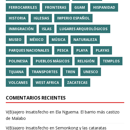
FERROCARRILES
FRONTERAS
GUAM
HISPANIDAD
HISTORIA
IGLESIAS
IMPERIO ESPAÑOL
INMIGRACIÓN
ISLAS
LUGARES ARQUEOLÓGICOS
MUSEO
MÉXICO
MÚSICA
NATURALEZA
PARQUES NACIONALES
PESCA
PLAYA
PLAYAS
POLINESIA
PUEBLOS MÁGICOS
RELIGIÓN
TEMPLOS
TIJUANA
TRANSPORTES
TREN
UNESCO
VOLCANES
WEST AFRICA
ZACATECAS
COMENTARIOS RECIENTES
V(B)iajero Insatisfecho
en
Ela Nguema. El barrio más castizo
de Malabo
V(B)iajero Insatisfecho
en
Semonkong y las cataratas