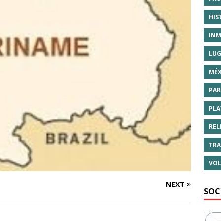
HIS
INM
LUG
MÉX
PAR
PLA
REL
TRA
VOL
NEXT
SOC