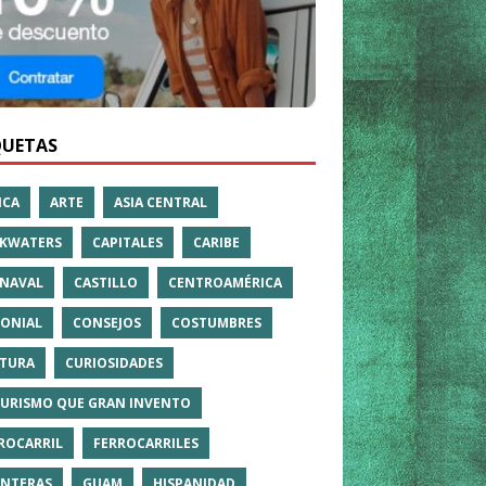
QUETAS
ICA
ARTE
ASIA CENTRAL
KWATERS
CAPITALES
CARIBE
NAVAL
CASTILLO
CENTROAMÉRICA
ONIAL
CONSEJOS
COSTUMBRES
TURA
CURIOSIDADES
TURISMO QUE GRAN INVENTO
ROCARRIL
FERROCARRILES
NTERAS
GUAM
HISPANIDAD