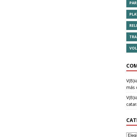
PAR
PLA
REL
TRA
VOL
COM
V(B)i
más 
V(B)i
cata
CAT