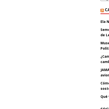
C
Ela 
Semo
de L
Muse
Polí
¿Cam
camb
JAMA
avio
Cómo
sost
Qué 