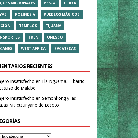
QUES NACIONALES
PESCA
PLAYA
YAS
POLINESIA
PUEBLOS MÁGICOS
IGIÓN
TEMPLOS
TIJUANA
NSPORTES
TREN
UNESCO
CANES
WEST AFRICA
ZACATECAS
ENTARIOS RECIENTES
ajero Insatisfecho
en
Ela Nguema. El barrio
castizo de Malabo
ajero Insatisfecho
en
Semonkong y las
ratas Maletsunyane de Lesoto
EGORÍAS