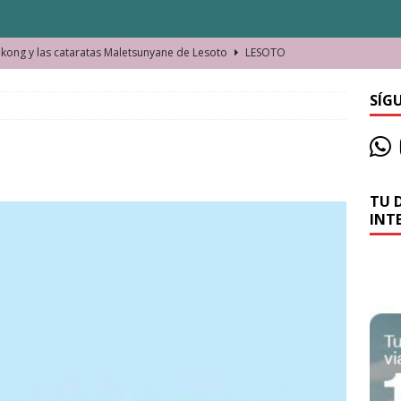
ong y las cataratas Maletsunyane de Lesoto
LESOTO
o de las Víctimas de la Represión Política en Shymkent, Kazajistán
SÍG
bian los lugares que visitamos o cambiamos nosotros?
TU 
La historia de la misteriosa avioneta de la playa
JAMAICA
INT
o moverse en Seychelles de manera sostenible
SEYCHELLES
n Manama. La capital de Baréin
BARÉIN
ma. El barrio más castizo de Malabo
GUINEA ECUATORIAL