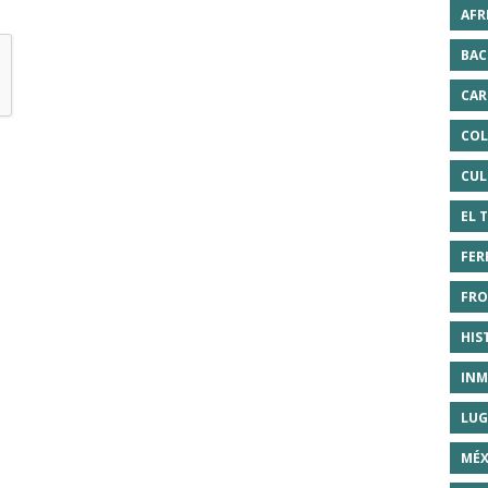
AFR
BAC
CAR
COL
CUL
EL 
FER
FRO
HIS
INM
LUG
MÉX