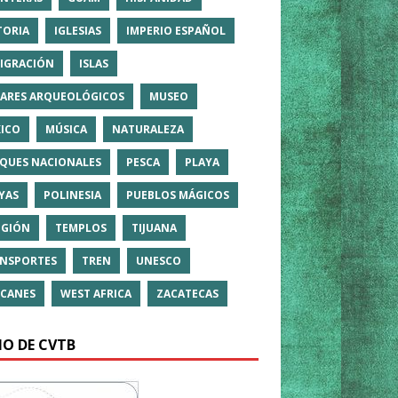
TORIA
IGLESIAS
IMPERIO ESPAÑOL
IGRACIÓN
ISLAS
ARES ARQUEOLÓGICOS
MUSEO
ICO
MÚSICA
NATURALEZA
QUES NACIONALES
PESCA
PLAYA
YAS
POLINESIA
PUEBLOS MÁGICOS
IGIÓN
TEMPLOS
TIJUANA
NSPORTES
TREN
UNESCO
CANES
WEST AFRICA
ZACATECAS
IO DE CVTB