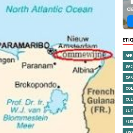
ETI
AFR
BAC
CAR
COL
CUL
EL 
FER
FRO