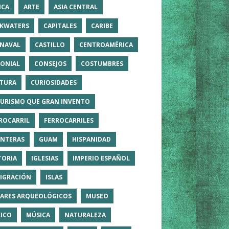
ICA
ARTE
ASIA CENTRAL
KWATERS
CAPITALES
CARIBE
NAVAL
CASTILLO
CENTROAMÉRICA
ONIAL
CONSEJOS
COSTUMBRES
TURA
CURIOSIDADES
TURISMO QUE GRAN INVENTO
ROCARRIL
FERROCARRILES
NTERAS
GUAM
HISPANIDAD
TORIA
IGLESIAS
IMPERIO ESPAÑOL
IGRACIÓN
ISLAS
ARES ARQUEOLÓGICOS
MUSEO
ICO
MÚSICA
NATURALEZA