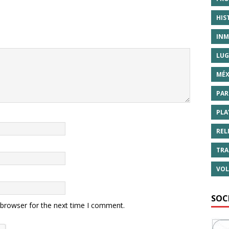
HIS
INM
LUG
MÉX
PAR
PLA
REL
TRA
VOL
SOC
 browser for the next time I comment.