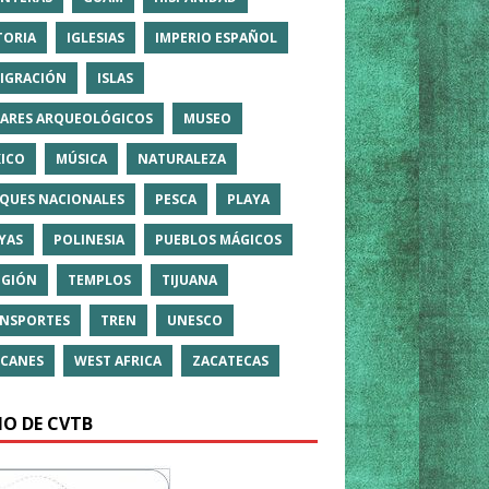
TORIA
IGLESIAS
IMPERIO ESPAÑOL
IGRACIÓN
ISLAS
ARES ARQUEOLÓGICOS
MUSEO
ICO
MÚSICA
NATURALEZA
QUES NACIONALES
PESCA
PLAYA
YAS
POLINESIA
PUEBLOS MÁGICOS
IGIÓN
TEMPLOS
TIJUANA
NSPORTES
TREN
UNESCO
CANES
WEST AFRICA
ZACATECAS
IO DE CVTB