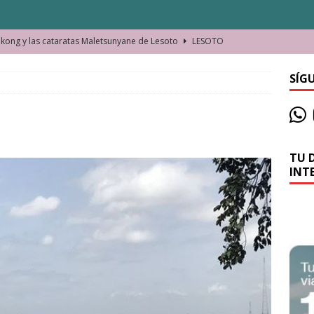
ong y las cataratas Maletsunyane de Lesoto
LESOTO
o de las Víctimas de la Represión Política en Shymkent, Kazajistán
SÍG
bian los lugares que visitamos o cambiamos nosotros?
TU 
La historia de la misteriosa avioneta de la playa
JAMAICA
INT
o moverse en Seychelles de manera sostenible
SEYCHELLES
n Manama. La capital de Baréin
BARÉIN
ma. El barrio más castizo de Malabo
GUINEA ECUATORIAL