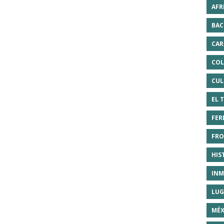
AFR
BAC
CAR
COL
CUL
EL 
FER
FRO
HIS
INM
LUG
MÉX