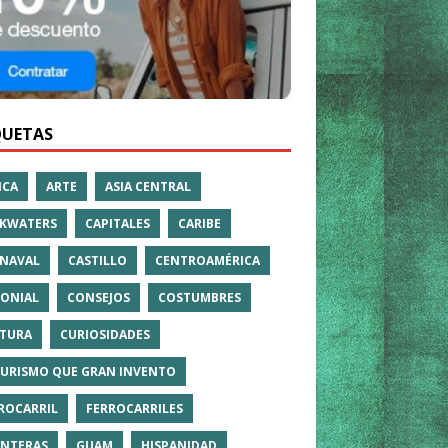
QUETAS
ICA
ARTE
ASIA CENTRAL
KWATERS
CAPITALES
CARIBE
NAVAL
CASTILLO
CENTROAMÉRICA
ONIAL
CONSEJOS
COSTUMBRES
TURA
CURIOSIDADES
TURISMO QUE GRAN INVENTO
ROCARRIL
FERROCARRILES
NTERAS
GUAM
HISPANIDAD