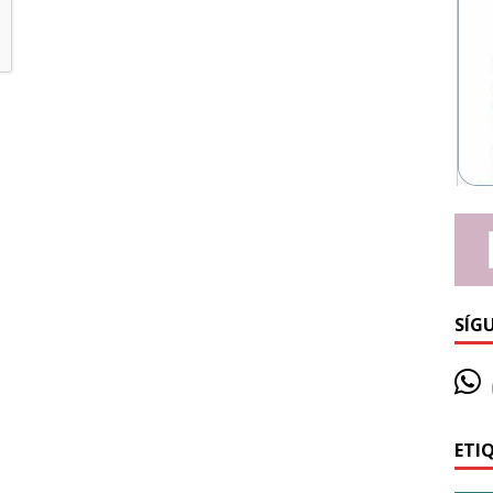
SÍG
ETI