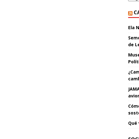
C
Ela 
Semo
de L
Muse
Polí
¿Cam
camb
JAMA
avio
Cómo
sost
Qué 