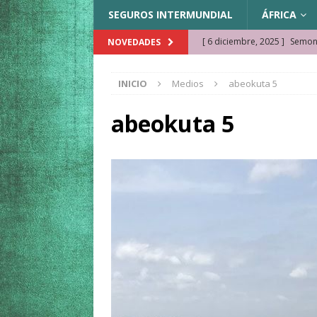
SEGUROS INTERMUNDIAL
ÁFRICA
[ 6 diciembre, 2025 ]
Semonk
NOVEDADES
[ 23 noviembre, 2025 ]
Muse
INICIO
Medios
abeokuta 5
KAZAJISTÁN
[ 22 noviembre, 2025 ]
¿Cam
abeokuta 5
REFLEXIONES VIAJERAS
[ 9 octubre, 2025 ]
JAMAICA. 
[ 27 septiembre, 2025 ]
Cóm
[ 3 agosto, 2025 ]
Qué ver e
[ 15 marzo, 2026 ]
Ela Ngue