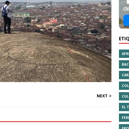
ETI
AFR
BAC
CAR
COL
NEXT
CUL
EL 
FER
FRO