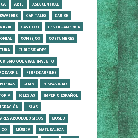
ICA
ARTE
ASIA CENTRAL
KWATERS
CAPITALES
CARIBE
NAVAL
CASTILLO
CENTROAMÉRICA
ONIAL
CONSEJOS
COSTUMBRES
TURA
CURIOSIDADES
TURISMO QUE GRAN INVENTO
ROCARRIL
FERROCARRILES
NTERAS
GUAM
HISPANIDAD
TORIA
IGLESIAS
IMPERIO ESPAÑOL
IGRACIÓN
ISLAS
ARES ARQUEOLÓGICOS
MUSEO
ICO
MÚSICA
NATURALEZA