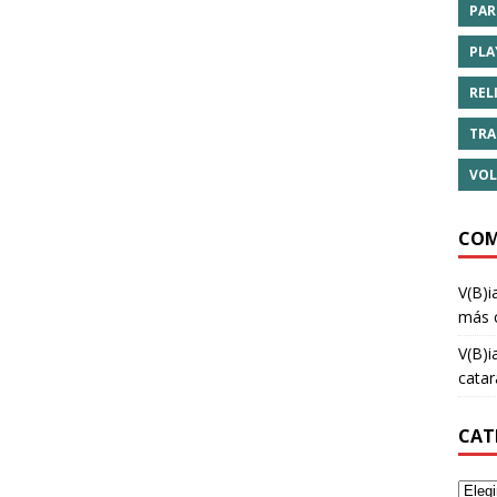
PAR
PLA
REL
TRA
VOL
COM
V(B)i
más 
V(B)i
cata
CAT