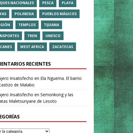
QUES NACIONALES
PESCA
PLAYA
YAS
POLINESIA
PUEBLOS MÁGICOS
IGIÓN
TEMPLOS
TIJUANA
NSPORTES
TREN
UNESCO
CANES
WEST AFRICA
ZACATECAS
ENTARIOS RECIENTES
ajero Insatisfecho
en
Ela Nguema. El barrio
castizo de Malabo
ajero Insatisfecho
en
Semonkong y las
ratas Maletsunyane de Lesoto
EGORÍAS