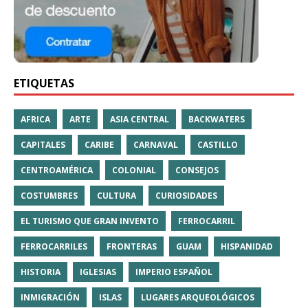
ETIQUETAS
AFRICA
ARTE
ASIA CENTRAL
BACKWATERS
CAPITALES
CARIBE
CARNAVAL
CASTILLO
CENTROAMÉRICA
COLONIAL
CONSEJOS
COSTUMBRES
CULTURA
CURIOSIDADES
EL TURISMO QUE GRAN INVENTO
FERROCARRIL
FERROCARRILES
FRONTERAS
GUAM
HISPANIDAD
HISTORIA
IGLESIAS
IMPERIO ESPAÑOL
INMIGRACIÓN
ISLAS
LUGARES ARQUEOLÓGICOS