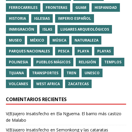
FERROCARRILES
FRONTERAS
GUAM
HISPANIDAD
HISTORIA
IGLESIAS
IMPERIO ESPAÑOL
INMIGRACIÓN
ISLAS
LUGARES ARQUEOLÓGICOS
MUSEO
MÉXICO
MÚSICA
NATURALEZA
PARQUES NACIONALES
PESCA
PLAYA
PLAYAS
POLINESIA
PUEBLOS MÁGICOS
RELIGIÓN
TEMPLOS
TIJUANA
TRANSPORTES
TREN
UNESCO
VOLCANES
WEST AFRICA
ZACATECAS
COMENTARIOS RECIENTES
V(B)iajero Insatisfecho
en
Ela Nguema. El barrio más castizo
de Malabo
V(B)iajero Insatisfecho
en
Semonkong y las cataratas