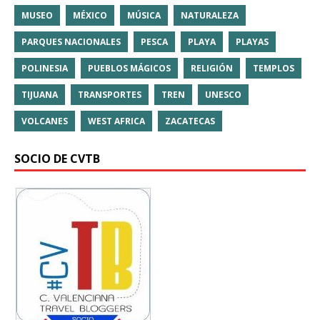
MUSEO
MÉXICO
MÚSICA
NATURALEZA
PARQUES NACIONALES
PESCA
PLAYA
PLAYAS
POLINESIA
PUEBLOS MÁGICOS
RELIGIÓN
TEMPLOS
TIJUANA
TRANSPORTES
TREN
UNESCO
VOLCANES
WEST AFRICA
ZACATECAS
SOCIO DE CVTB