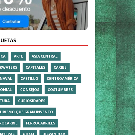
QUETAS
ICA
ARTE
ASIA CENTRAL
KWATERS
CAPITALES
CARIBE
NAVAL
CASTILLO
CENTROAMÉRICA
ONIAL
CONSEJOS
COSTUMBRES
TURA
CURIOSIDADES
TURISMO QUE GRAN INVENTO
ROCARRIL
FERROCARRILES
NTERAS
GUAM
HISPANIDAD