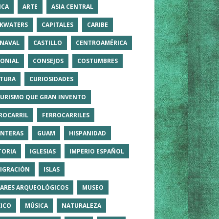
ICA
ARTE
ASIA CENTRAL
KWATERS
CAPITALES
CARIBE
NAVAL
CASTILLO
CENTROAMÉRICA
ONIAL
CONSEJOS
COSTUMBRES
TURA
CURIOSIDADES
TURISMO QUE GRAN INVENTO
ROCARRIL
FERROCARRILES
NTERAS
GUAM
HISPANIDAD
TORIA
IGLESIAS
IMPERIO ESPAÑOL
IGRACIÓN
ISLAS
ARES ARQUEOLÓGICOS
MUSEO
ICO
MÚSICA
NATURALEZA