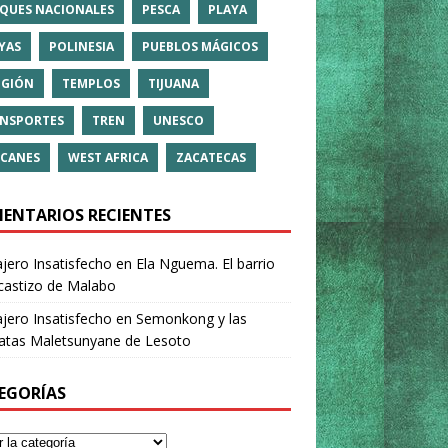
QUES NACIONALES
PESCA
PLAYA
YAS
POLINESIA
PUEBLOS MÁGICOS
IGIÓN
TEMPLOS
TIJUANA
NSPORTES
TREN
UNESCO
CANES
WEST AFRICA
ZACATECAS
ENTARIOS RECIENTES
ajero Insatisfecho
en
Ela Nguema. El barrio
castizo de Malabo
ajero Insatisfecho
en
Semonkong y las
ratas Maletsunyane de Lesoto
EGORÍAS