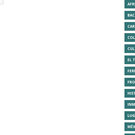
AFR
BAC
CAR
COL
CUL
EL 
FER
FRO
HIS
INM
LUG
MÉX