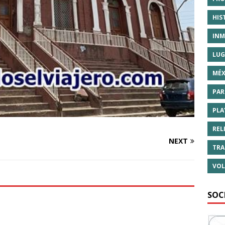
HIS
INM
LUG
MÉX
PAR
PLA
REL
NEXT
TRA
VOL
SOC