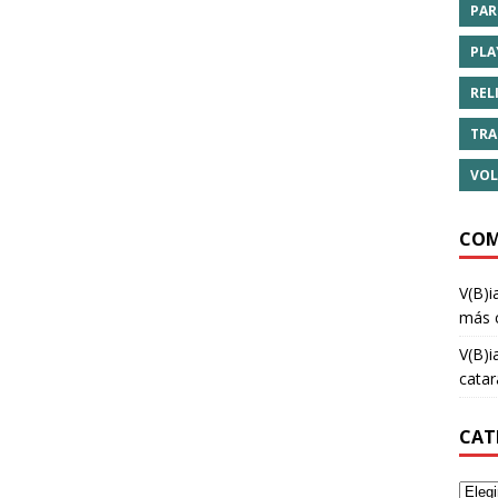
PAR
PLA
REL
TRA
VOL
COM
V(B)i
más 
V(B)i
cata
CAT