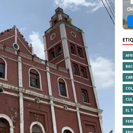
ETI
AFR
BAC
CAR
COL
CUL
EL 
FER
FRO