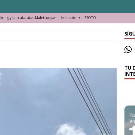
ong y las cataratas Maletsunyane de Lesoto
LESOTO
o de las Víctimas de la Represión Política en Shymkent, Kazajistán
SÍG
bian los lugares que visitamos o cambiamos nosotros?
TU 
La historia de la misteriosa avioneta de la playa
JAMAICA
INT
o moverse en Seychelles de manera sostenible
SEYCHELLES
n Manama. La capital de Baréin
BARÉIN
ma. El barrio más castizo de Malabo
GUINEA ECUATORIAL