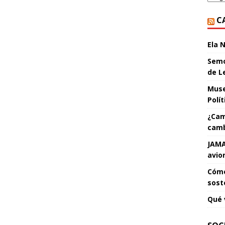
C
Ela 
Semo
de L
Muse
Polí
¿Cam
camb
JAMA
avio
Cómo
sost
Qué 