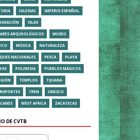
TORIA
IGLESIAS
IMPERIO ESPAÑOL
IGRACIÓN
ISLAS
ARES ARQUEOLÓGICOS
MUSEO
ICO
MÚSICA
NATURALEZA
QUES NACIONALES
PESCA
PLAYA
YAS
POLINESIA
PUEBLOS MÁGICOS
IGIÓN
TEMPLOS
TIJUANA
NSPORTES
TREN
UNESCO
CANES
WEST AFRICA
ZACATECAS
IO DE CVTB