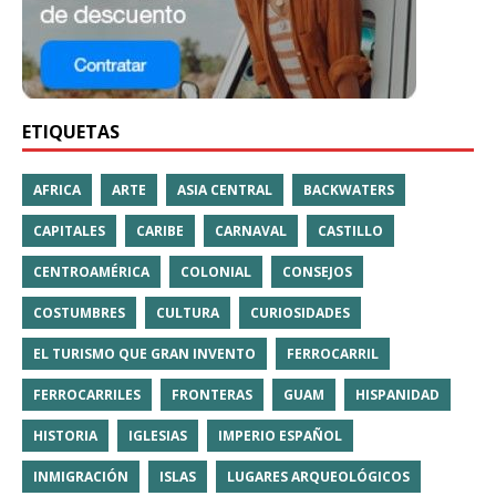
ETIQUETAS
AFRICA
ARTE
ASIA CENTRAL
BACKWATERS
CAPITALES
CARIBE
CARNAVAL
CASTILLO
CENTROAMÉRICA
COLONIAL
CONSEJOS
COSTUMBRES
CULTURA
CURIOSIDADES
EL TURISMO QUE GRAN INVENTO
FERROCARRIL
FERROCARRILES
FRONTERAS
GUAM
HISPANIDAD
HISTORIA
IGLESIAS
IMPERIO ESPAÑOL
INMIGRACIÓN
ISLAS
LUGARES ARQUEOLÓGICOS