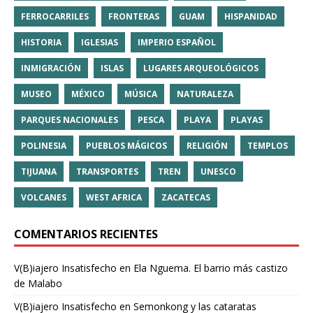
FERROCARRILES
FRONTERAS
GUAM
HISPANIDAD
HISTORIA
IGLESIAS
IMPERIO ESPAÑOL
INMIGRACIÓN
ISLAS
LUGARES ARQUEOLÓGICOS
MUSEO
MÉXICO
MÚSICA
NATURALEZA
PARQUES NACIONALES
PESCA
PLAYA
PLAYAS
POLINESIA
PUEBLOS MÁGICOS
RELIGIÓN
TEMPLOS
TIJUANA
TRANSPORTES
TREN
UNESCO
VOLCANES
WEST AFRICA
ZACATECAS
COMENTARIOS RECIENTES
V(B)iajero Insatisfecho
en
Ela Nguema. El barrio más castizo
de Malabo
V(B)iajero Insatisfecho
en
Semonkong y las cataratas