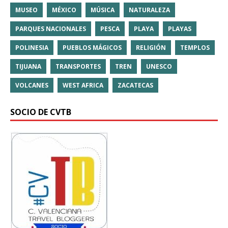
MUSEO
MÉXICO
MÚSICA
NATURALEZA
PARQUES NACIONALES
PESCA
PLAYA
PLAYAS
POLINESIA
PUEBLOS MÁGICOS
RELIGIÓN
TEMPLOS
TIJUANA
TRANSPORTES
TREN
UNESCO
VOLCANES
WEST AFRICA
ZACATECAS
SOCIO DE CVTB