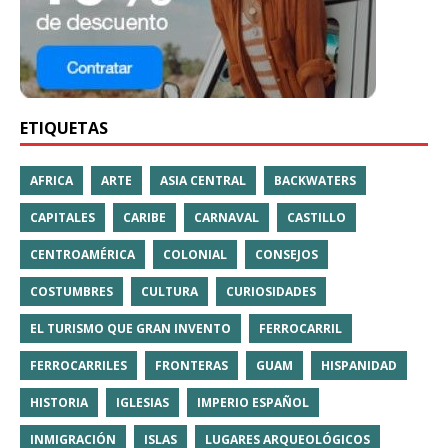
ETIQUETAS
AFRICA
ARTE
ASIA CENTRAL
BACKWATERS
CAPITALES
CARIBE
CARNAVAL
CASTILLO
CENTROAMÉRICA
COLONIAL
CONSEJOS
COSTUMBRES
CULTURA
CURIOSIDADES
EL TURISMO QUE GRAN INVENTO
FERROCARRIL
FERROCARRILES
FRONTERAS
GUAM
HISPANIDAD
HISTORIA
IGLESIAS
IMPERIO ESPAÑOL
INMIGRACIÓN
ISLAS
LUGARES ARQUEOLÓGICOS