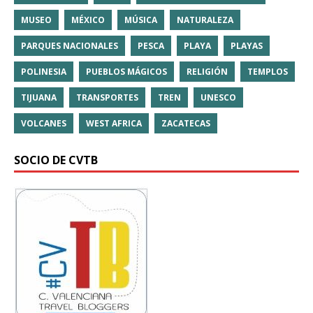
MUSEO
MÉXICO
MÚSICA
NATURALEZA
PARQUES NACIONALES
PESCA
PLAYA
PLAYAS
POLINESIA
PUEBLOS MÁGICOS
RELIGIÓN
TEMPLOS
TIJUANA
TRANSPORTES
TREN
UNESCO
VOLCANES
WEST AFRICA
ZACATECAS
SOCIO DE CVTB