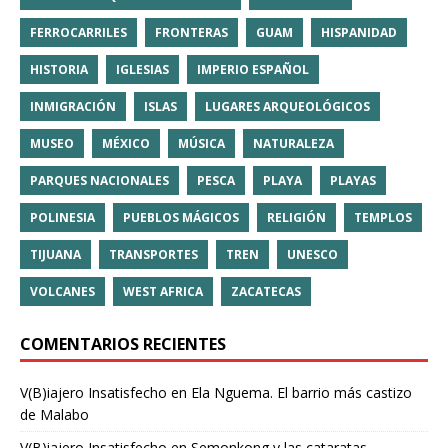
FERROCARRILES
FRONTERAS
GUAM
HISPANIDAD
HISTORIA
IGLESIAS
IMPERIO ESPAÑOL
INMIGRACIÓN
ISLAS
LUGARES ARQUEOLÓGICOS
MUSEO
MÉXICO
MÚSICA
NATURALEZA
PARQUES NACIONALES
PESCA
PLAYA
PLAYAS
POLINESIA
PUEBLOS MÁGICOS
RELIGIÓN
TEMPLOS
TIJUANA
TRANSPORTES
TREN
UNESCO
VOLCANES
WEST AFRICA
ZACATECAS
COMENTARIOS RECIENTES
V(B)iajero Insatisfecho
en
Ela Nguema. El barrio más castizo
de Malabo
V(B)iajero Insatisfecho
en
Semonkong y las cataratas