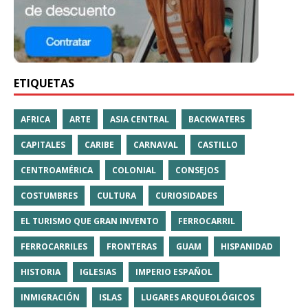
ETIQUETAS
AFRICA
ARTE
ASIA CENTRAL
BACKWATERS
CAPITALES
CARIBE
CARNAVAL
CASTILLO
CENTROAMÉRICA
COLONIAL
CONSEJOS
COSTUMBRES
CULTURA
CURIOSIDADES
EL TURISMO QUE GRAN INVENTO
FERROCARRIL
FERROCARRILES
FRONTERAS
GUAM
HISPANIDAD
HISTORIA
IGLESIAS
IMPERIO ESPAÑOL
INMIGRACIÓN
ISLAS
LUGARES ARQUEOLÓGICOS