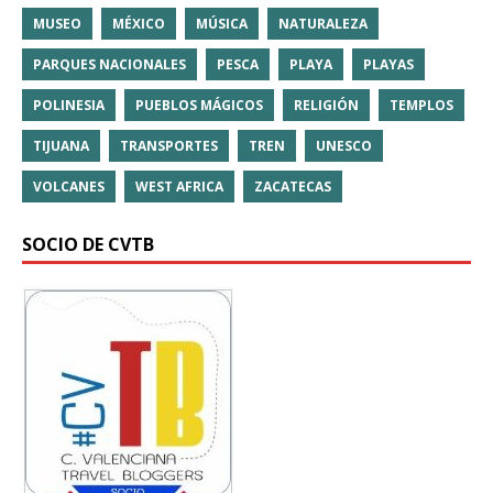
MUSEO
MÉXICO
MÚSICA
NATURALEZA
PARQUES NACIONALES
PESCA
PLAYA
PLAYAS
POLINESIA
PUEBLOS MÁGICOS
RELIGIÓN
TEMPLOS
TIJUANA
TRANSPORTES
TREN
UNESCO
VOLCANES
WEST AFRICA
ZACATECAS
SOCIO DE CVTB