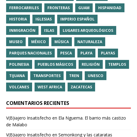
FERROCARRILES
FRONTERAS
GUAM
HISPANIDAD
HISTORIA
IGLESIAS
IMPERIO ESPAÑOL
INMIGRACIÓN
ISLAS
LUGARES ARQUEOLÓGICOS
MUSEO
MÉXICO
MÚSICA
NATURALEZA
PARQUES NACIONALES
PESCA
PLAYA
PLAYAS
POLINESIA
PUEBLOS MÁGICOS
RELIGIÓN
TEMPLOS
TIJUANA
TRANSPORTES
TREN
UNESCO
VOLCANES
WEST AFRICA
ZACATECAS
COMENTARIOS RECIENTES
V(B)iajero Insatisfecho
en
Ela Nguema. El barrio más castizo
de Malabo
V(B)iajero Insatisfecho
en
Semonkong y las cataratas