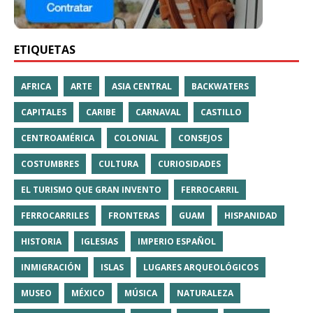
ETIQUETAS
AFRICA
ARTE
ASIA CENTRAL
BACKWATERS
CAPITALES
CARIBE
CARNAVAL
CASTILLO
CENTROAMÉRICA
COLONIAL
CONSEJOS
COSTUMBRES
CULTURA
CURIOSIDADES
EL TURISMO QUE GRAN INVENTO
FERROCARRIL
FERROCARRILES
FRONTERAS
GUAM
HISPANIDAD
HISTORIA
IGLESIAS
IMPERIO ESPAÑOL
INMIGRACIÓN
ISLAS
LUGARES ARQUEOLÓGICOS
MUSEO
MÉXICO
MÚSICA
NATURALEZA