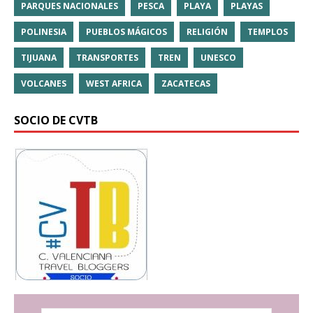
PARQUES NACIONALES
PESCA
PLAYA
PLAYAS
POLINESIA
PUEBLOS MÁGICOS
RELIGIÓN
TEMPLOS
TIJUANA
TRANSPORTES
TREN
UNESCO
VOLCANES
WEST AFRICA
ZACATECAS
SOCIO DE CVTB