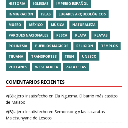
HISTORIA
IGLESIAS
IMPERIO ESPAÑOL
INMIGRACIÓN
ISLAS
LUGARES ARQUEOLÓGICOS
MUSEO
MÉXICO
MÚSICA
NATURALEZA
PARQUES NACIONALES
PESCA
PLAYA
PLAYAS
POLINESIA
PUEBLOS MÁGICOS
RELIGIÓN
TEMPLOS
TIJUANA
TRANSPORTES
TREN
UNESCO
VOLCANES
WEST AFRICA
ZACATECAS
COMENTARIOS RECIENTES
V(B)iajero Insatisfecho
en
Ela Nguema. El barrio más castizo
de Malabo
V(B)iajero Insatisfecho
en
Semonkong y las cataratas
Maletsunyane de Lesoto