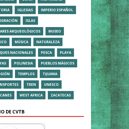
TORIA
IGLESIAS
IMPERIO ESPAÑOL
IGRACIÓN
ISLAS
ARES ARQUEOLÓGICOS
MUSEO
ICO
MÚSICA
NATURALEZA
QUES NACIONALES
PESCA
PLAYA
YAS
POLINESIA
PUEBLOS MÁGICOS
IGIÓN
TEMPLOS
TIJUANA
NSPORTES
TREN
UNESCO
CANES
WEST AFRICA
ZACATECAS
IO DE CVTB