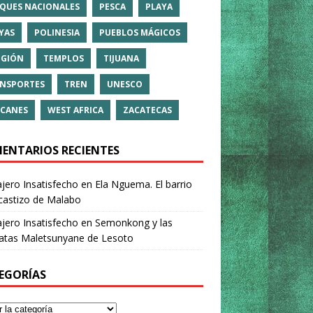
QUES NACIONALES
PESCA
PLAYA
YAS
POLINESIA
PUEBLOS MÁGICOS
IGIÓN
TEMPLOS
TIJUANA
NSPORTES
TREN
UNESCO
CANES
WEST AFRICA
ZACATECAS
ENTARIOS RECIENTES
ajero Insatisfecho
en
Ela Nguema. El barrio
castizo de Malabo
ajero Insatisfecho
en
Semonkong y las
ratas Maletsunyane de Lesoto
EGORÍAS