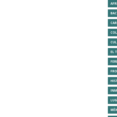
AFR
BAC
CAR
COL
CUL
EL 
FER
FRO
HIS
INM
LUG
MÉX