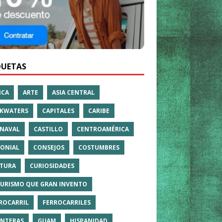
QUETAS
ICA
ARTE
ASIA CENTRAL
KWATERS
CAPITALES
CARIBE
NAVAL
CASTILLO
CENTROAMÉRICA
ONIAL
CONSEJOS
COSTUMBRES
TURA
CURIOSIDADES
TURISMO QUE GRAN INVENTO
ROCARRIL
FERROCARRILES
NTERAS
GUAM
HISPANIDAD