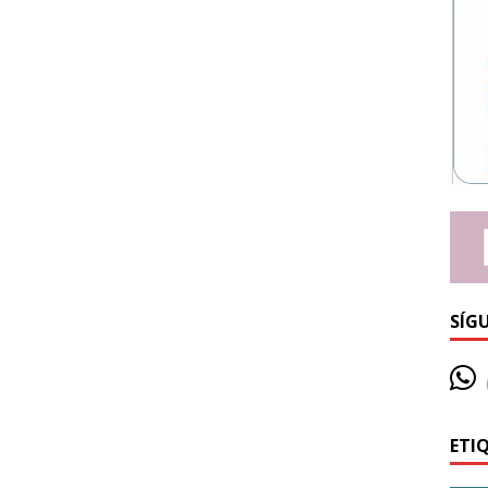
SÍG
ETI