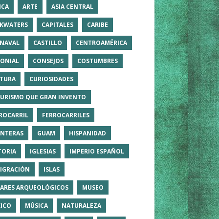
ICA
ARTE
ASIA CENTRAL
KWATERS
CAPITALES
CARIBE
NAVAL
CASTILLO
CENTROAMÉRICA
ONIAL
CONSEJOS
COSTUMBRES
TURA
CURIOSIDADES
TURISMO QUE GRAN INVENTO
ROCARRIL
FERROCARRILES
NTERAS
GUAM
HISPANIDAD
TORIA
IGLESIAS
IMPERIO ESPAÑOL
IGRACIÓN
ISLAS
ARES ARQUEOLÓGICOS
MUSEO
ICO
MÚSICA
NATURALEZA