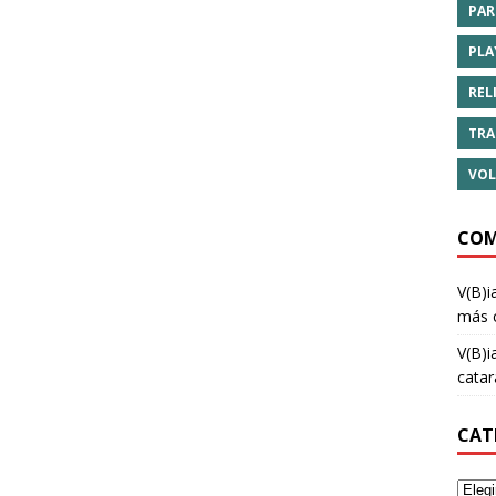
PAR
PLA
REL
TRA
VOL
COM
V(B)i
más 
V(B)i
cata
CAT