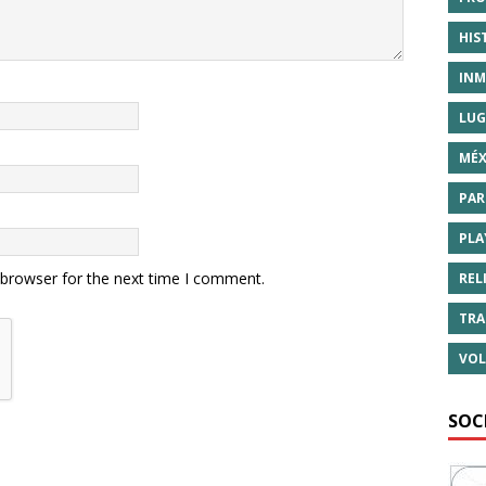
HIS
INM
LUG
MÉX
PAR
PLA
 browser for the next time I comment.
REL
TRA
VOL
SOC