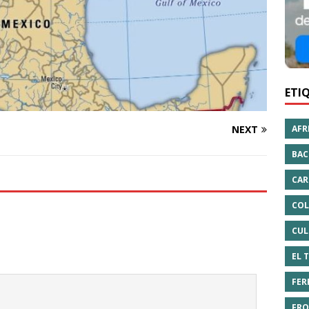
ETI
AFR
NEXT
BAC
CAR
COL
CUL
EL 
FER
FRO