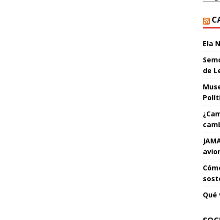
C
Ela 
Semo
de L
Muse
Polí
¿Cam
camb
JAMA
avio
Cómo
sost
Qué 