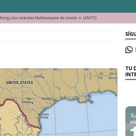
ong y las cataratas Maletsunyane de Lesoto
LESOTO
o de las Víctimas de la Represión Política en Shymkent, Kazajistán
SÍG
bian los lugares que visitamos o cambiamos nosotros?
TU 
La historia de la misteriosa avioneta de la playa
JAMAICA
INT
o moverse en Seychelles de manera sostenible
SEYCHELLES
n Manama. La capital de Baréin
BARÉIN
ma. El barrio más castizo de Malabo
GUINEA ECUATORIAL