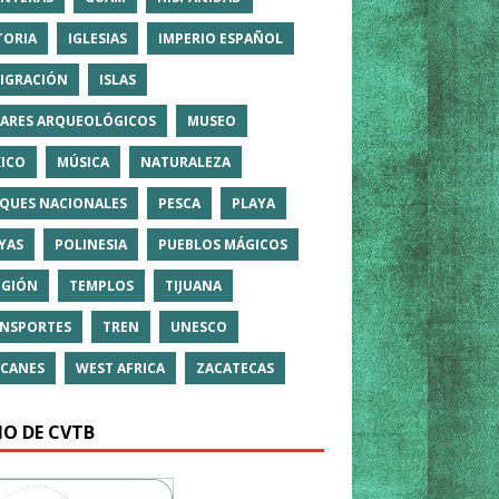
TORIA
IGLESIAS
IMPERIO ESPAÑOL
IGRACIÓN
ISLAS
ARES ARQUEOLÓGICOS
MUSEO
ICO
MÚSICA
NATURALEZA
QUES NACIONALES
PESCA
PLAYA
YAS
POLINESIA
PUEBLOS MÁGICOS
IGIÓN
TEMPLOS
TIJUANA
NSPORTES
TREN
UNESCO
CANES
WEST AFRICA
ZACATECAS
IO DE CVTB