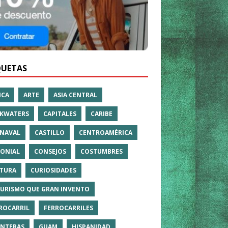
QUETAS
ICA
ARTE
ASIA CENTRAL
KWATERS
CAPITALES
CARIBE
NAVAL
CASTILLO
CENTROAMÉRICA
ONIAL
CONSEJOS
COSTUMBRES
TURA
CURIOSIDADES
TURISMO QUE GRAN INVENTO
ROCARRIL
FERROCARRILES
NTERAS
GUAM
HISPANIDAD