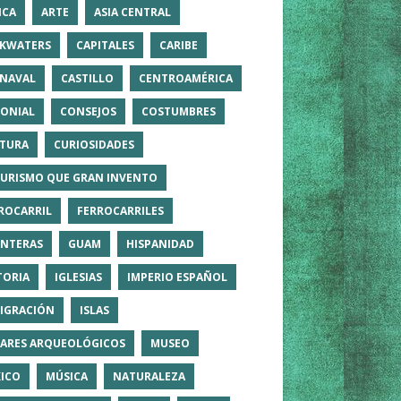
ICA
ARTE
ASIA CENTRAL
KWATERS
CAPITALES
CARIBE
NAVAL
CASTILLO
CENTROAMÉRICA
ONIAL
CONSEJOS
COSTUMBRES
TURA
CURIOSIDADES
TURISMO QUE GRAN INVENTO
ROCARRIL
FERROCARRILES
NTERAS
GUAM
HISPANIDAD
TORIA
IGLESIAS
IMPERIO ESPAÑOL
IGRACIÓN
ISLAS
ARES ARQUEOLÓGICOS
MUSEO
ICO
MÚSICA
NATURALEZA