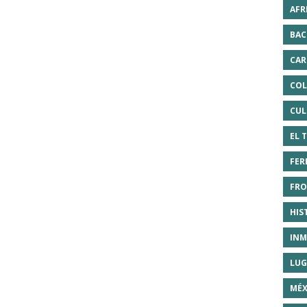
AFR
BAC
CAR
COL
CUL
EL 
FER
FRO
HIS
INM
LUG
MÉX