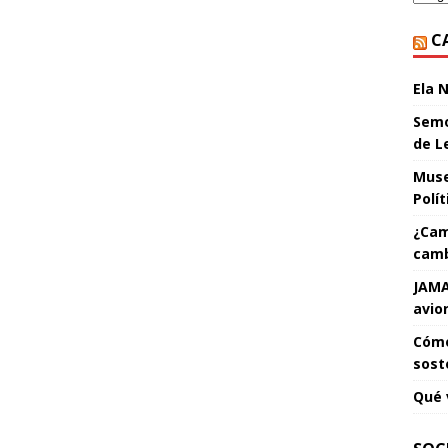
C
Ela 
Semo
de L
Muse
Polí
¿Cam
camb
JAMA
avio
Cómo
sost
Qué 