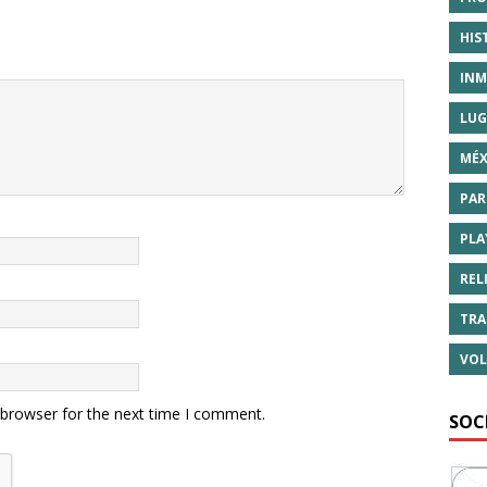
HIS
INM
LUG
MÉX
PAR
PLA
REL
TRA
VOL
 browser for the next time I comment.
SOC