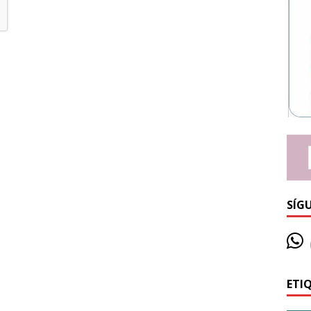
SÍG
ETI