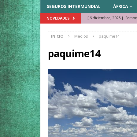
SEGUROS INTERMUNDIAL
ÁFRICA
[ 6 diciembre, 2025 ]
Semonk
NOVEDADES
[ 23 noviembre, 2025 ]
Muse
INICIO
Medios
paquime14
KAZAJISTÁN
[ 22 noviembre, 2025 ]
¿Cam
paquime14
REFLEXIONES VIAJERAS
[ 9 octubre, 2025 ]
JAMAICA. 
[ 27 septiembre, 2025 ]
Cóm
[ 3 agosto, 2025 ]
Qué ver e
[ 15 marzo, 2026 ]
Ela Ngue