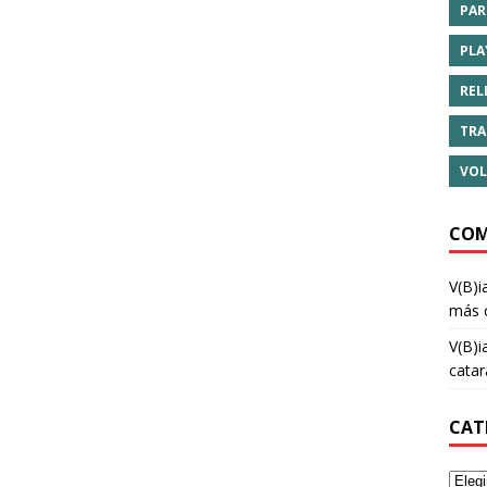
PAR
PLA
REL
TRA
VOL
COM
V(B)i
más 
V(B)i
cata
CAT