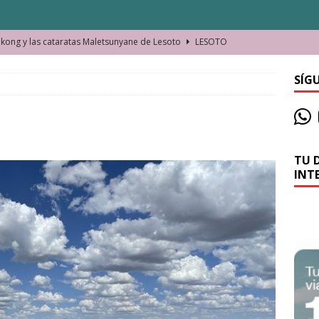
ong y las cataratas Maletsunyane de Lesoto
LESOTO
o de las Víctimas de la Represión Política en Shymkent, Kazajistán
SÍG
bian los lugares que visitamos o cambiamos nosotros?
TU 
La historia de la misteriosa avioneta de la playa
JAMAICA
INT
o moverse en Seychelles de manera sostenible
SEYCHELLES
n Manama. La capital de Baréin
BARÉIN
ma. El barrio más castizo de Malabo
GUINEA ECUATORIAL