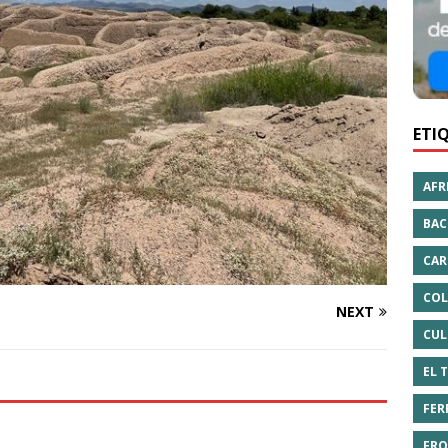
ETI
AFR
BAC
CAR
COL
NEXT
CUL
EL 
FER
FRO