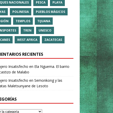
QUES NACIONALES
PESCA
PLAYA
YAS
POLINESIA
PUEBLOS MÁGICOS
IGIÓN
TEMPLOS
TIJUANA
NSPORTES
TREN
UNESCO
CANES
WEST AFRICA
ZACATECAS
ENTARIOS RECIENTES
ajero Insatisfecho
en
Ela Nguema. El barrio
castizo de Malabo
ajero Insatisfecho
en
Semonkong y las
ratas Maletsunyane de Lesoto
EGORÍAS