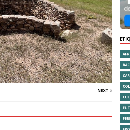
ETI
AFR
BAC
CAR
COL
NEXT
CUL
EL 
FER
FRO