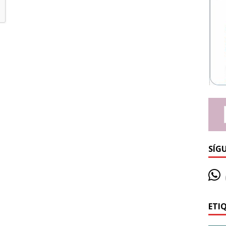
SÍG
ETI