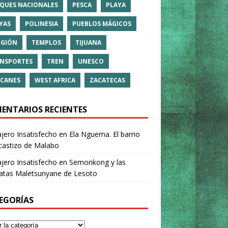
QUES NACIONALES
PESCA
PLAYA
YAS
POLINESIA
PUEBLOS MÁGICOS
IGIÓN
TEMPLOS
TIJUANA
NSPORTES
TREN
UNESCO
CANES
WEST AFRICA
ZACATECAS
ENTARIOS RECIENTES
ajero Insatisfecho
en
Ela Nguema. El barrio
castizo de Malabo
ajero Insatisfecho
en
Semonkong y las
ratas Maletsunyane de Lesoto
EGORÍAS