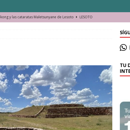
ong y las cataratas Maletsunyane de Lesoto
LESOTO
o de las Víctimas de la Represión Política en Shymkent, Kazajistán
SÍG
bian los lugares que visitamos o cambiamos nosotros?
TU 
La historia de la misteriosa avioneta de la playa
JAMAICA
INT
o moverse en Seychelles de manera sostenible
SEYCHELLES
n Manama. La capital de Baréin
BARÉIN
ma. El barrio más castizo de Malabo
GUINEA ECUATORIAL