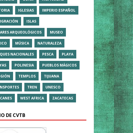
TORIA
IGLESIAS
IMPERIO ESPAÑOL
IGRACIÓN
ISLAS
ARES ARQUEOLÓGICOS
MUSEO
ICO
MÚSICA
NATURALEZA
QUES NACIONALES
PESCA
PLAYA
YAS
POLINESIA
PUEBLOS MÁGICOS
IGIÓN
TEMPLOS
TIJUANA
NSPORTES
TREN
UNESCO
CANES
WEST AFRICA
ZACATECAS
IO DE CVTB