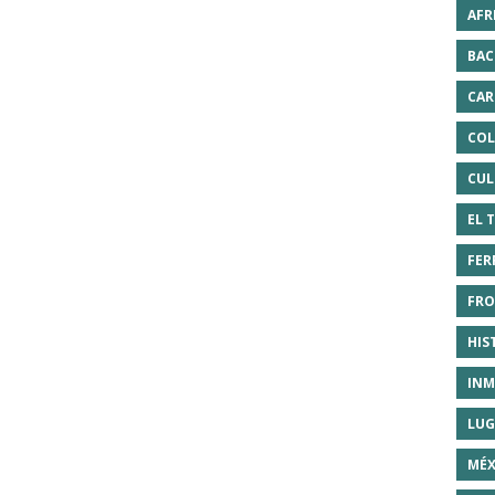
AFR
BAC
CAR
COL
CUL
EL 
FER
FRO
HIS
INM
LUG
MÉX