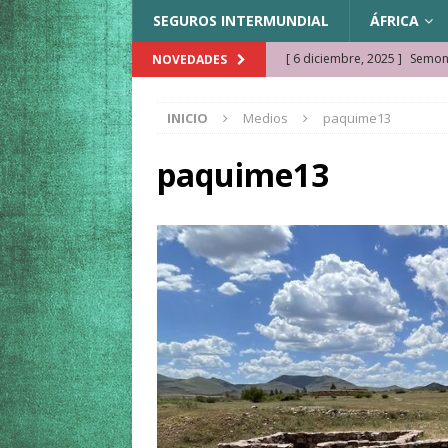
SEGUROS INTERMUNDIAL
ÁFRICA
[ 6 diciembre, 2025 ]
Semonk
NOVEDADES
[ 23 noviembre, 2025 ]
Muse
INICIO
Medios
paquime13
KAZAJISTÁN
[ 22 noviembre, 2025 ]
¿Cam
paquime13
REFLEXIONES VIAJERAS
[ 9 octubre, 2025 ]
JAMAICA. 
[ 27 septiembre, 2025 ]
Cóm
[ 3 agosto, 2025 ]
Qué ver e
[ 15 marzo, 2026 ]
Ela Ngue