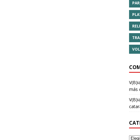
PAR
PLA
REL
TRA
VOL
COM
V(B)i
más 
V(B)i
cata
CAT