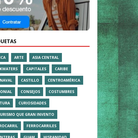
QUETAS
ICA
ARTE
ASIA CENTRAL
KWATERS
CAPITALES
CARIBE
NAVAL
CASTILLO
CENTROAMÉRICA
ONIAL
CONSEJOS
COSTUMBRES
TURA
CURIOSIDADES
TURISMO QUE GRAN INVENTO
ROCARRIL
FERROCARRILES
NTERAS
GUAM
HISPANIDAD