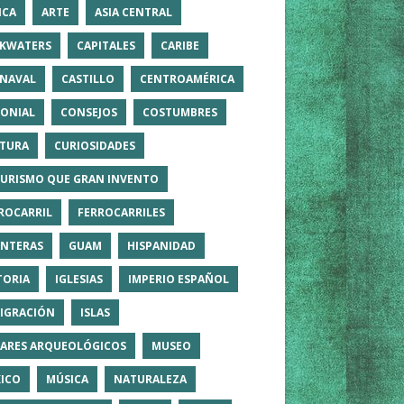
ICA
ARTE
ASIA CENTRAL
KWATERS
CAPITALES
CARIBE
NAVAL
CASTILLO
CENTROAMÉRICA
ONIAL
CONSEJOS
COSTUMBRES
TURA
CURIOSIDADES
TURISMO QUE GRAN INVENTO
ROCARRIL
FERROCARRILES
NTERAS
GUAM
HISPANIDAD
TORIA
IGLESIAS
IMPERIO ESPAÑOL
IGRACIÓN
ISLAS
ARES ARQUEOLÓGICOS
MUSEO
ICO
MÚSICA
NATURALEZA