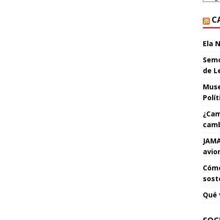
C
Ela 
Semo
de L
Muse
Polí
¿Cam
camb
JAMA
avio
Cómo
sost
Qué 