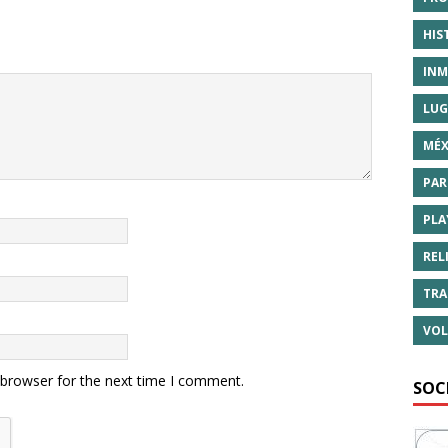
HIS
INM
LUG
MÉX
PAR
PLA
REL
TRA
VOL
 browser for the next time I comment.
SOC