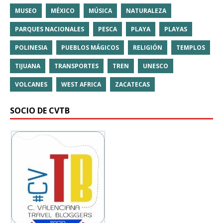
MUSEO
MÉXICO
MÚSICA
NATURALEZA
PARQUES NACIONALES
PESCA
PLAYA
PLAYAS
POLINESIA
PUEBLOS MÁGICOS
RELIGIÓN
TEMPLOS
TIJUANA
TRANSPORTES
TREN
UNESCO
VOLCANES
WEST AFRICA
ZACATECAS
SOCIO DE CVTB