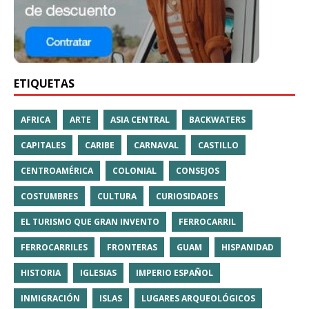
ETIQUETAS
AFRICA
ARTE
ASIA CENTRAL
BACKWATERS
CAPITALES
CARIBE
CARNAVAL
CASTILLO
CENTROAMÉRICA
COLONIAL
CONSEJOS
COSTUMBRES
CULTURA
CURIOSIDADES
EL TURISMO QUE GRAN INVENTO
FERROCARRIL
FERROCARRILES
FRONTERAS
GUAM
HISPANIDAD
HISTORIA
IGLESIAS
IMPERIO ESPAÑOL
INMIGRACIÓN
ISLAS
LUGARES ARQUEOLÓGICOS