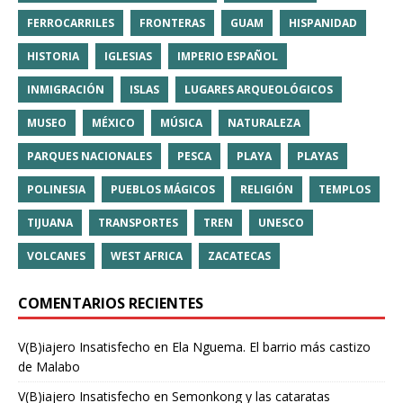
FERROCARRILES
FRONTERAS
GUAM
HISPANIDAD
HISTORIA
IGLESIAS
IMPERIO ESPAÑOL
INMIGRACIÓN
ISLAS
LUGARES ARQUEOLÓGICOS
MUSEO
MÉXICO
MÚSICA
NATURALEZA
PARQUES NACIONALES
PESCA
PLAYA
PLAYAS
POLINESIA
PUEBLOS MÁGICOS
RELIGIÓN
TEMPLOS
TIJUANA
TRANSPORTES
TREN
UNESCO
VOLCANES
WEST AFRICA
ZACATECAS
COMENTARIOS RECIENTES
V(B)iajero Insatisfecho
en
Ela Nguema. El barrio más castizo
de Malabo
V(B)iajero Insatisfecho
en
Semonkong y las cataratas