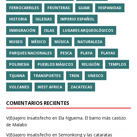
FERROCARRILES
FRONTERAS
GUAM
HISPANIDAD
HISTORIA
IGLESIAS
IMPERIO ESPAÑOL
INMIGRACIÓN
ISLAS
LUGARES ARQUEOLÓGICOS
MUSEO
MÉXICO
MÚSICA
NATURALEZA
PARQUES NACIONALES
PESCA
PLAYA
PLAYAS
POLINESIA
PUEBLOS MÁGICOS
RELIGIÓN
TEMPLOS
TIJUANA
TRANSPORTES
TREN
UNESCO
VOLCANES
WEST AFRICA
ZACATECAS
COMENTARIOS RECIENTES
V(B)iajero Insatisfecho
en
Ela Nguema. El barrio más castizo
de Malabo
V(B)iajero Insatisfecho
en
Semonkong y las cataratas