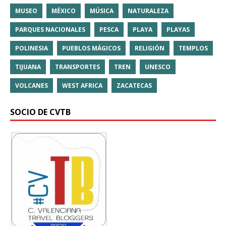
MUSEO
MÉXICO
MÚSICA
NATURALEZA
PARQUES NACIONALES
PESCA
PLAYA
PLAYAS
POLINESIA
PUEBLOS MÁGICOS
RELIGIÓN
TEMPLOS
TIJUANA
TRANSPORTES
TREN
UNESCO
VOLCANES
WEST AFRICA
ZACATECAS
SOCIO DE CVTB