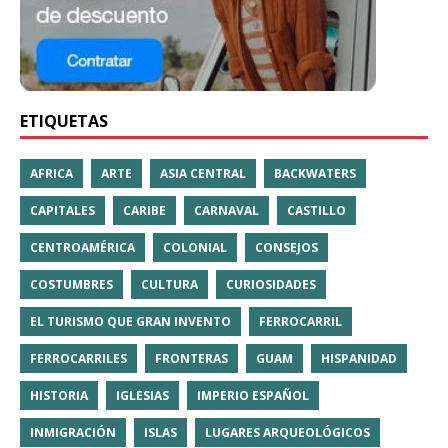
ETIQUETAS
AFRICA
ARTE
ASIA CENTRAL
BACKWATERS
CAPITALES
CARIBE
CARNAVAL
CASTILLO
CENTROAMÉRICA
COLONIAL
CONSEJOS
COSTUMBRES
CULTURA
CURIOSIDADES
EL TURISMO QUE GRAN INVENTO
FERROCARRIL
FERROCARRILES
FRONTERAS
GUAM
HISPANIDAD
HISTORIA
IGLESIAS
IMPERIO ESPAÑOL
INMIGRACIÓN
ISLAS
LUGARES ARQUEOLÓGICOS