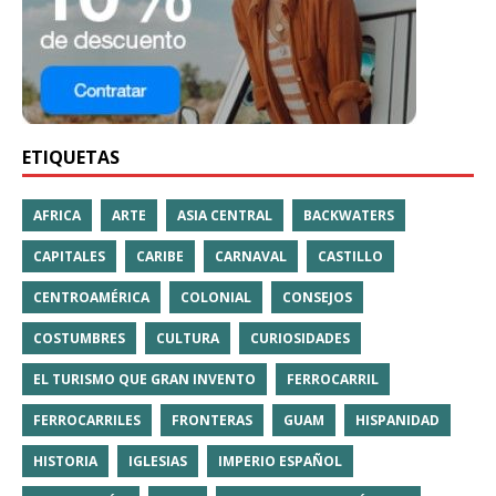
ETIQUETAS
AFRICA
ARTE
ASIA CENTRAL
BACKWATERS
CAPITALES
CARIBE
CARNAVAL
CASTILLO
CENTROAMÉRICA
COLONIAL
CONSEJOS
COSTUMBRES
CULTURA
CURIOSIDADES
EL TURISMO QUE GRAN INVENTO
FERROCARRIL
FERROCARRILES
FRONTERAS
GUAM
HISPANIDAD
HISTORIA
IGLESIAS
IMPERIO ESPAÑOL