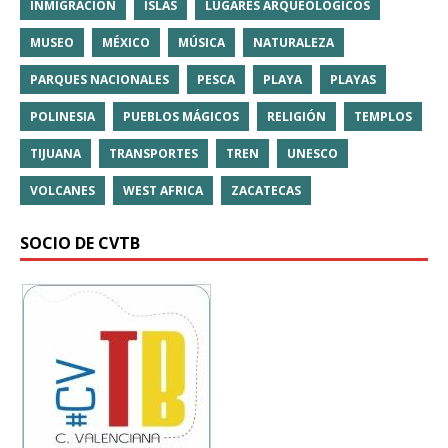
INMIGRACIÓN
ISLAS
LUGARES ARQUEOLÓGICOS
MUSEO
MÉXICO
MÚSICA
NATURALEZA
PARQUES NACIONALES
PESCA
PLAYA
PLAYAS
POLINESIA
PUEBLOS MÁGICOS
RELIGIÓN
TEMPLOS
TIJUANA
TRANSPORTES
TREN
UNESCO
VOLCANES
WEST AFRICA
ZACATECAS
SOCIO DE CVTB