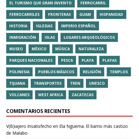
EL TURISMO QUE GRAN INVENTO
FERROCARRIL
FERROCARRILES
FRONTERAS
GUAM
HISPANIDAD
HISTORIA
IGLESIAS
IMPERIO ESPAÑOL
INMIGRACIÓN
ISLAS
LUGARES ARQUEOLÓGICOS
MUSEO
MÉXICO
MÚSICA
NATURALEZA
PARQUES NACIONALES
PESCA
PLAYA
PLAYAS
POLINESIA
PUEBLOS MÁGICOS
RELIGIÓN
TEMPLOS
TIJUANA
TRANSPORTES
TREN
UNESCO
VOLCANES
WEST AFRICA
ZACATECAS
COMENTARIOS RECIENTES
V(B)iajero Insatisfecho
en
Ela Nguema. El barrio más castizo
de Malabo