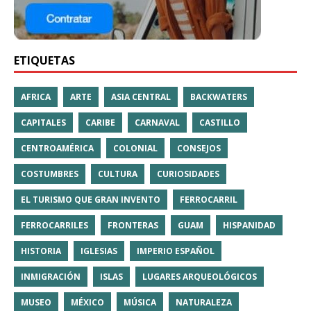
ETIQUETAS
AFRICA
ARTE
ASIA CENTRAL
BACKWATERS
CAPITALES
CARIBE
CARNAVAL
CASTILLO
CENTROAMÉRICA
COLONIAL
CONSEJOS
COSTUMBRES
CULTURA
CURIOSIDADES
EL TURISMO QUE GRAN INVENTO
FERROCARRIL
FERROCARRILES
FRONTERAS
GUAM
HISPANIDAD
HISTORIA
IGLESIAS
IMPERIO ESPAÑOL
INMIGRACIÓN
ISLAS
LUGARES ARQUEOLÓGICOS
MUSEO
MÉXICO
MÚSICA
NATURALEZA