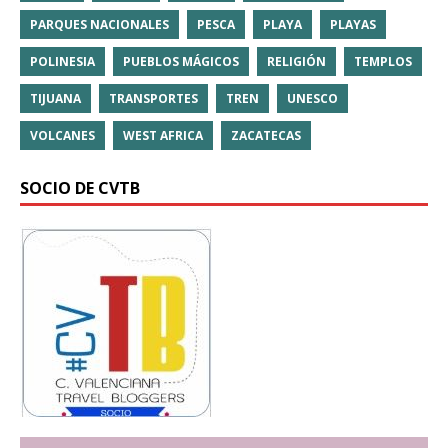
PARQUES NACIONALES
PESCA
PLAYA
PLAYAS
POLINESIA
PUEBLOS MÁGICOS
RELIGIÓN
TEMPLOS
TIJUANA
TRANSPORTES
TREN
UNESCO
VOLCANES
WEST AFRICA
ZACATECAS
SOCIO DE CVTB