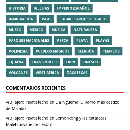
HISTORIA
IGLESIAS
IMPERIO ESPAÑOL
INMIGRACIÓN
ISLAS
LUGARES ARQUEOLÓGICOS
MUSEO
MÉXICO
MÚSICA
NATURALEZA
PARQUES NACIONALES
PESCA
PLAYA
PLAYAS
POLINESIA
PUEBLOS MÁGICOS
RELIGIÓN
TEMPLOS
TIJUANA
TRANSPORTES
TREN
UNESCO
VOLCANES
WEST AFRICA
ZACATECAS
COMENTARIOS RECIENTES
V(B)iajero Insatisfecho
en
Ela Nguema. El barrio más castizo
de Malabo
V(B)iajero Insatisfecho
en
Semonkong y las cataratas
Maletsunyane de Lesoto