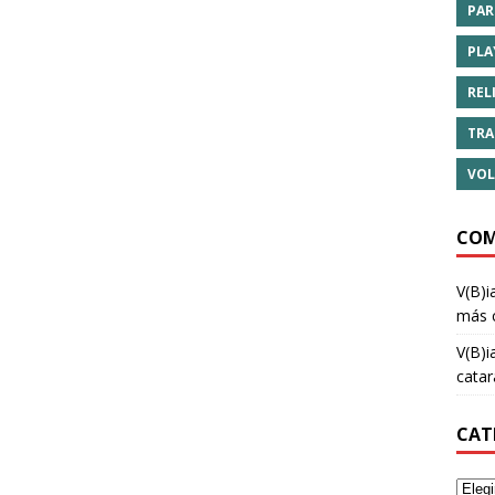
PAR
PLA
REL
TRA
VOL
COM
V(B)i
más 
V(B)i
cata
CAT