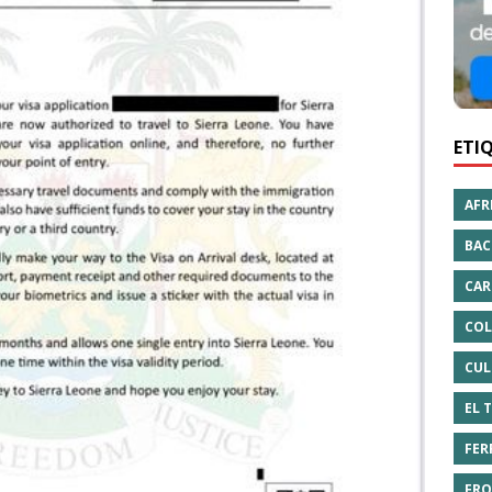
ETI
AFR
BAC
CAR
COL
CUL
EL 
FER
FRO