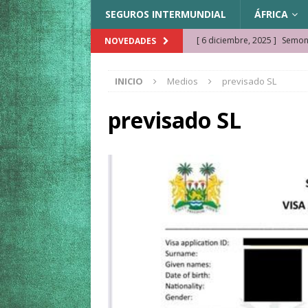
SEGUROS INTERMUNDIAL
ÁFRICA
[ 6 diciembre, 2025 ]
Semonk
NOVEDADES
[ 23 noviembre, 2025 ]
Muse
INICIO
Medios
previsado SL
KAZAJISTÁN
[ 22 noviembre, 2025 ]
¿Cam
previsado SL
REFLEXIONES VIAJERAS
[ 9 octubre, 2025 ]
JAMAICA. 
[ 27 septiembre, 2025 ]
Cóm
[ 3 agosto, 2025 ]
Qué ver e
[ 15 marzo, 2026 ]
Ela Ngue