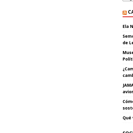
C
Ela 
Semo
de L
Muse
Polí
¿Cam
camb
JAMA
avio
Cómo
sost
Qué 