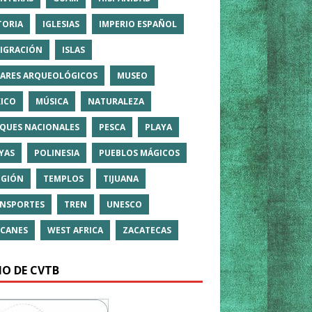
TORIA
IGLESIAS
IMPERIO ESPAÑOL
IGRACIÓN
ISLAS
ARES ARQUEOLÓGICOS
MUSEO
ICO
MÚSICA
NATURALEZA
QUES NACIONALES
PESCA
PLAYA
YAS
POLINESIA
PUEBLOS MÁGICOS
IGIÓN
TEMPLOS
TIJUANA
NSPORTES
TREN
UNESCO
CANES
WEST AFRICA
ZACATECAS
IO DE CVTB