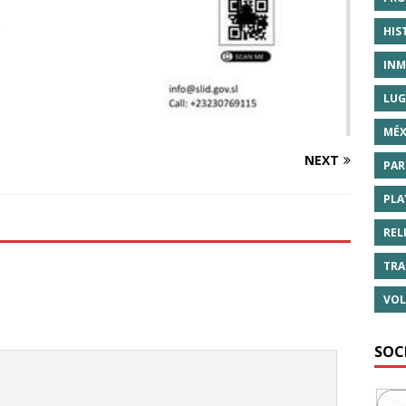
HIS
INM
LUG
MÉX
NEXT
PAR
PLA
REL
TRA
VOL
SOC