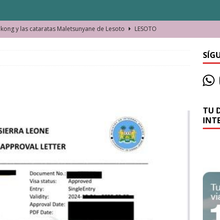
ong y las cataratas Maletsunyane de Lesoto
LESOTO
o de las Víctimas de la Represión Política en Shymkent, Kazajistán
SÍG
bian los lugares que visitamos o cambiamos nosotros?
TU 
La historia de la misteriosa avioneta de la playa
JAMAICA
INT
o moverse en Seychelles de manera sostenible
SEYCHELLES
n Manama. La capital de Baréin
BARÉIN
ma. El barrio más castizo de Malabo
GUINEA ECUATORIAL