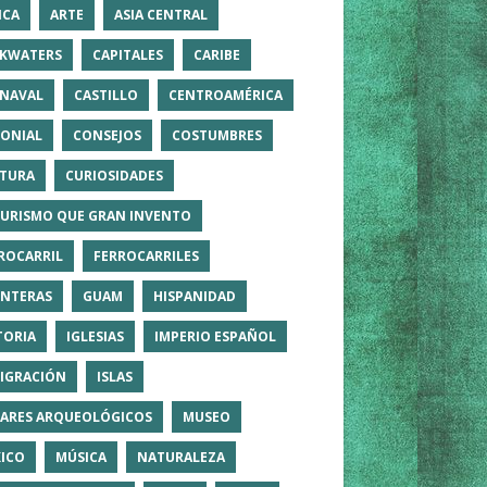
ICA
ARTE
ASIA CENTRAL
KWATERS
CAPITALES
CARIBE
NAVAL
CASTILLO
CENTROAMÉRICA
ONIAL
CONSEJOS
COSTUMBRES
TURA
CURIOSIDADES
TURISMO QUE GRAN INVENTO
ROCARRIL
FERROCARRILES
NTERAS
GUAM
HISPANIDAD
TORIA
IGLESIAS
IMPERIO ESPAÑOL
IGRACIÓN
ISLAS
ARES ARQUEOLÓGICOS
MUSEO
ICO
MÚSICA
NATURALEZA