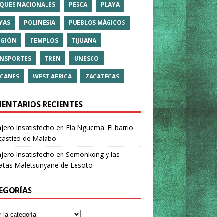
QUES NACIONALES
PESCA
PLAYA
YAS
POLINESIA
PUEBLOS MÁGICOS
IGIÓN
TEMPLOS
TIJUANA
NSPORTES
TREN
UNESCO
CANES
WEST AFRICA
ZACATECAS
ENTARIOS RECIENTES
ajero Insatisfecho
en
Ela Nguema. El barrio
castizo de Malabo
ajero Insatisfecho
en
Semonkong y las
ratas Maletsunyane de Lesoto
EGORÍAS