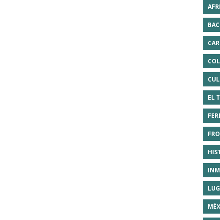
AFR
BAC
CAR
COL
CUL
EL 
FER
FRO
HIS
INM
LUG
MÉX