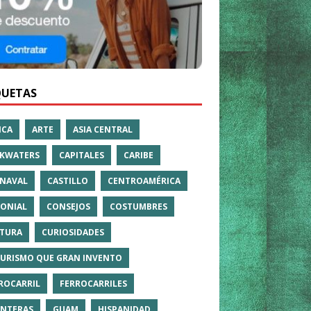
QUETAS
ICA
ARTE
ASIA CENTRAL
KWATERS
CAPITALES
CARIBE
NAVAL
CASTILLO
CENTROAMÉRICA
ONIAL
CONSEJOS
COSTUMBRES
TURA
CURIOSIDADES
TURISMO QUE GRAN INVENTO
ROCARRIL
FERROCARRILES
NTERAS
GUAM
HISPANIDAD