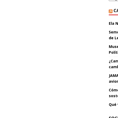
C
Ela 
Semo
de L
Muse
Polí
¿Cam
camb
JAMA
avio
Cómo
sost
Qué 