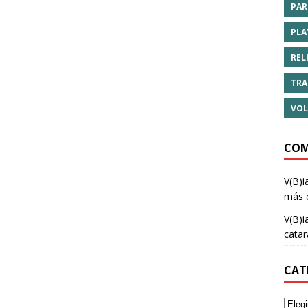
PAR
PLA
REL
TRA
VOL
COM
V(B)i
más 
V(B)i
cata
CAT