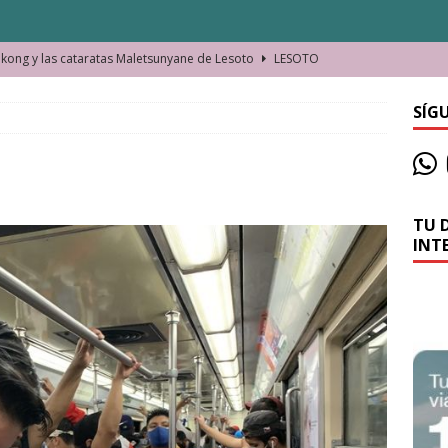
ong y las cataratas Maletsunyane de Lesoto
LESOTO
o de las Víctimas de la Represión Política en Shymkent, Kazajistán
SÍG
bian los lugares que visitamos o cambiamos nosotros?
TU 
La historia de la misteriosa avioneta de la playa
JAMAICA
INT
o moverse en Seychelles de manera sostenible
SEYCHELLES
n Manama. La capital de Baréin
BARÉIN
ma. El barrio más castizo de Malabo
GUINEA ECUATORIAL