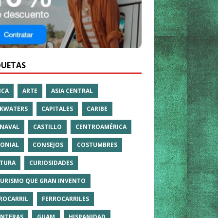
QUETAS
ICA
ARTE
ASIA CENTRAL
KWATERS
CAPITALES
CARIBE
NAVAL
CASTILLO
CENTROAMÉRICA
ONIAL
CONSEJOS
COSTUMBRES
TURA
CURIOSIDADES
TURISMO QUE GRAN INVENTO
ROCARRIL
FERROCARRILES
NTERAS
GUAM
HISPANIDAD