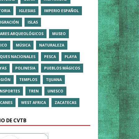
TORIA
IGLESIAS
IMPERIO ESPAÑOL
IGRACIÓN
ISLAS
ARES ARQUEOLÓGICOS
MUSEO
ICO
MÚSICA
NATURALEZA
QUES NACIONALES
PESCA
PLAYA
YAS
POLINESIA
PUEBLOS MÁGICOS
IGIÓN
TEMPLOS
TIJUANA
NSPORTES
TREN
UNESCO
CANES
WEST AFRICA
ZACATECAS
IO DE CVTB