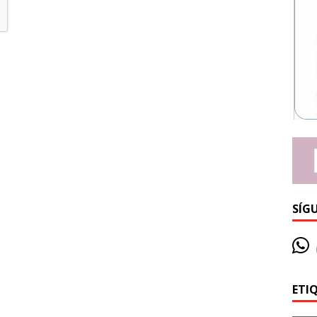
SÍG
ETI