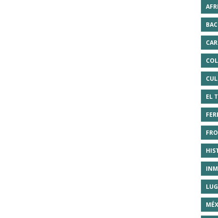
AFR
BAC
CAR
COL
CUL
EL 
FER
FRO
HIS
INM
LUG
MÉX