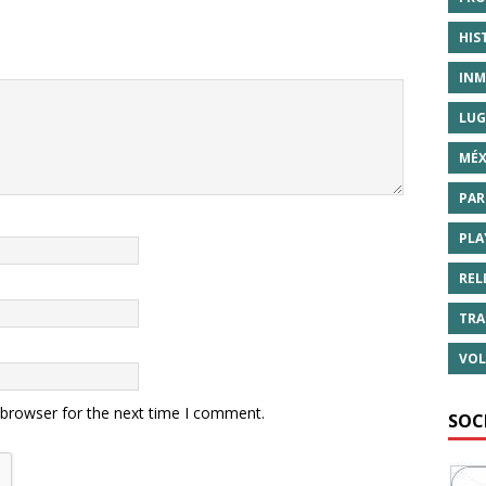
HIS
INM
LUG
MÉX
PAR
PLA
REL
TRA
VOL
 browser for the next time I comment.
SOC