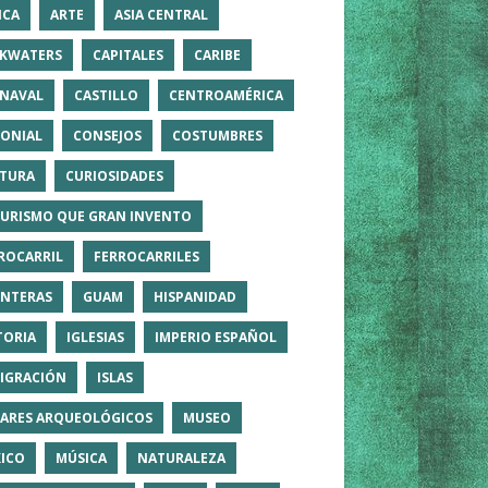
ICA
ARTE
ASIA CENTRAL
KWATERS
CAPITALES
CARIBE
NAVAL
CASTILLO
CENTROAMÉRICA
ONIAL
CONSEJOS
COSTUMBRES
TURA
CURIOSIDADES
TURISMO QUE GRAN INVENTO
ROCARRIL
FERROCARRILES
NTERAS
GUAM
HISPANIDAD
TORIA
IGLESIAS
IMPERIO ESPAÑOL
IGRACIÓN
ISLAS
ARES ARQUEOLÓGICOS
MUSEO
ICO
MÚSICA
NATURALEZA