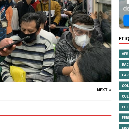
ETI
AFR
BAC
CAR
COL
NEXT
CUL
EL 
FER
FRO