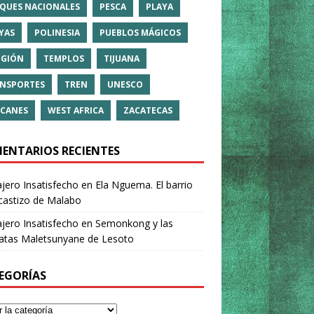
QUES NACIONALES
PESCA
PLAYA
YAS
POLINESIA
PUEBLOS MÁGICOS
IGIÓN
TEMPLOS
TIJUANA
NSPORTES
TREN
UNESCO
CANES
WEST AFRICA
ZACATECAS
ENTARIOS RECIENTES
ajero Insatisfecho
en
Ela Nguema. El barrio
castizo de Malabo
ajero Insatisfecho
en
Semonkong y las
ratas Maletsunyane de Lesoto
EGORÍAS