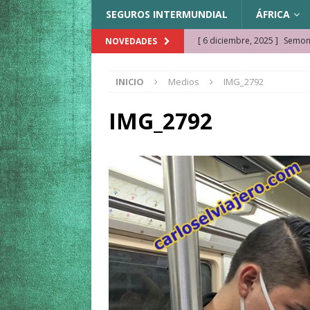
SEGUROS INTERMUNDIAL
ÁFRICA
[ 6 diciembre, 2025 ]
Semonk
NOVEDADES
[ 23 noviembre, 2025 ]
Muse
INICIO
Medios
IMG_2792
KAZAJISTÁN
[ 22 noviembre, 2025 ]
¿Cam
IMG_2792
REFLEXIONES VIAJERAS
[ 9 octubre, 2025 ]
JAMAICA. 
[ 27 septiembre, 2025 ]
Cóm
[ 3 agosto, 2025 ]
Qué ver e
[ 15 marzo, 2026 ]
Ela Ngue