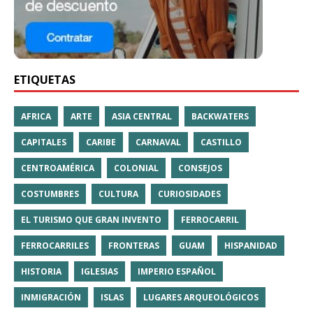
ETIQUETAS
AFRICA
ARTE
ASIA CENTRAL
BACKWATERS
CAPITALES
CARIBE
CARNAVAL
CASTILLO
CENTROAMÉRICA
COLONIAL
CONSEJOS
COSTUMBRES
CULTURA
CURIOSIDADES
EL TURISMO QUE GRAN INVENTO
FERROCARRIL
FERROCARRILES
FRONTERAS
GUAM
HISPANIDAD
HISTORIA
IGLESIAS
IMPERIO ESPAÑOL
INMIGRACIÓN
ISLAS
LUGARES ARQUEOLÓGICOS