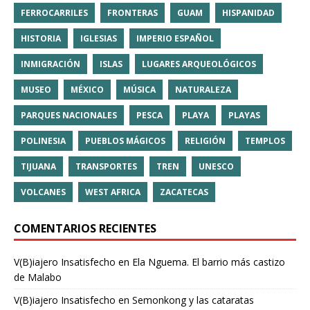
FERROCARRILES
FRONTERAS
GUAM
HISPANIDAD
HISTORIA
IGLESIAS
IMPERIO ESPAÑOL
INMIGRACIÓN
ISLAS
LUGARES ARQUEOLÓGICOS
MUSEO
MÉXICO
MÚSICA
NATURALEZA
PARQUES NACIONALES
PESCA
PLAYA
PLAYAS
POLINESIA
PUEBLOS MÁGICOS
RELIGIÓN
TEMPLOS
TIJUANA
TRANSPORTES
TREN
UNESCO
VOLCANES
WEST AFRICA
ZACATECAS
COMENTARIOS RECIENTES
V(B)iajero Insatisfecho
en
Ela Nguema. El barrio más castizo
de Malabo
V(B)iajero Insatisfecho
en
Semonkong y las cataratas