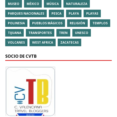
MUSEO
MÉXICO
MÚSICA
NATURALEZA
PARQUES NACIONALES
PESCA
PLAYA
PLAYAS
POLINESIA
PUEBLOS MÁGICOS
RELIGIÓN
TEMPLOS
TIJUANA
TRANSPORTES
TREN
UNESCO
VOLCANES
WEST AFRICA
ZACATECAS
SOCIO DE CVTB