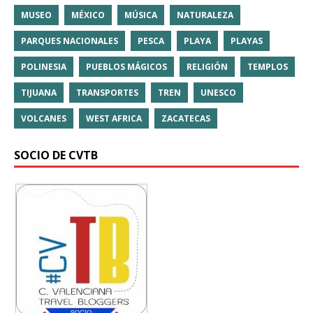
MUSEO
MÉXICO
MÚSICA
NATURALEZA
PARQUES NACIONALES
PESCA
PLAYA
PLAYAS
POLINESIA
PUEBLOS MÁGICOS
RELIGIÓN
TEMPLOS
TIJUANA
TRANSPORTES
TREN
UNESCO
VOLCANES
WEST AFRICA
ZACATECAS
SOCIO DE CVTB