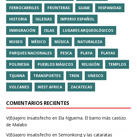
FERROCARRILES
FRONTERAS
GUAM
HISPANIDAD
HISTORIA
IGLESIAS
IMPERIO ESPAÑOL
INMIGRACIÓN
ISLAS
LUGARES ARQUEOLÓGICOS
MUSEO
MÉXICO
MÚSICA
NATURALEZA
PARQUES NACIONALES
PESCA
PLAYA
PLAYAS
POLINESIA
PUEBLOS MÁGICOS
RELIGIÓN
TEMPLOS
TIJUANA
TRANSPORTES
TREN
UNESCO
VOLCANES
WEST AFRICA
ZACATECAS
COMENTARIOS RECIENTES
V(B)iajero Insatisfecho
en
Ela Nguema. El barrio más castizo
de Malabo
V(B)iajero Insatisfecho
en
Semonkong y las cataratas