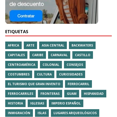
ETIQUETAS
AFRICA
ARTE
ASIA CENTRAL
BACKWATERS
CAPITALES
CARIBE
CARNAVAL
CASTILLO
CENTROAMÉRICA
COLONIAL
CONSEJOS
COSTUMBRES
CULTURA
CURIOSIDADES
EL TURISMO QUE GRAN INVENTO
FERROCARRIL
FERROCARRILES
FRONTERAS
GUAM
HISPANIDAD
HISTORIA
IGLESIAS
IMPERIO ESPAÑOL
INMIGRACIÓN
ISLAS
LUGARES ARQUEOLÓGICOS