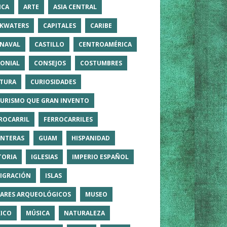
ICA
ARTE
ASIA CENTRAL
KWATERS
CAPITALES
CARIBE
NAVAL
CASTILLO
CENTROAMÉRICA
ONIAL
CONSEJOS
COSTUMBRES
TURA
CURIOSIDADES
TURISMO QUE GRAN INVENTO
ROCARRIL
FERROCARRILES
NTERAS
GUAM
HISPANIDAD
TORIA
IGLESIAS
IMPERIO ESPAÑOL
IGRACIÓN
ISLAS
ARES ARQUEOLÓGICOS
MUSEO
ICO
MÚSICA
NATURALEZA