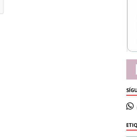
SÍG
ETI