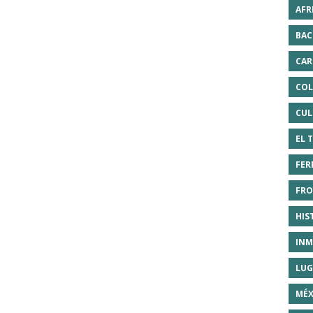
AFR
BAC
CAR
COL
CUL
EL 
FER
FRO
HIS
INM
LUG
MÉX