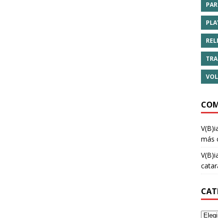
PAR
PLA
REL
TRA
VOL
COM
V(B)i
más 
V(B)i
cata
CAT