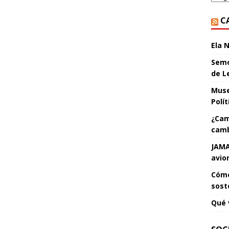
C
Ela 
Semo
de L
Muse
Polí
¿Cam
camb
JAMA
avio
Cómo
sost
Qué 