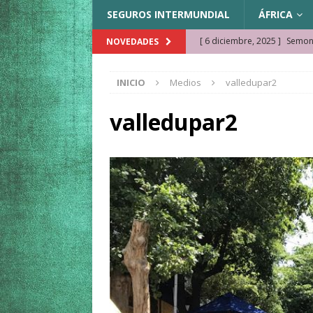
SEGUROS INTERMUNDIAL
ÁFRICA
[ 6 diciembre, 2025 ]
Semonk
NOVEDADES
[ 23 noviembre, 2025 ]
Muse
INICIO
Medios
valledupar2
KAZAJISTÁN
[ 22 noviembre, 2025 ]
¿Cam
valledupar2
REFLEXIONES VIAJERAS
[ 9 octubre, 2025 ]
JAMAICA. 
[ 27 septiembre, 2025 ]
Cóm
[ 3 agosto, 2025 ]
Qué ver e
[ 15 marzo, 2026 ]
Ela Ngue