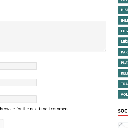
HIS
INM
LUG
MÉX
PAR
PLA
REL
TRA
VOL
 browser for the next time I comment.
SOC