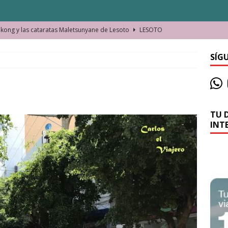
ong y las cataratas Maletsunyane de Lesoto
LESOTO
o de las Víctimas de la Represión Política en Shymkent, Kazajistán
SÍG
bian los lugares que visitamos o cambiamos nosotros?
TU 
La historia de la misteriosa avioneta de la playa
JAMAICA
INT
o moverse en Seychelles de manera sostenible
SEYCHELLES
n Manama. La capital de Baréin
BARÉIN
ma. El barrio más castizo de Malabo
GUINEA ECUATORIAL