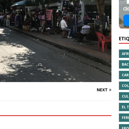
ETI
AFR
BAC
CAR
COL
NEXT
CUL
EL 
FER
FRO