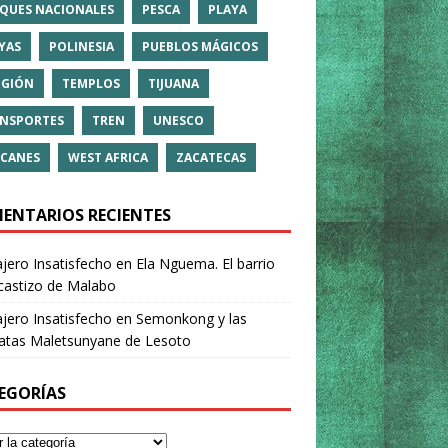
QUES NACIONALES
PESCA
PLAYA
YAS
POLINESIA
PUEBLOS MÁGICOS
IGIÓN
TEMPLOS
TIJUANA
NSPORTES
TREN
UNESCO
CANES
WEST AFRICA
ZACATECAS
ENTARIOS RECIENTES
ajero Insatisfecho
en
Ela Nguema. El barrio
castizo de Malabo
ajero Insatisfecho
en
Semonkong y las
ratas Maletsunyane de Lesoto
EGORÍAS