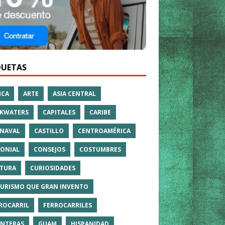
QUETAS
ICA
ARTE
ASIA CENTRAL
KWATERS
CAPITALES
CARIBE
NAVAL
CASTILLO
CENTROAMÉRICA
ONIAL
CONSEJOS
COSTUMBRES
TURA
CURIOSIDADES
TURISMO QUE GRAN INVENTO
ROCARRIL
FERROCARRILES
NTERAS
GUAM
HISPANIDAD