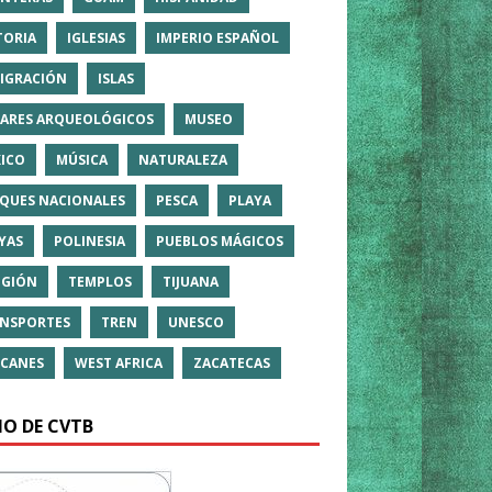
TORIA
IGLESIAS
IMPERIO ESPAÑOL
IGRACIÓN
ISLAS
ARES ARQUEOLÓGICOS
MUSEO
ICO
MÚSICA
NATURALEZA
QUES NACIONALES
PESCA
PLAYA
YAS
POLINESIA
PUEBLOS MÁGICOS
IGIÓN
TEMPLOS
TIJUANA
NSPORTES
TREN
UNESCO
CANES
WEST AFRICA
ZACATECAS
IO DE CVTB