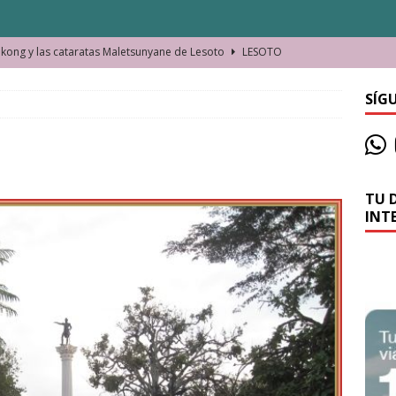
ong y las cataratas Maletsunyane de Lesoto
LESOTO
o de las Víctimas de la Represión Política en Shymkent, Kazajistán
SÍG
bian los lugares que visitamos o cambiamos nosotros?
TU 
La historia de la misteriosa avioneta de la playa
JAMAICA
INT
o moverse en Seychelles de manera sostenible
SEYCHELLES
n Manama. La capital de Baréin
BARÉIN
ma. El barrio más castizo de Malabo
GUINEA ECUATORIAL