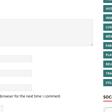
HIS
INM
LUG
MÉX
PAR
PLA
REL
TRA
VOL
 browser for the next time I comment.
SOC