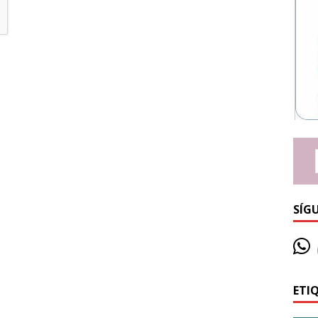
SÍG
ETI