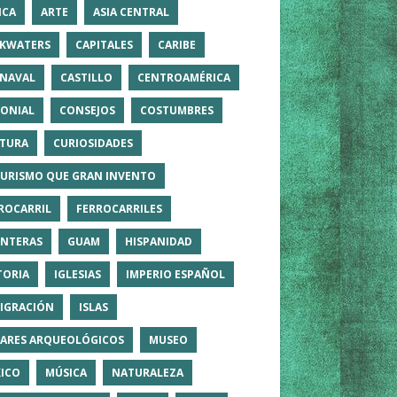
ICA
ARTE
ASIA CENTRAL
KWATERS
CAPITALES
CARIBE
NAVAL
CASTILLO
CENTROAMÉRICA
ONIAL
CONSEJOS
COSTUMBRES
TURA
CURIOSIDADES
TURISMO QUE GRAN INVENTO
ROCARRIL
FERROCARRILES
NTERAS
GUAM
HISPANIDAD
TORIA
IGLESIAS
IMPERIO ESPAÑOL
IGRACIÓN
ISLAS
ARES ARQUEOLÓGICOS
MUSEO
ICO
MÚSICA
NATURALEZA