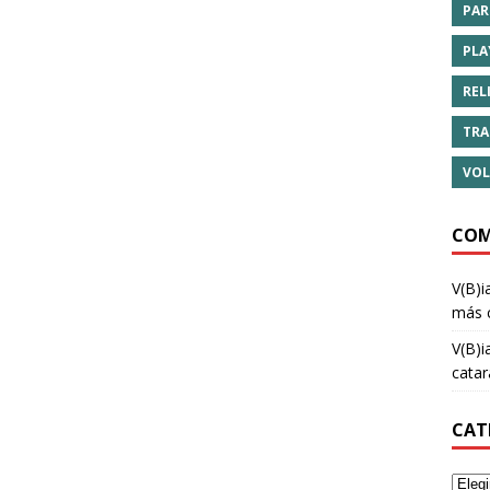
PAR
PLA
REL
TRA
VOL
COM
V(B)i
más 
V(B)i
cata
CAT