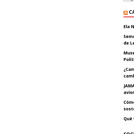
C
Ela 
Semo
de L
Muse
Polí
¿Cam
camb
JAMA
avio
Cómo
sost
Qué 