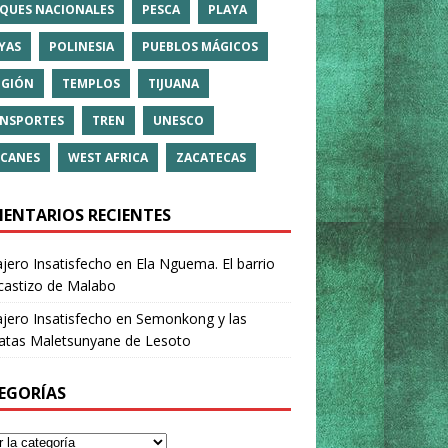
QUES NACIONALES
PESCA
PLAYA
YAS
POLINESIA
PUEBLOS MÁGICOS
IGIÓN
TEMPLOS
TIJUANA
NSPORTES
TREN
UNESCO
CANES
WEST AFRICA
ZACATECAS
ENTARIOS RECIENTES
ajero Insatisfecho
en
Ela Nguema. El barrio
castizo de Malabo
ajero Insatisfecho
en
Semonkong y las
ratas Maletsunyane de Lesoto
EGORÍAS