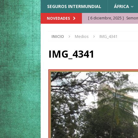
SEGUROS INTERMUNDIAL
ÁFRICA
[ 6 diciembre, 2025 ]
Semonk
NOVEDADES
[ 23 noviembre, 2025 ]
Muse
INICIO
Medios
IMG_4341
KAZAJISTÁN
[ 22 noviembre, 2025 ]
¿Cam
IMG_4341
REFLEXIONES VIAJERAS
[ 9 octubre, 2025 ]
JAMAICA. 
[ 27 septiembre, 2025 ]
Cóm
[ 3 agosto, 2025 ]
Qué ver e
[ 15 marzo, 2026 ]
Ela Ngue