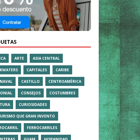
QUETAS
ICA
ARTE
ASIA CENTRAL
KWATERS
CAPITALES
CARIBE
NAVAL
CASTILLO
CENTROAMÉRICA
ONIAL
CONSEJOS
COSTUMBRES
TURA
CURIOSIDADES
TURISMO QUE GRAN INVENTO
ROCARRIL
FERROCARRILES
NTERAS
GUAM
HISPANIDAD