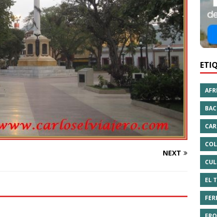
ETI
AFR
BAC
CAR
COL
NEXT
CUL
EL 
FER
FRO