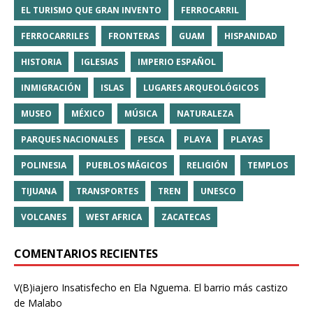
EL TURISMO QUE GRAN INVENTO
FERROCARRIL
FERROCARRILES
FRONTERAS
GUAM
HISPANIDAD
HISTORIA
IGLESIAS
IMPERIO ESPAÑOL
INMIGRACIÓN
ISLAS
LUGARES ARQUEOLÓGICOS
MUSEO
MÉXICO
MÚSICA
NATURALEZA
PARQUES NACIONALES
PESCA
PLAYA
PLAYAS
POLINESIA
PUEBLOS MÁGICOS
RELIGIÓN
TEMPLOS
TIJUANA
TRANSPORTES
TREN
UNESCO
VOLCANES
WEST AFRICA
ZACATECAS
COMENTARIOS RECIENTES
V(B)iajero Insatisfecho
en
Ela Nguema. El barrio más castizo
de Malabo