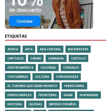
ETIQUETAS
AFRICA
ARTE
ASIA CENTRAL
BACKWATERS
CAPITALES
CARIBE
CARNAVAL
CASTILLO
CENTROAMÉRICA
COLONIAL
CONSEJOS
COSTUMBRES
CULTURA
CURIOSIDADES
EL TURISMO QUE GRAN INVENTO
FERROCARRIL
FERROCARRILES
FRONTERAS
GUAM
HISPANIDAD
HISTORIA
IGLESIAS
IMPERIO ESPAÑOL