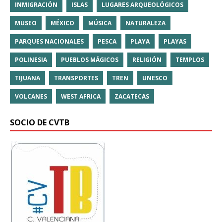
INMIGRACIÓN
ISLAS
LUGARES ARQUEOLÓGICOS
MUSEO
MÉXICO
MÚSICA
NATURALEZA
PARQUES NACIONALES
PESCA
PLAYA
PLAYAS
POLINESIA
PUEBLOS MÁGICOS
RELIGIÓN
TEMPLOS
TIJUANA
TRANSPORTES
TREN
UNESCO
VOLCANES
WEST AFRICA
ZACATECAS
SOCIO DE CVTB