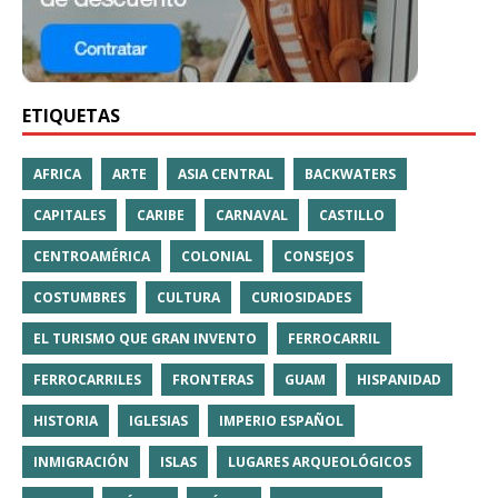
ETIQUETAS
AFRICA
ARTE
ASIA CENTRAL
BACKWATERS
CAPITALES
CARIBE
CARNAVAL
CASTILLO
CENTROAMÉRICA
COLONIAL
CONSEJOS
COSTUMBRES
CULTURA
CURIOSIDADES
EL TURISMO QUE GRAN INVENTO
FERROCARRIL
FERROCARRILES
FRONTERAS
GUAM
HISPANIDAD
HISTORIA
IGLESIAS
IMPERIO ESPAÑOL
INMIGRACIÓN
ISLAS
LUGARES ARQUEOLÓGICOS