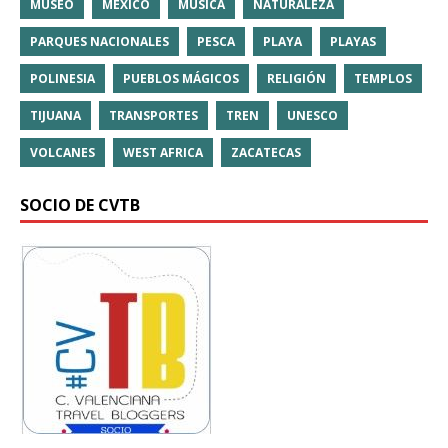
MUSEO
MÉXICO
MÚSICA
NATURALEZA
PARQUES NACIONALES
PESCA
PLAYA
PLAYAS
POLINESIA
PUEBLOS MÁGICOS
RELIGIÓN
TEMPLOS
TIJUANA
TRANSPORTES
TREN
UNESCO
VOLCANES
WEST AFRICA
ZACATECAS
SOCIO DE CVTB