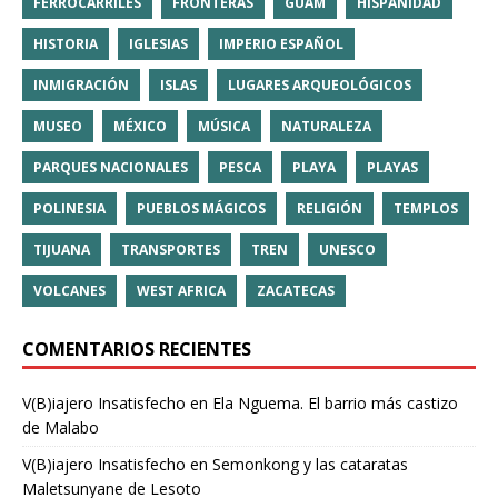
FERROCARRILES
FRONTERAS
GUAM
HISPANIDAD
HISTORIA
IGLESIAS
IMPERIO ESPAÑOL
INMIGRACIÓN
ISLAS
LUGARES ARQUEOLÓGICOS
MUSEO
MÉXICO
MÚSICA
NATURALEZA
PARQUES NACIONALES
PESCA
PLAYA
PLAYAS
POLINESIA
PUEBLOS MÁGICOS
RELIGIÓN
TEMPLOS
TIJUANA
TRANSPORTES
TREN
UNESCO
VOLCANES
WEST AFRICA
ZACATECAS
COMENTARIOS RECIENTES
V(B)iajero Insatisfecho
en
Ela Nguema. El barrio más castizo
de Malabo
V(B)iajero Insatisfecho
en
Semonkong y las cataratas
Maletsunyane de Lesoto