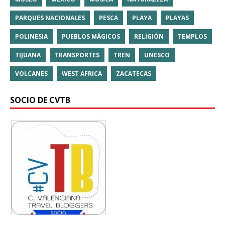
PARQUES NACIONALES
PESCA
PLAYA
PLAYAS
POLINESIA
PUEBLOS MÁGICOS
RELIGIÓN
TEMPLOS
TIJUANA
TRANSPORTES
TREN
UNESCO
VOLCANES
WEST AFRICA
ZACATECAS
SOCIO DE CVTB