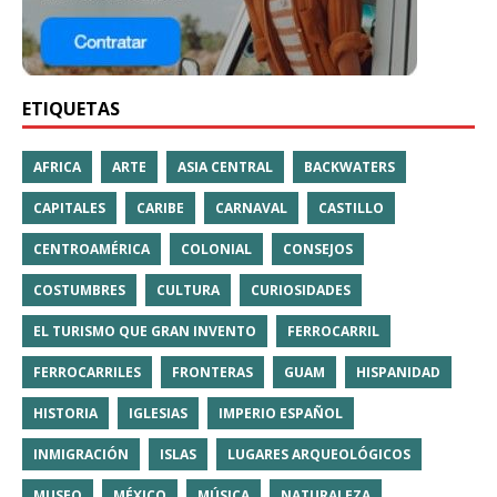
ETIQUETAS
AFRICA
ARTE
ASIA CENTRAL
BACKWATERS
CAPITALES
CARIBE
CARNAVAL
CASTILLO
CENTROAMÉRICA
COLONIAL
CONSEJOS
COSTUMBRES
CULTURA
CURIOSIDADES
EL TURISMO QUE GRAN INVENTO
FERROCARRIL
FERROCARRILES
FRONTERAS
GUAM
HISPANIDAD
HISTORIA
IGLESIAS
IMPERIO ESPAÑOL
INMIGRACIÓN
ISLAS
LUGARES ARQUEOLÓGICOS
MUSEO
MÉXICO
MÚSICA
NATURALEZA