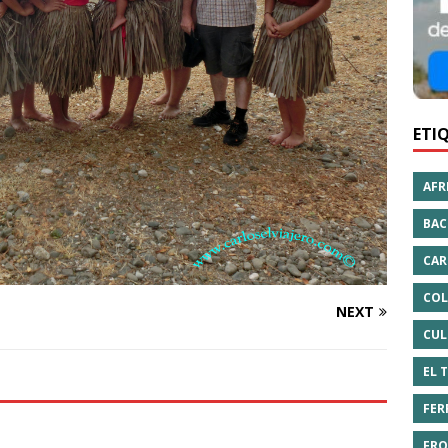
ETI
AFR
BAC
CAR
COL
NEXT
CUL
EL 
FER
FRO