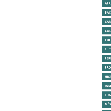
AFR
BAC
CAR
COL
CUL
EL 
FER
FRO
HIS
INM
LUG
MÉX