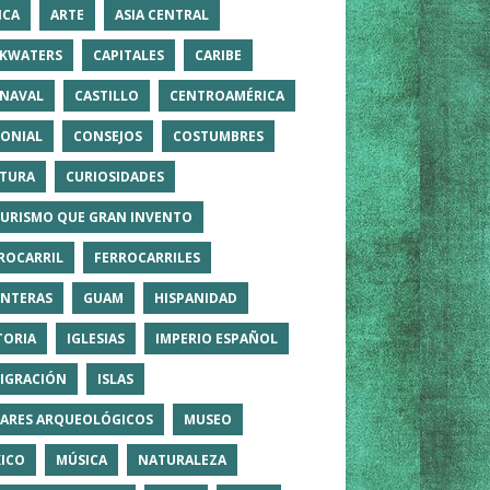
ICA
ARTE
ASIA CENTRAL
KWATERS
CAPITALES
CARIBE
NAVAL
CASTILLO
CENTROAMÉRICA
ONIAL
CONSEJOS
COSTUMBRES
TURA
CURIOSIDADES
TURISMO QUE GRAN INVENTO
ROCARRIL
FERROCARRILES
NTERAS
GUAM
HISPANIDAD
TORIA
IGLESIAS
IMPERIO ESPAÑOL
IGRACIÓN
ISLAS
ARES ARQUEOLÓGICOS
MUSEO
ICO
MÚSICA
NATURALEZA