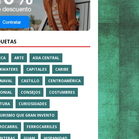
QUETAS
ICA
ARTE
ASIA CENTRAL
KWATERS
CAPITALES
CARIBE
NAVAL
CASTILLO
CENTROAMÉRICA
ONIAL
CONSEJOS
COSTUMBRES
TURA
CURIOSIDADES
TURISMO QUE GRAN INVENTO
ROCARRIL
FERROCARRILES
NTERAS
GUAM
HISPANIDAD