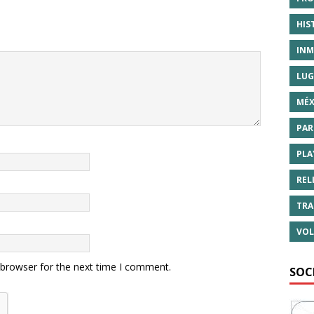
HIS
INM
LUG
MÉX
PAR
PLA
REL
TRA
VOL
 browser for the next time I comment.
SOC