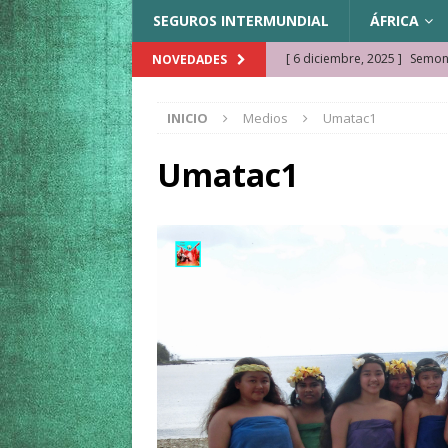
SEGUROS INTERMUNDIAL
ÁFRICA
[ 6 diciembre, 2025 ]
Semonk
NOVEDADES
[ 23 noviembre, 2025 ]
Muse
INICIO
Medios
Umatac1
KAZAJISTÁN
[ 22 noviembre, 2025 ]
¿Cam
Umatac1
REFLEXIONES VIAJERAS
[ 9 octubre, 2025 ]
JAMAICA. 
[ 27 septiembre, 2025 ]
Cóm
[ 3 agosto, 2025 ]
Qué ver e
[ 15 marzo, 2026 ]
Ela Ngue