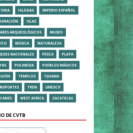
TORIA
IGLESIAS
IMPERIO ESPAÑOL
IGRACIÓN
ISLAS
ARES ARQUEOLÓGICOS
MUSEO
ICO
MÚSICA
NATURALEZA
QUES NACIONALES
PESCA
PLAYA
YAS
POLINESIA
PUEBLOS MÁGICOS
IGIÓN
TEMPLOS
TIJUANA
NSPORTES
TREN
UNESCO
CANES
WEST AFRICA
ZACATECAS
IO DE CVTB