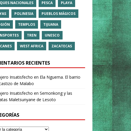
QUES NACIONALES
PESCA
PLAYA
YAS
POLINESIA
PUEBLOS MÁGICOS
IGIÓN
TEMPLOS
TIJUANA
NSPORTES
TREN
UNESCO
CANES
WEST AFRICA
ZACATECAS
ENTARIOS RECIENTES
ajero Insatisfecho
en
Ela Nguema. El barrio
castizo de Malabo
ajero Insatisfecho
en
Semonkong y las
ratas Maletsunyane de Lesoto
EGORÍAS