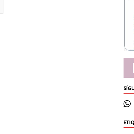
SÍG
ETI