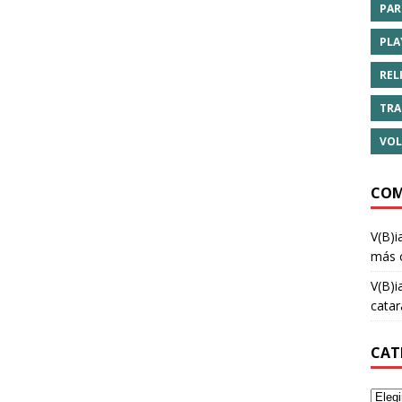
PAR
PLA
REL
TRA
VOL
COM
V(B)i
más 
V(B)i
cata
CAT