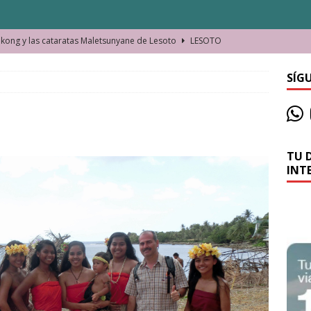
ong y las cataratas Maletsunyane de Lesoto
LESOTO
o de las Víctimas de la Represión Política en Shymkent, Kazajistán
SÍG
bian los lugares que visitamos o cambiamos nosotros?
TU 
La historia de la misteriosa avioneta de la playa
JAMAICA
INT
o moverse en Seychelles de manera sostenible
SEYCHELLES
n Manama. La capital de Baréin
BARÉIN
ma. El barrio más castizo de Malabo
GUINEA ECUATORIAL