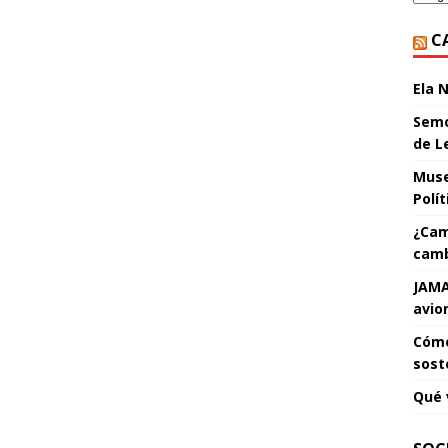
C
Ela 
Semo
de L
Muse
Polí
¿Cam
camb
JAMA
avio
Cómo
sost
Qué 