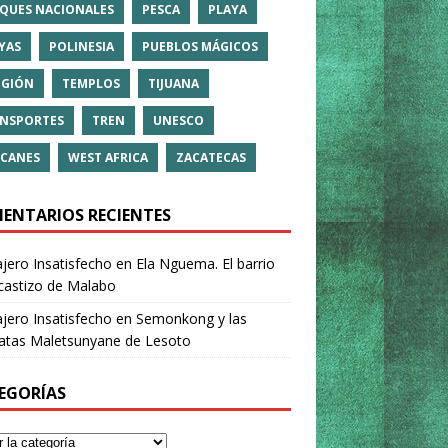
QUES NACIONALES
PESCA
PLAYA
YAS
POLINESIA
PUEBLOS MÁGICOS
IGIÓN
TEMPLOS
TIJUANA
NSPORTES
TREN
UNESCO
CANES
WEST AFRICA
ZACATECAS
ENTARIOS RECIENTES
ajero Insatisfecho
en
Ela Nguema. El barrio
castizo de Malabo
ajero Insatisfecho
en
Semonkong y las
ratas Maletsunyane de Lesoto
EGORÍAS