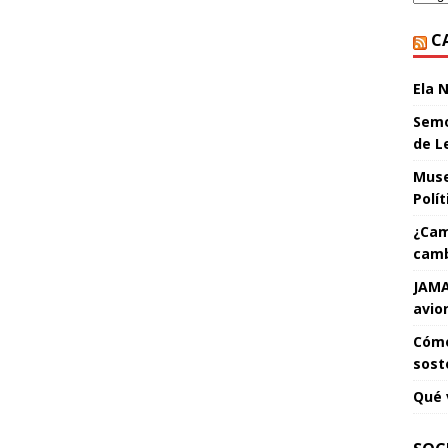
C
Ela 
Semo
de L
Muse
Polí
¿Cam
camb
JAMA
avio
Cómo
sost
Qué 