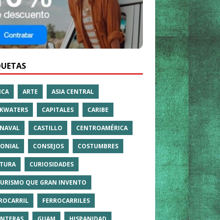
QUETAS
ICA
ARTE
ASIA CENTRAL
KWATERS
CAPITALES
CARIBE
NAVAL
CASTILLO
CENTROAMÉRICA
ONIAL
CONSEJOS
COSTUMBRES
TURA
CURIOSIDADES
TURISMO QUE GRAN INVENTO
ROCARRIL
FERROCARRILES
NTERAS
GUAM
HISPANIDAD