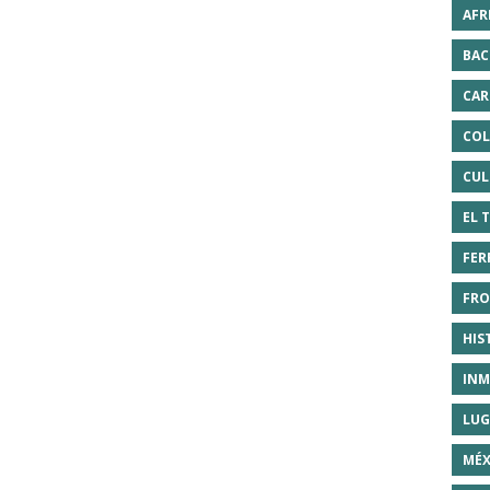
AFR
BAC
CAR
COL
CUL
EL 
FER
FRO
HIS
INM
LUG
MÉX