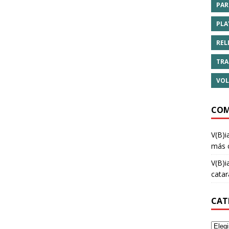
PAR
PLA
REL
TRA
VOL
COM
V(B)i
más 
V(B)i
cata
CAT