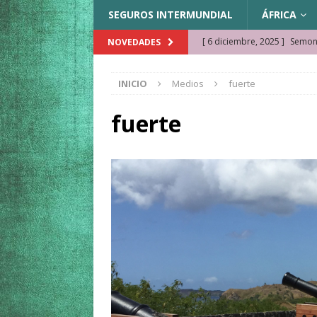
SEGUROS INTERMUNDIAL
ÁFRICA
[ 6 diciembre, 2025 ]
Semonk
NOVEDADES
[ 23 noviembre, 2025 ]
Muse
INICIO
Medios
fuerte
KAZAJISTÁN
[ 22 noviembre, 2025 ]
¿Cam
fuerte
REFLEXIONES VIAJERAS
[ 9 octubre, 2025 ]
JAMAICA. 
[ 27 septiembre, 2025 ]
Cóm
[ 3 agosto, 2025 ]
Qué ver e
[ 15 marzo, 2026 ]
Ela Ngue