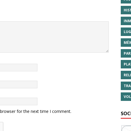
HIS
INM
LUG
MÉX
PAR
PLA
REL
TRA
VOL
 browser for the next time I comment.
SOC