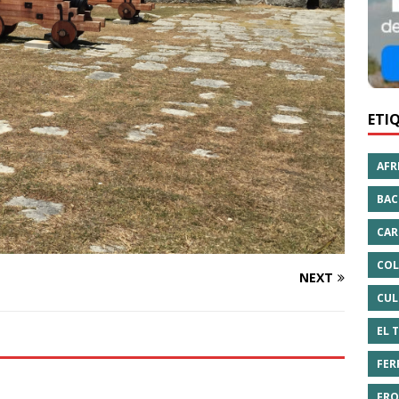
ETI
AFR
BAC
CAR
COL
NEXT
CUL
EL 
FER
FRO