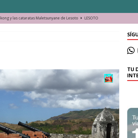
ong y las cataratas Maletsunyane de Lesoto
LESOTO
o de las Víctimas de la Represión Política en Shymkent, Kazajistán
SÍG
bian los lugares que visitamos o cambiamos nosotros?
TU 
La historia de la misteriosa avioneta de la playa
JAMAICA
INT
o moverse en Seychelles de manera sostenible
SEYCHELLES
n Manama. La capital de Baréin
BARÉIN
ma. El barrio más castizo de Malabo
GUINEA ECUATORIAL