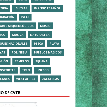
TORIA
IGLESIAS
IMPERIO ESPAÑOL
IGRACIÓN
ISLAS
ARES ARQUEOLÓGICOS
MUSEO
ICO
MÚSICA
NATURALEZA
QUES NACIONALES
PESCA
PLAYA
YAS
POLINESIA
PUEBLOS MÁGICOS
IGIÓN
TEMPLOS
TIJUANA
NSPORTES
TREN
UNESCO
CANES
WEST AFRICA
ZACATECAS
IO DE CVTB