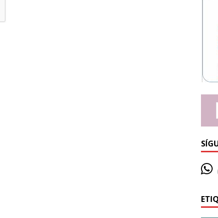
SÍG
ETI