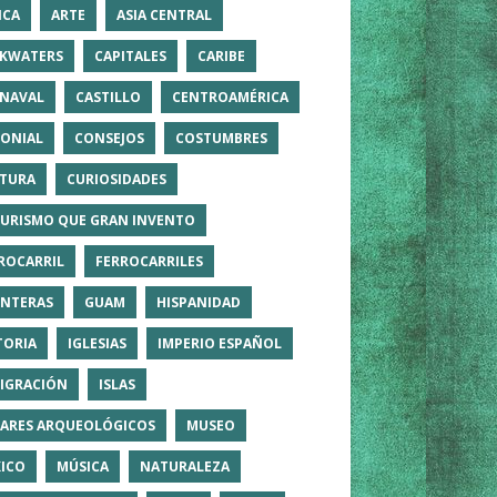
ICA
ARTE
ASIA CENTRAL
KWATERS
CAPITALES
CARIBE
NAVAL
CASTILLO
CENTROAMÉRICA
ONIAL
CONSEJOS
COSTUMBRES
TURA
CURIOSIDADES
TURISMO QUE GRAN INVENTO
ROCARRIL
FERROCARRILES
NTERAS
GUAM
HISPANIDAD
TORIA
IGLESIAS
IMPERIO ESPAÑOL
IGRACIÓN
ISLAS
ARES ARQUEOLÓGICOS
MUSEO
ICO
MÚSICA
NATURALEZA