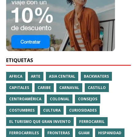
ETIQUETAS
AFRICA
ARTE
ASIA CENTRAL
BACKWATERS
CAPITALES
CARIBE
CARNAVAL
CASTILLO
CENTROAMÉRICA
COLONIAL
CONSEJOS
COSTUMBRES
CULTURA
CURIOSIDADES
EL TURISMO QUE GRAN INVENTO
FERROCARRIL
FERROCARRILES
FRONTERAS
GUAM
HISPANIDAD