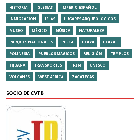
HISTORIA
IGLESIAS
IMPERIO ESPAÑOL
INMIGRACIÓN
ISLAS
LUGARES ARQUEOLÓGICOS
MUSEO
MÉXICO
MÚSICA
NATURALEZA
PARQUES NACIONALES
PESCA
PLAYA
PLAYAS
POLINESIA
PUEBLOS MÁGICOS
RELIGIÓN
TEMPLOS
TIJUANA
TRANSPORTES
TREN
UNESCO
VOLCANES
WEST AFRICA
ZACATECAS
SOCIO DE CVTB