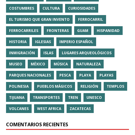
COSTUMBRES
CULTURA
CURIOSIDADES
EL TURISMO QUE GRAN INVENTO
FERROCARRIL
FERROCARRILES
FRONTERAS
GUAM
HISPANIDAD
HISTORIA
IGLESIAS
IMPERIO ESPAÑOL
INMIGRACIÓN
ISLAS
LUGARES ARQUEOLÓGICOS
MUSEO
MÉXICO
MÚSICA
NATURALEZA
PARQUES NACIONALES
PESCA
PLAYA
PLAYAS
POLINESIA
PUEBLOS MÁGICOS
RELIGIÓN
TEMPLOS
TIJUANA
TRANSPORTES
TREN
UNESCO
VOLCANES
WEST AFRICA
ZACATECAS
COMENTARIOS RECIENTES