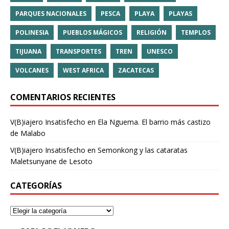
PARQUES NACIONALES
PESCA
PLAYA
PLAYAS
POLINESIA
PUEBLOS MÁGICOS
RELIGIÓN
TEMPLOS
TIJUANA
TRANSPORTES
TREN
UNESCO
VOLCANES
WEST AFRICA
ZACATECAS
COMENTARIOS RECIENTES
V(B)iajero Insatisfecho
en
Ela Nguema. El barrio más castizo
de Malabo
V(B)iajero Insatisfecho
en
Semonkong y las cataratas
Maletsunyane de Lesoto
CATEGORÍAS