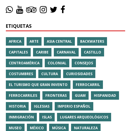
ETIQUETAS
AFRICA
ARTE
ASIA CENTRAL
BACKWATERS
CAPITALES
CARIBE
CARNAVAL
CASTILLO
CENTROAMÉRICA
COLONIAL
CONSEJOS
COSTUMBRES
CULTURA
CURIOSIDADES
EL TURISMO QUE GRAN INVENTO
FERROCARRIL
FERROCARRILES
FRONTERAS
GUAM
HISPANIDAD
HISTORIA
IGLESIAS
IMPERIO ESPAÑOL
INMIGRACIÓN
ISLAS
LUGARES ARQUEOLÓGICOS
MUSEO
MÉXICO
MÚSICA
NATURALEZA