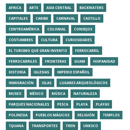
AFRICA
ARTE
ASIA CENTRAL
BACKWATERS
CAPITALES
CARIBE
CARNAVAL
CASTILLO
CENTROAMÉRICA
COLONIAL
CONSEJOS
COSTUMBRES
CULTURA
CURIOSIDADES
EL TURISMO QUE GRAN INVENTO
FERROCARRIL
FERROCARRILES
FRONTERAS
GUAM
HISPANIDAD
HISTORIA
IGLESIAS
IMPERIO ESPAÑOL
INMIGRACIÓN
ISLAS
LUGARES ARQUEOLÓGICOS
MUSEO
MÉXICO
MÚSICA
NATURALEZA
PARQUES NACIONALES
PESCA
PLAYA
PLAYAS
POLINESIA
PUEBLOS MÁGICOS
RELIGIÓN
TEMPLOS
TIJUANA
TRANSPORTES
TREN
UNESCO