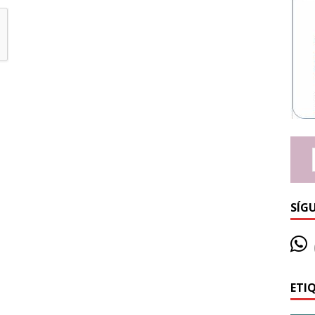
SÍG
ETI