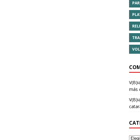
PAR
PLA
REL
TRA
VOL
COM
V(B)i
más 
V(B)i
cata
CAT