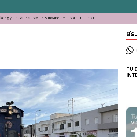
ong y las cataratas Maletsunyane de Lesoto
LESOTO
o de las Víctimas de la Represión Política en Shymkent, Kazajistán
SÍG
bian los lugares que visitamos o cambiamos nosotros?
TU 
La historia de la misteriosa avioneta de la playa
JAMAICA
INT
o moverse en Seychelles de manera sostenible
SEYCHELLES
n Manama. La capital de Baréin
BARÉIN
ma. El barrio más castizo de Malabo
GUINEA ECUATORIAL