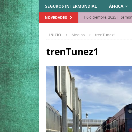
SEGUROS INTERMUNDIAL
ÁFRICA
[ 6 diciembre, 2025 ]
Semonk
NOVEDADES
[ 23 noviembre, 2025 ]
Muse
INICIO
Medios
trenTunez1
KAZAJISTÁN
[ 22 noviembre, 2025 ]
¿Cam
trenTunez1
REFLEXIONES VIAJERAS
[ 9 octubre, 2025 ]
JAMAICA. 
[ 27 septiembre, 2025 ]
Cóm
[ 3 agosto, 2025 ]
Qué ver e
[ 15 marzo, 2026 ]
Ela Ngue