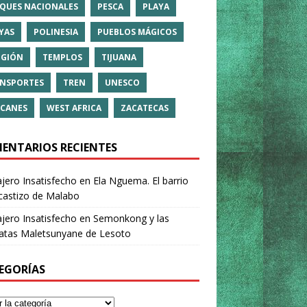
QUES NACIONALES
PESCA
PLAYA
YAS
POLINESIA
PUEBLOS MÁGICOS
IGIÓN
TEMPLOS
TIJUANA
NSPORTES
TREN
UNESCO
CANES
WEST AFRICA
ZACATECAS
ENTARIOS RECIENTES
ajero Insatisfecho
en
Ela Nguema. El barrio
castizo de Malabo
ajero Insatisfecho
en
Semonkong y las
ratas Maletsunyane de Lesoto
EGORÍAS