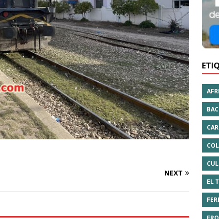
ETI
AFR
BAC
CAR
COL
CUL
NEXT
EL 
FER
FRO