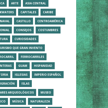
ICA
ARTE
ASIA CENTRAL
KWATERS
CAPITALES
CARIBE
NAVAL
CASTILLO
CENTROAMÉRICA
ONIAL
CONSEJOS
COSTUMBRES
TURA
CURIOSIDADES
TURISMO QUE GRAN INVENTO
ROCARRIL
FERROCARRILES
NTERAS
GUAM
HISPANIDAD
TORIA
IGLESIAS
IMPERIO ESPAÑOL
IGRACIÓN
ISLAS
ARES ARQUEOLÓGICOS
MUSEO
ICO
MÚSICA
NATURALEZA