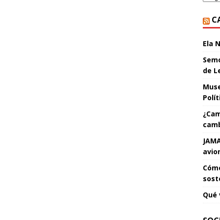
C
Ela 
Semo
de L
Muse
Polí
¿Cam
camb
JAMA
avio
Cómo
sost
Qué 