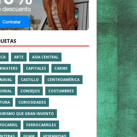
QUETAS
ICA
ARTE
ASIA CENTRAL
KWATERS
CAPITALES
CARIBE
NAVAL
CASTILLO
CENTROAMÉRICA
ONIAL
CONSEJOS
COSTUMBRES
TURA
CURIOSIDADES
TURISMO QUE GRAN INVENTO
ROCARRIL
FERROCARRILES
NTERAS
GUAM
HISPANIDAD