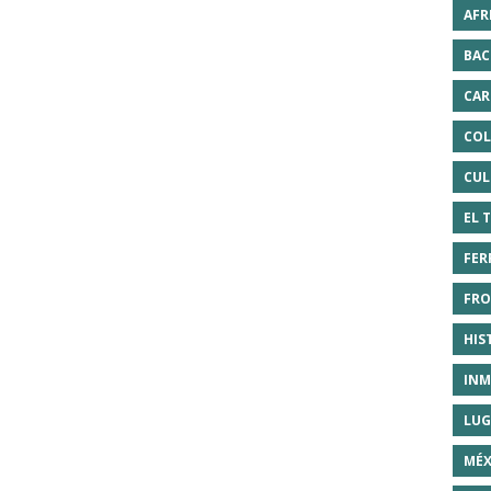
AFR
BAC
CAR
COL
CUL
EL 
FER
FRO
HIS
INM
LUG
MÉX