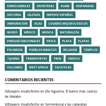
FERROCARRILES
FRONTERAS
GUAM
HISPANIDAD
HISTORIA
IGLESIAS
IMPERIO ESPAÑOL
INMIGRACIÓN
ISLAS
LUGARES ARQUEOLÓGICOS
MUSEO
MÉXICO
MÚSICA
NATURALEZA
PARQUES NACIONALES
PESCA
PLAYA
PLAYAS
POLINESIA
PUEBLOS MÁGICOS
RELIGIÓN
TEMPLOS
TIJUANA
TRANSPORTES
TREN
UNESCO
VOLCANES
WEST AFRICA
ZACATECAS
COMENTARIOS RECIENTES
V(B)iajero Insatisfecho
en
Ela Nguema. El barrio más castizo
de Malabo
V(B)iajero Insatisfecho
en
Semonkong y las cataratas