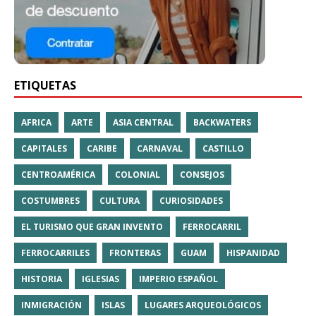
ETIQUETAS
AFRICA
ARTE
ASIA CENTRAL
BACKWATERS
CAPITALES
CARIBE
CARNAVAL
CASTILLO
CENTROAMÉRICA
COLONIAL
CONSEJOS
COSTUMBRES
CULTURA
CURIOSIDADES
EL TURISMO QUE GRAN INVENTO
FERROCARRIL
FERROCARRILES
FRONTERAS
GUAM
HISPANIDAD
HISTORIA
IGLESIAS
IMPERIO ESPAÑOL
INMIGRACIÓN
ISLAS
LUGARES ARQUEOLÓGICOS