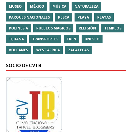
MUSEO
MÉXICO
MÚSICA
NATURALEZA
PARQUES NACIONALES
PESCA
PLAYA
PLAYAS
POLINESIA
PUEBLOS MÁGICOS
RELIGIÓN
TEMPLOS
TIJUANA
TRANSPORTES
TREN
UNESCO
VOLCANES
WEST AFRICA
ZACATECAS
SOCIO DE CVTB