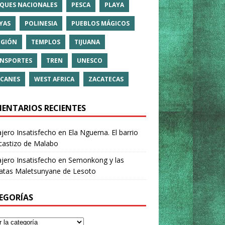
QUES NACIONALES
PESCA
PLAYA
YAS
POLINESIA
PUEBLOS MÁGICOS
IGIÓN
TEMPLOS
TIJUANA
NSPORTES
TREN
UNESCO
CANES
WEST AFRICA
ZACATECAS
ENTARIOS RECIENTES
ajero Insatisfecho
en
Ela Nguema. El barrio
castizo de Malabo
ajero Insatisfecho
en
Semonkong y las
ratas Maletsunyane de Lesoto
EGORÍAS