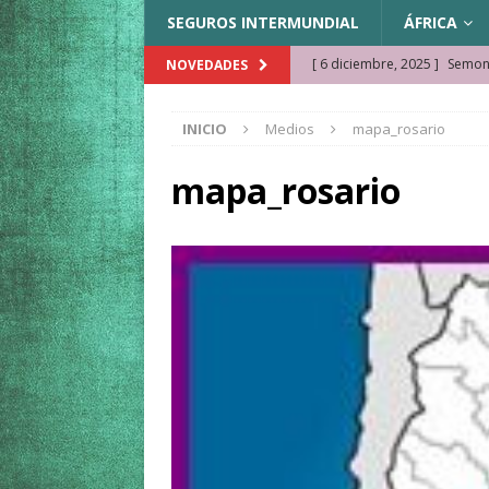
SEGUROS INTERMUNDIAL
ÁFRICA
[ 6 diciembre, 2025 ]
Semonk
NOVEDADES
[ 23 noviembre, 2025 ]
Muse
INICIO
Medios
mapa_rosario
KAZAJISTÁN
[ 22 noviembre, 2025 ]
¿Cam
mapa_rosario
REFLEXIONES VIAJERAS
[ 9 octubre, 2025 ]
JAMAICA. 
[ 27 septiembre, 2025 ]
Cóm
[ 3 agosto, 2025 ]
Qué ver e
[ 15 marzo, 2026 ]
Ela Ngue