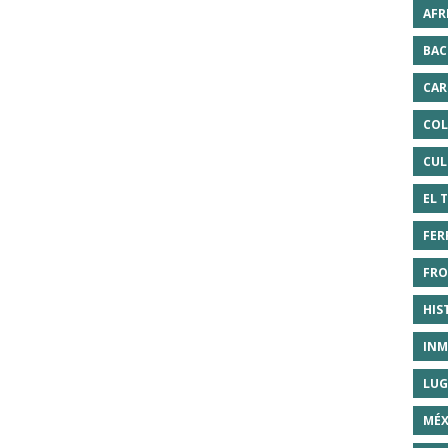
AFR
BAC
CAR
COL
CUL
EL 
FER
FRO
HIS
INM
LUG
MÉX