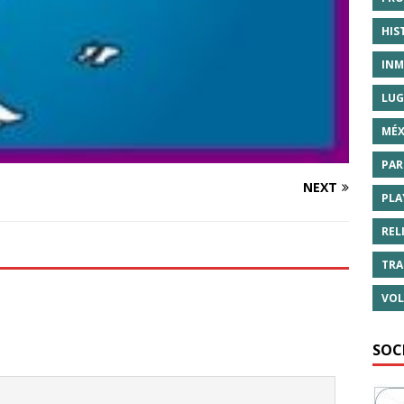
HIS
INM
LUG
MÉX
PAR
NEXT
PLA
REL
TRA
VOL
SOC