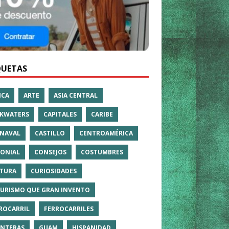
QUETAS
ICA
ARTE
ASIA CENTRAL
KWATERS
CAPITALES
CARIBE
NAVAL
CASTILLO
CENTROAMÉRICA
ONIAL
CONSEJOS
COSTUMBRES
TURA
CURIOSIDADES
TURISMO QUE GRAN INVENTO
ROCARRIL
FERROCARRILES
NTERAS
GUAM
HISPANIDAD