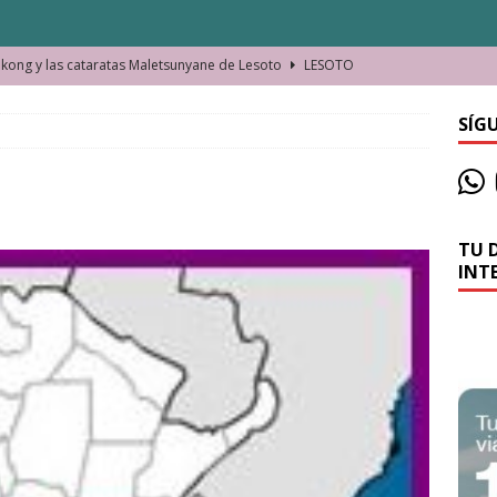
ong y las cataratas Maletsunyane de Lesoto
LESOTO
o de las Víctimas de la Represión Política en Shymkent, Kazajistán
SÍG
bian los lugares que visitamos o cambiamos nosotros?
TU 
La historia de la misteriosa avioneta de la playa
JAMAICA
INT
o moverse en Seychelles de manera sostenible
SEYCHELLES
n Manama. La capital de Baréin
BARÉIN
ma. El barrio más castizo de Malabo
GUINEA ECUATORIAL