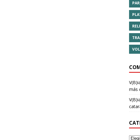
PAR
PLA
REL
TRA
VOL
COM
V(B)i
más 
V(B)i
cata
CAT