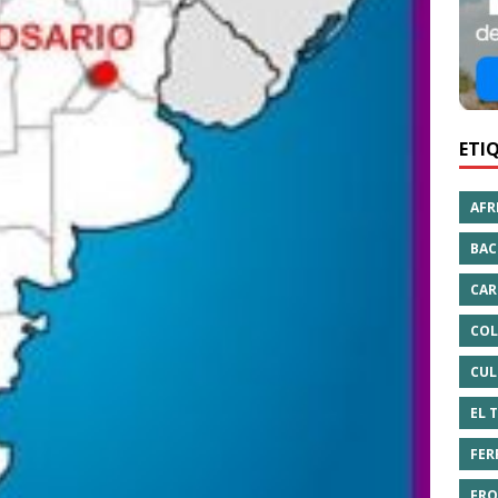
ETI
AFR
BAC
CAR
COL
CUL
EL 
FER
FRO