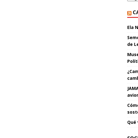
C
Ela 
Semo
de L
Muse
Polí
¿Cam
camb
JAMA
avio
Cómo
sost
Qué 