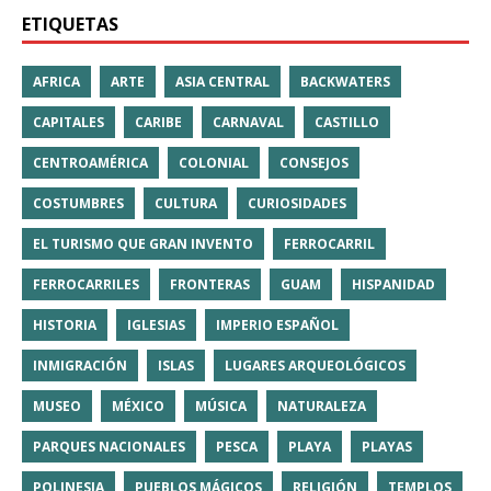
ETIQUETAS
AFRICA
ARTE
ASIA CENTRAL
BACKWATERS
CAPITALES
CARIBE
CARNAVAL
CASTILLO
CENTROAMÉRICA
COLONIAL
CONSEJOS
COSTUMBRES
CULTURA
CURIOSIDADES
EL TURISMO QUE GRAN INVENTO
FERROCARRIL
FERROCARRILES
FRONTERAS
GUAM
HISPANIDAD
HISTORIA
IGLESIAS
IMPERIO ESPAÑOL
INMIGRACIÓN
ISLAS
LUGARES ARQUEOLÓGICOS
MUSEO
MÉXICO
MÚSICA
NATURALEZA
PARQUES NACIONALES
PESCA
PLAYA
PLAYAS
POLINESIA
PUEBLOS MÁGICOS
RELIGIÓN
TEMPLOS