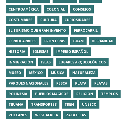
CENTROAMÉRICA
COLONIAL
CONSEJOS
COSTUMBRES
CULTURA
CURIOSIDADES
EL TURISMO QUE GRAN INVENTO
FERROCARRIL
FERROCARRILES
FRONTERAS
GUAM
HISPANIDAD
HISTORIA
IGLESIAS
IMPERIO ESPAÑOL
INMIGRACIÓN
ISLAS
LUGARES ARQUEOLÓGICOS
MUSEO
MÉXICO
MÚSICA
NATURALEZA
PARQUES NACIONALES
PESCA
PLAYA
PLAYAS
POLINESIA
PUEBLOS MÁGICOS
RELIGIÓN
TEMPLOS
TIJUANA
TRANSPORTES
TREN
UNESCO
VOLCANES
WEST AFRICA
ZACATECAS