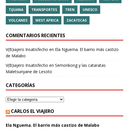
TIJUANA
TRANSPORTES
TREN
UNESCO
VOLCANES
WEST AFRICA
ZACATECAS
COMENTARIOS RECIENTES
V(B)iajero Insatisfecho
en
Ela Nguema. El barrio más castizo
de Malabo
V(B)iajero Insatisfecho
en
Semonkong y las cataratas
Maletsunyane de Lesoto
CATEGORÍAS
CARLOS EL VIAJERO
Ela Nguema. El barrio más castizo de Malabo