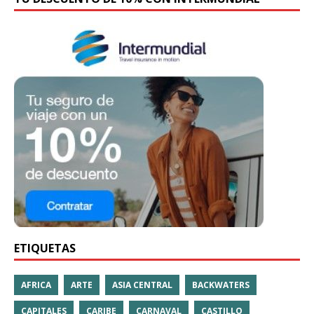
ETIQUETAS
AFRICA
ARTE
ASIA CENTRAL
BACKWATERS
CAPITALES
CARIBE
CARNAVAL
CASTILLO