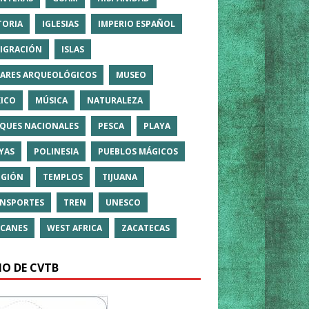
TORIA
IGLESIAS
IMPERIO ESPAÑOL
IGRACIÓN
ISLAS
ARES ARQUEOLÓGICOS
MUSEO
ICO
MÚSICA
NATURALEZA
QUES NACIONALES
PESCA
PLAYA
YAS
POLINESIA
PUEBLOS MÁGICOS
IGIÓN
TEMPLOS
TIJUANA
NSPORTES
TREN
UNESCO
CANES
WEST AFRICA
ZACATECAS
IO DE CVTB