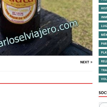
HIS
INM
LUG
MÉX
PAR
PLA
REL
NEXT
TRA
VOL
SOC