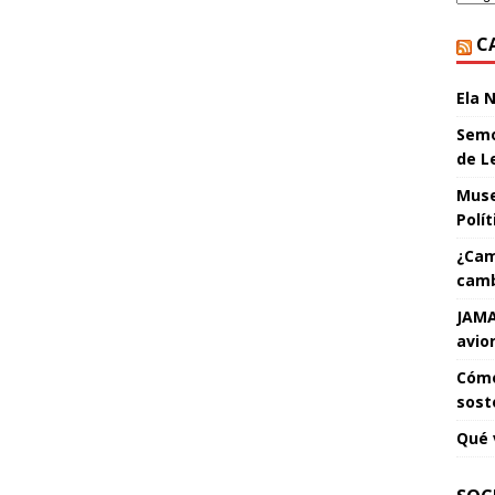
C
Ela 
Semo
de L
Muse
Polí
¿Cam
camb
JAMA
avio
Cómo
sost
Qué 