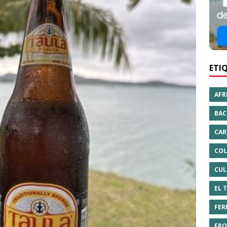
ETI
AFR
BAC
CAR
COL
CUL
EL 
FER
FRO