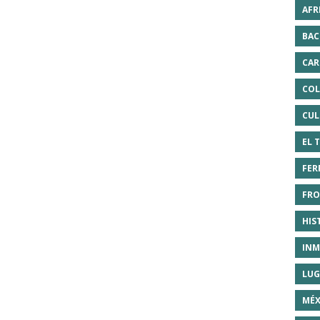
AFR
BAC
CAR
COL
CUL
EL 
FER
FRO
HIS
INM
LUG
MÉX