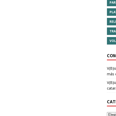
PAR
PLA
REL
TRA
VOL
COM
V(B)i
más 
V(B)i
cata
CAT