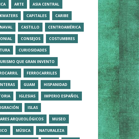
ICA
ARTE
ASIA CENTRAL
KWATERS
CAPITALES
CARIBE
NAVAL
CASTILLO
CENTROAMÉRICA
ONIAL
CONSEJOS
COSTUMBRES
TURA
CURIOSIDADES
TURISMO QUE GRAN INVENTO
ROCARRIL
FERROCARRILES
NTERAS
GUAM
HISPANIDAD
TORIA
IGLESIAS
IMPERIO ESPAÑOL
IGRACIÓN
ISLAS
ARES ARQUEOLÓGICOS
MUSEO
ICO
MÚSICA
NATURALEZA