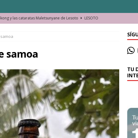
ong y las cataratas Maletsunyane de Lesoto
LESOTO
o de las Víctimas de la Represión Política en Shymkent, Kazajistán
SÍG
e samoa
bian los lugares que visitamos o cambiamos nosotros?
 de samoa
TU 
La historia de la misteriosa avioneta de la playa
JAMAICA
INT
o moverse en Seychelles de manera sostenible
SEYCHELLES
n Manama. La capital de Baréin
BARÉIN
ma. El barrio más castizo de Malabo
GUINEA ECUATORIAL