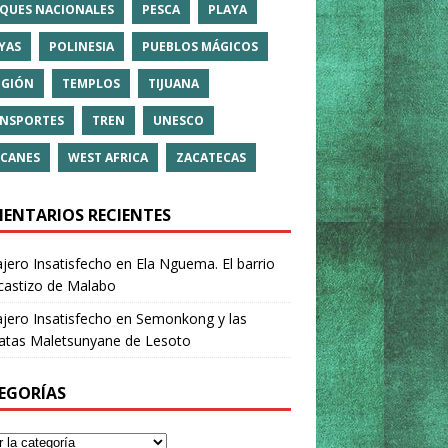
QUES NACIONALES
PESCA
PLAYA
YAS
POLINESIA
PUEBLOS MÁGICOS
IGIÓN
TEMPLOS
TIJUANA
NSPORTES
TREN
UNESCO
CANES
WEST AFRICA
ZACATECAS
ENTARIOS RECIENTES
ajero Insatisfecho
en
Ela Nguema. El barrio
castizo de Malabo
ajero Insatisfecho
en
Semonkong y las
ratas Maletsunyane de Lesoto
EGORÍAS