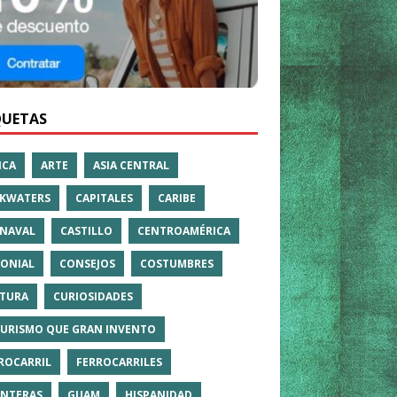
QUETAS
ICA
ARTE
ASIA CENTRAL
KWATERS
CAPITALES
CARIBE
NAVAL
CASTILLO
CENTROAMÉRICA
ONIAL
CONSEJOS
COSTUMBRES
TURA
CURIOSIDADES
TURISMO QUE GRAN INVENTO
ROCARRIL
FERROCARRILES
NTERAS
GUAM
HISPANIDAD