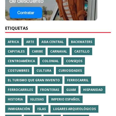
ETIQUETAS
AFRICA
ARTE
ASIA CENTRAL
BACKWATERS
CAPITALES
CARIBE
CARNAVAL
CASTILLO
CENTROAMÉRICA
COLONIAL
CONSEJOS
COSTUMBRES
CULTURA
CURIOSIDADES
EL TURISMO QUE GRAN INVENTO
FERROCARRIL
FERROCARRILES
FRONTERAS
GUAM
HISPANIDAD
HISTORIA
IGLESIAS
IMPERIO ESPAÑOL
INMIGRACIÓN
ISLAS
LUGARES ARQUEOLÓGICOS