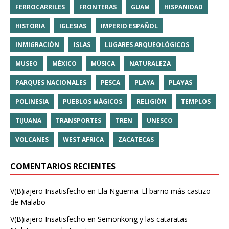
FERROCARRILES
FRONTERAS
GUAM
HISPANIDAD
HISTORIA
IGLESIAS
IMPERIO ESPAÑOL
INMIGRACIÓN
ISLAS
LUGARES ARQUEOLÓGICOS
MUSEO
MÉXICO
MÚSICA
NATURALEZA
PARQUES NACIONALES
PESCA
PLAYA
PLAYAS
POLINESIA
PUEBLOS MÁGICOS
RELIGIÓN
TEMPLOS
TIJUANA
TRANSPORTES
TREN
UNESCO
VOLCANES
WEST AFRICA
ZACATECAS
COMENTARIOS RECIENTES
V(B)iajero Insatisfecho
en
Ela Nguema. El barrio más castizo
de Malabo
V(B)iajero Insatisfecho
en
Semonkong y las cataratas