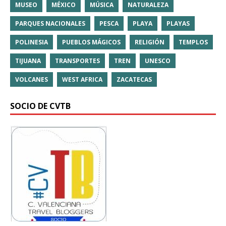
MUSEO
MÉXICO
MÚSICA
NATURALEZA
PARQUES NACIONALES
PESCA
PLAYA
PLAYAS
POLINESIA
PUEBLOS MÁGICOS
RELIGIÓN
TEMPLOS
TIJUANA
TRANSPORTES
TREN
UNESCO
VOLCANES
WEST AFRICA
ZACATECAS
SOCIO DE CVTB