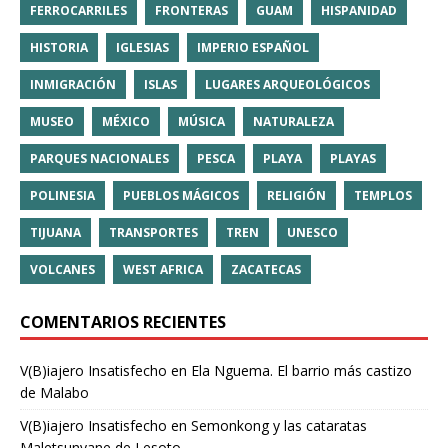
FERROCARRILES
FRONTERAS
GUAM
HISPANIDAD
HISTORIA
IGLESIAS
IMPERIO ESPAÑOL
INMIGRACIÓN
ISLAS
LUGARES ARQUEOLÓGICOS
MUSEO
MÉXICO
MÚSICA
NATURALEZA
PARQUES NACIONALES
PESCA
PLAYA
PLAYAS
POLINESIA
PUEBLOS MÁGICOS
RELIGIÓN
TEMPLOS
TIJUANA
TRANSPORTES
TREN
UNESCO
VOLCANES
WEST AFRICA
ZACATECAS
COMENTARIOS RECIENTES
V(B)iajero Insatisfecho
en
Ela Nguema. El barrio más castizo
de Malabo
V(B)iajero Insatisfecho
en
Semonkong y las cataratas
Maletsunyane de Lesoto