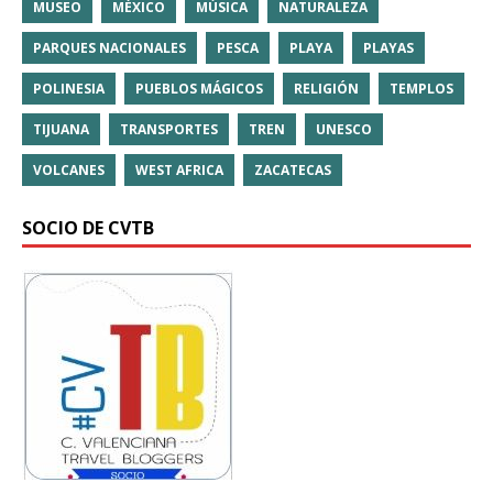
MUSEO
MÉXICO
MÚSICA
NATURALEZA
PARQUES NACIONALES
PESCA
PLAYA
PLAYAS
POLINESIA
PUEBLOS MÁGICOS
RELIGIÓN
TEMPLOS
TIJUANA
TRANSPORTES
TREN
UNESCO
VOLCANES
WEST AFRICA
ZACATECAS
SOCIO DE CVTB