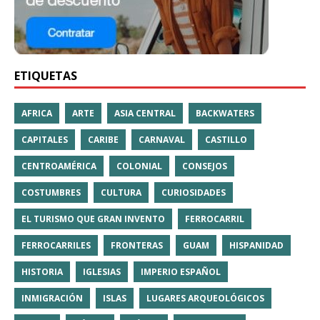
ETIQUETAS
AFRICA
ARTE
ASIA CENTRAL
BACKWATERS
CAPITALES
CARIBE
CARNAVAL
CASTILLO
CENTROAMÉRICA
COLONIAL
CONSEJOS
COSTUMBRES
CULTURA
CURIOSIDADES
EL TURISMO QUE GRAN INVENTO
FERROCARRIL
FERROCARRILES
FRONTERAS
GUAM
HISPANIDAD
HISTORIA
IGLESIAS
IMPERIO ESPAÑOL
INMIGRACIÓN
ISLAS
LUGARES ARQUEOLÓGICOS