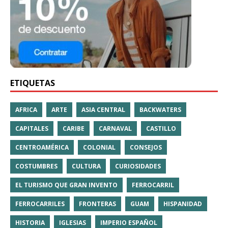
ETIQUETAS
AFRICA
ARTE
ASIA CENTRAL
BACKWATERS
CAPITALES
CARIBE
CARNAVAL
CASTILLO
CENTROAMÉRICA
COLONIAL
CONSEJOS
COSTUMBRES
CULTURA
CURIOSIDADES
EL TURISMO QUE GRAN INVENTO
FERROCARRIL
FERROCARRILES
FRONTERAS
GUAM
HISPANIDAD
HISTORIA
IGLESIAS
IMPERIO ESPAÑOL