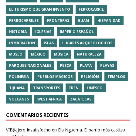
EL TURISMO QUE GRAN INVENTO
FERROCARRIL
FERROCARRILES
FRONTERAS
GUAM
HISPANIDAD
HISTORIA
IGLESIAS
IMPERIO ESPAÑOL
INMIGRACIÓN
ISLAS
LUGARES ARQUEOLÓGICOS
MUSEO
MÉXICO
MÚSICA
NATURALEZA
PARQUES NACIONALES
PESCA
PLAYA
PLAYAS
POLINESIA
PUEBLOS MÁGICOS
RELIGIÓN
TEMPLOS
TIJUANA
TRANSPORTES
TREN
UNESCO
VOLCANES
WEST AFRICA
ZACATECAS
COMENTARIOS RECIENTES
V(B)iajero Insatisfecho
en
Ela Nguema. El barrio más castizo