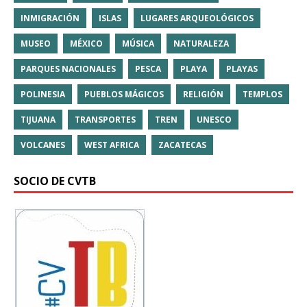
INMIGRACIÓN
ISLAS
LUGARES ARQUEOLÓGICOS
MUSEO
MÉXICO
MÚSICA
NATURALEZA
PARQUES NACIONALES
PESCA
PLAYA
PLAYAS
POLINESIA
PUEBLOS MÁGICOS
RELIGIÓN
TEMPLOS
TIJUANA
TRANSPORTES
TREN
UNESCO
VOLCANES
WEST AFRICA
ZACATECAS
SOCIO DE CVTB