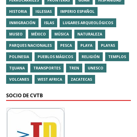
FERROCARRILES
FRONTERAS
GUAM
HISPANIDAD
HISTORIA
IGLESIAS
IMPERIO ESPAÑOL
INMIGRACIÓN
ISLAS
LUGARES ARQUEOLÓGICOS
MUSEO
MÉXICO
MÚSICA
NATURALEZA
PARQUES NACIONALES
PESCA
PLAYA
PLAYAS
POLINESIA
PUEBLOS MÁGICOS
RELIGIÓN
TEMPLOS
TIJUANA
TRANSPORTES
TREN
UNESCO
VOLCANES
WEST AFRICA
ZACATECAS
SOCIO DE CVTB