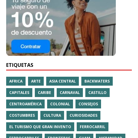
ETIQUETAS
AFRICA
ARTE
ASIA CENTRAL
BACKWATERS
CAPITALES
CARIBE
CARNAVAL
CASTILLO
CENTROAMÉRICA
COLONIAL
CONSEJOS
COSTUMBRES
CULTURA
CURIOSIDADES
EL TURISMO QUE GRAN INVENTO
FERROCARRIL