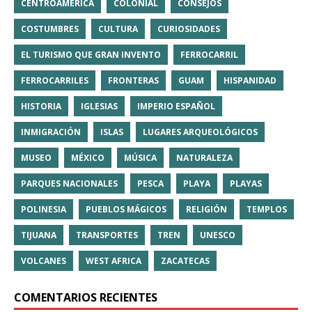
CENTROAMÉRICA
COLONIAL
CONSEJOS
COSTUMBRES
CULTURA
CURIOSIDADES
EL TURISMO QUE GRAN INVENTO
FERROCARRIL
FERROCARRILES
FRONTERAS
GUAM
HISPANIDAD
HISTORIA
IGLESIAS
IMPERIO ESPAÑOL
INMIGRACIÓN
ISLAS
LUGARES ARQUEOLÓGICOS
MUSEO
MÉXICO
MÚSICA
NATURALEZA
PARQUES NACIONALES
PESCA
PLAYA
PLAYAS
POLINESIA
PUEBLOS MÁGICOS
RELIGIÓN
TEMPLOS
TIJUANA
TRANSPORTES
TREN
UNESCO
VOLCANES
WEST AFRICA
ZACATECAS
COMENTARIOS RECIENTES