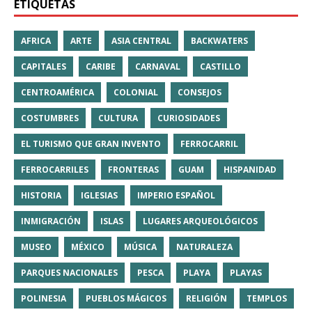
ETIQUETAS
AFRICA
ARTE
ASIA CENTRAL
BACKWATERS
CAPITALES
CARIBE
CARNAVAL
CASTILLO
CENTROAMÉRICA
COLONIAL
CONSEJOS
COSTUMBRES
CULTURA
CURIOSIDADES
EL TURISMO QUE GRAN INVENTO
FERROCARRIL
FERROCARRILES
FRONTERAS
GUAM
HISPANIDAD
HISTORIA
IGLESIAS
IMPERIO ESPAÑOL
INMIGRACIÓN
ISLAS
LUGARES ARQUEOLÓGICOS
MUSEO
MÉXICO
MÚSICA
NATURALEZA
PARQUES NACIONALES
PESCA
PLAYA
PLAYAS
POLINESIA
PUEBLOS MÁGICOS
RELIGIÓN
TEMPLOS