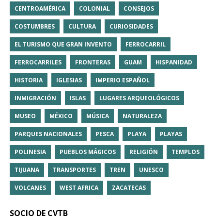
CENTROAMÉRICA
COLONIAL
CONSEJOS
COSTUMBRES
CULTURA
CURIOSIDADES
EL TURISMO QUE GRAN INVENTO
FERROCARRIL
FERROCARRILES
FRONTERAS
GUAM
HISPANIDAD
HISTORIA
IGLESIAS
IMPERIO ESPAÑOL
INMIGRACIÓN
ISLAS
LUGARES ARQUEOLÓGICOS
MUSEO
MÉXICO
MÚSICA
NATURALEZA
PARQUES NACIONALES
PESCA
PLAYA
PLAYAS
POLINESIA
PUEBLOS MÁGICOS
RELIGIÓN
TEMPLOS
TIJUANA
TRANSPORTES
TREN
UNESCO
VOLCANES
WEST AFRICA
ZACATECAS
SOCIO DE CVTB