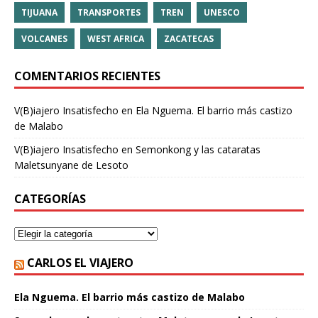
TIJUANA
TRANSPORTES
TREN
UNESCO
VOLCANES
WEST AFRICA
ZACATECAS
COMENTARIOS RECIENTES
V(B)iajero Insatisfecho
en
Ela Nguema. El barrio más castizo
de Malabo
V(B)iajero Insatisfecho
en
Semonkong y las cataratas
Maletsunyane de Lesoto
CATEGORÍAS
CARLOS EL VIAJERO
Ela Nguema. El barrio más castizo de Malabo