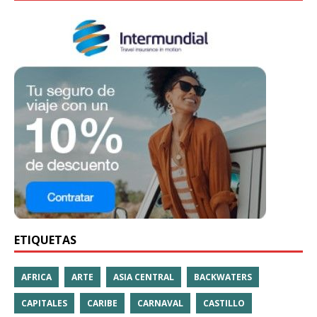
ETIQUETAS
AFRICA
ARTE
ASIA CENTRAL
BACKWATERS
CAPITALES
CARIBE
CARNAVAL
CASTILLO