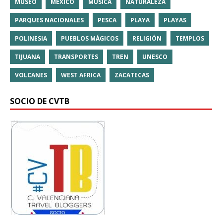
MUSEO
MÉXICO
MÚSICA
NATURALEZA
PARQUES NACIONALES
PESCA
PLAYA
PLAYAS
POLINESIA
PUEBLOS MÁGICOS
RELIGIÓN
TEMPLOS
TIJUANA
TRANSPORTES
TREN
UNESCO
VOLCANES
WEST AFRICA
ZACATECAS
SOCIO DE CVTB