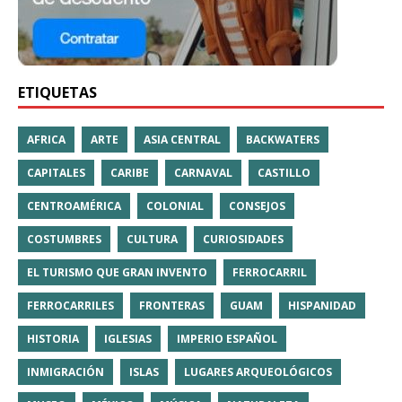
ETIQUETAS
AFRICA
ARTE
ASIA CENTRAL
BACKWATERS
CAPITALES
CARIBE
CARNAVAL
CASTILLO
CENTROAMÉRICA
COLONIAL
CONSEJOS
COSTUMBRES
CULTURA
CURIOSIDADES
EL TURISMO QUE GRAN INVENTO
FERROCARRIL
FERROCARRILES
FRONTERAS
GUAM
HISPANIDAD
HISTORIA
IGLESIAS
IMPERIO ESPAÑOL
INMIGRACIÓN
ISLAS
LUGARES ARQUEOLÓGICOS