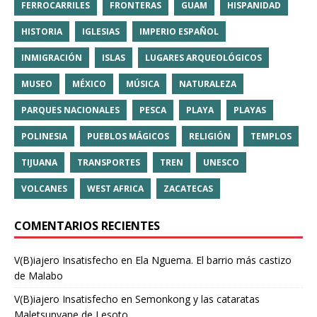
FERROCARRILES
FRONTERAS
GUAM
HISPANIDAD
HISTORIA
IGLESIAS
IMPERIO ESPAÑOL
INMIGRACIÓN
ISLAS
LUGARES ARQUEOLÓGICOS
MUSEO
MÉXICO
MÚSICA
NATURALEZA
PARQUES NACIONALES
PESCA
PLAYA
PLAYAS
POLINESIA
PUEBLOS MÁGICOS
RELIGIÓN
TEMPLOS
TIJUANA
TRANSPORTES
TREN
UNESCO
VOLCANES
WEST AFRICA
ZACATECAS
COMENTARIOS RECIENTES
V(B)iajero Insatisfecho
en
Ela Nguema. El barrio más castizo
de Malabo
V(B)iajero Insatisfecho
en
Semonkong y las cataratas
Maletsunyane de Lesoto