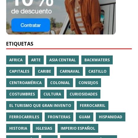
ETIQUETAS
AFRICA
ARTE
ASIA CENTRAL
BACKWATERS
CAPITALES
CARIBE
CARNAVAL
CASTILLO
CENTROAMÉRICA
COLONIAL
CONSEJOS
COSTUMBRES
CULTURA
CURIOSIDADES
EL TURISMO QUE GRAN INVENTO
FERROCARRIL
FERROCARRILES
FRONTERAS
GUAM
HISPANIDAD
HISTORIA
IGLESIAS
IMPERIO ESPAÑOL