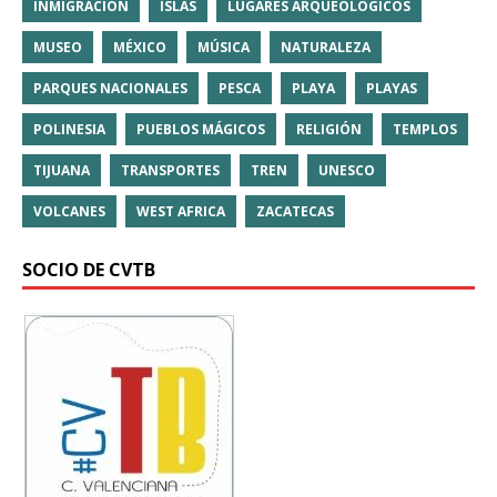
INMIGRACIÓN
ISLAS
LUGARES ARQUEOLÓGICOS
MUSEO
MÉXICO
MÚSICA
NATURALEZA
PARQUES NACIONALES
PESCA
PLAYA
PLAYAS
POLINESIA
PUEBLOS MÁGICOS
RELIGIÓN
TEMPLOS
TIJUANA
TRANSPORTES
TREN
UNESCO
VOLCANES
WEST AFRICA
ZACATECAS
SOCIO DE CVTB