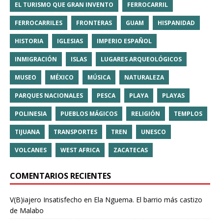
EL TURISMO QUE GRAN INVENTO
FERROCARRIL
FERROCARRILES
FRONTERAS
GUAM
HISPANIDAD
HISTORIA
IGLESIAS
IMPERIO ESPAÑOL
INMIGRACIÓN
ISLAS
LUGARES ARQUEOLÓGICOS
MUSEO
MÉXICO
MÚSICA
NATURALEZA
PARQUES NACIONALES
PESCA
PLAYA
PLAYAS
POLINESIA
PUEBLOS MÁGICOS
RELIGIÓN
TEMPLOS
TIJUANA
TRANSPORTES
TREN
UNESCO
VOLCANES
WEST AFRICA
ZACATECAS
COMENTARIOS RECIENTES
V(B)iajero Insatisfecho
en
Ela Nguema. El barrio más castizo
de Malabo